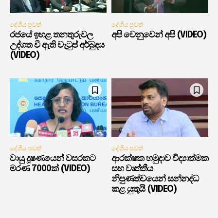
දේශීය පුවත්
දේශීය පුවත්
රජයේ ඉහළ තනතුරුවල
අපි වෙනුවෙන් අපි (VIDEO)
උද්ගත වී ඇති වැටුප් අර්බුදය
(VIDEO)
දේශීය පුවත්
දේශීය පුවත්
වායු දූෂණයෙන් වසරකට
ආරක්ෂක හමුදාව විද්‍යාත්මක
මරණ 7000ක් (VIDEO)
සහ වෘත්තීය
නිපුණත්වයෙන් සන්නද්ධ
කළ යුතුයි (VIDEO)