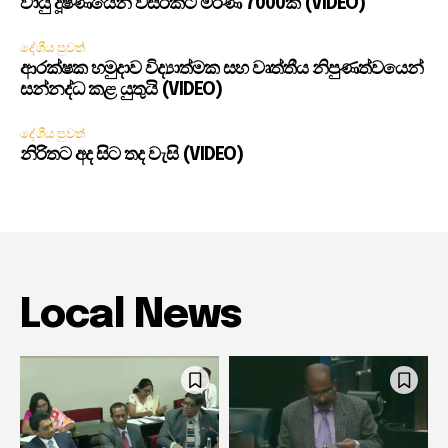
වායු දූෂණයෙන් වසරකට මරණ 7000ක් (VIDEO)
දේශීය පුවත්
ආරක්ෂක හමුදාව විද්‍යාත්මක සහ වෘත්තීය නිපුණත්වයෙන්
සන්නද්ධ කළ යුතුයි (VIDEO)
දේශීය පුවත්
නිරිතට අද සිට තද වැසි (VIDEO)
Local News