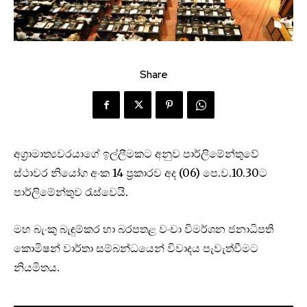
Share
අග්‍රාමාත්‍යවරයාගේ ඉල්ලීමකට අනුව පාර්ලිමේන්තුවේ
ස්ථාවර නියෝග අංක 14 ප්‍රකාරව අද (06) පෙ.ව.10.30ට
පාර්ලිමේන්තුව රැස්වෙයි.
මහ බැංකු බැඳුම්කර හා බරපතළ වංචා විමර්ශන ජනාධිපති
කොමිෂන් වාර්තා සම්බන්ධයෙන් විවාදය පැවැත්වීමට
නියමිතය.