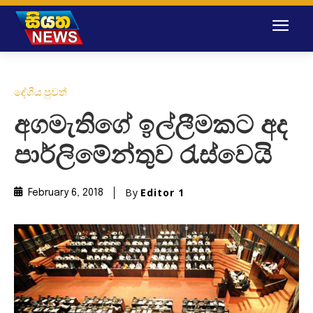
දේශීය පුවත්
අගමැතිගේ ඉල්ලීමකට අද
පාර්ලිමේන්තුව රැස්වෙයි
By
Editor 1
February 6, 2018