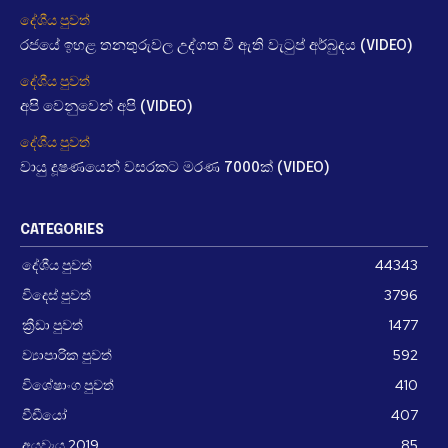
දේශීය පුවත්
රජයේ ඉහළ තනතුරුවල උද්ගත වී ඇති වැටුප් අර්බුදය (VIDEO)
දේශීය පුවත්
අපි වෙනුවෙන් අපි (VIDEO)
දේශීය පුවත්
වායු දූෂණයෙන් වසරකට මරණ 7000ක් (VIDEO)
CATEGORIES
දේශීය පුවත්
44343
විදෙස් පුවත්
3796
ක්‍රීඩා පුවත්
1477
ව්‍යාපාරික පුවත්
592
විශේෂාංග පුවත්
410
වීඩීයෝ
407
අයවැය 2019
85