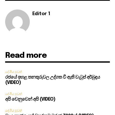
Editor 1
Read more
දේශීය පුවත්
රජයේ ඉහළ තනතුරුවල උද්ගත වී ඇති වැටුප් අර්බුදය
(VIDEO)
දේශීය පුවත්
අපි වෙනුවෙන් අපි (VIDEO)
දේශීය පුවත්