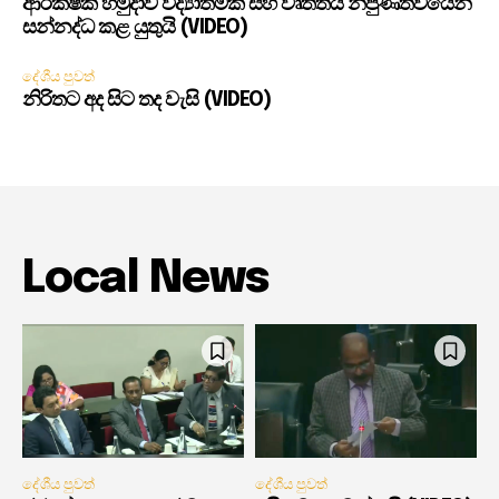
ආරක්ෂක හමුදාව විද්‍යාත්මක සහ වෘත්තීය නිපුණත්වයෙන්
සන්නද්ධ කළ යුතුයි (VIDEO)
දේශීය පුවත්
නිරිතට අද සිට තද වැසි (VIDEO)
Local News
දේශීය පුවත්
දේශීය පුවත්