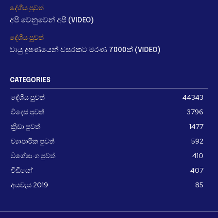
දේශීය පුවත්
අපි වෙනුවෙන් අපි (VIDEO)
දේශීය පුවත්
වායු දූෂණයෙන් වසරකට මරණ 7000ක් (VIDEO)
CATEGORIES
දේශීය පුවත්
44343
විදෙස් පුවත්
3796
ක්‍රීඩා පුවත්
1477
ව්‍යාපාරික පුවත්
592
විශේෂාංග පුවත්
410
වීඩීයෝ
407
අයවැය 2019
85