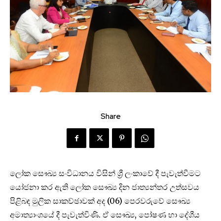
Share
ලෝක සෞඛ්‍ය සංවිධානය විසින් ශ්‍රී ලංකාවේ දී පැවැත්වීමට
යෝජනා කර ඇති ලෝක සෞඛ්‍ය දින ජාත්‍යන්තර උත්සවය
පිළිබඳ මුලික සාකච්ඡාවක් අද (06) පෙරවරුවේ සෞඛ්‍ය
අමාත්‍යාංශයේ දී පැවැත්විණි. ඒ සෞඛ්‍ය, පෝෂණ හා දේශීය