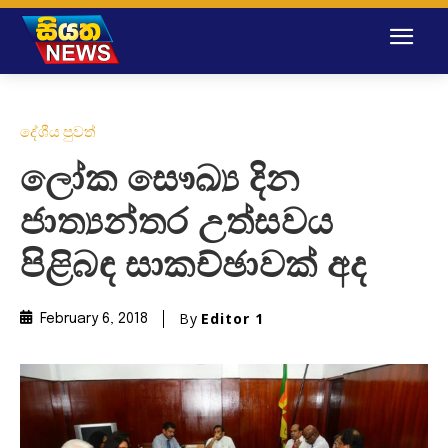
දේශීය පුවත්
ලෝක සෞඛ්‍ය දින
ජාත්‍යන්තර උත්සවය
පිළිබඳ සාකච්ඡාවක් අද
By
Editor 1
February 6, 2018