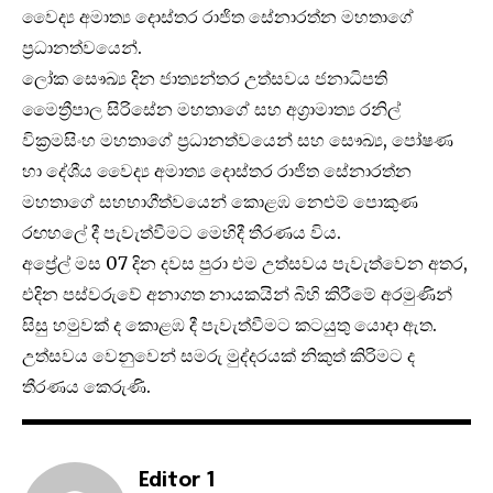
වෛද්‍ය අමාත්‍ය දොස්තර රාජිත සේනාරත්න මහතාගේ
ප්‍රධානත්වයෙන්.
ලෝක සෞඛ්‍ය දින ජාත්‍යන්තර උත්සවය ජනාධිපති
මෛත්‍රීපාල සිරිසේන මහතාගේ සහ අග්‍රාමාත්‍ය රනිල්
වික්‍රමසිංහ මහතාගේ ප්‍රධානත්වයෙන් සහ සෞඛ්‍ය, පෝෂණ
හා දේශීය වෛද්‍ය අමාත්‍ය දොස්තර රාජිත සේනාරත්න
මහතාගේ සහභාගීත්වයෙන් කොළඹ නෙළුම් පොකුණ
රඟහලේ දී පැවැත්වීමට මෙහිදී තීරණය විය.
අප්‍රේල් මස 07 දින දවස පුරා එම උත්සවය පැවැත්වෙන අතර,
එදින පස්වරුවේ අනාගත නායකයින් බිහි කිරීමේ අරමුණින්
සිසු හමුවක් ද කොළඹ දී පැවැත්වීමට කටයුතු යොදා ඇත.
උත්සවය වෙනුවෙන් සමරු මුද්දරයක් නිකුත් කිරිමට ද
තීරණය කෙරුණි.
Editor 1