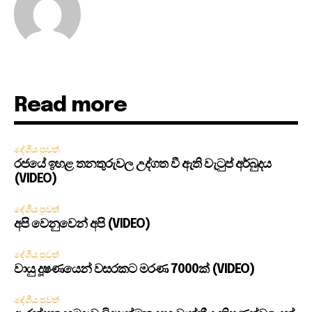
Read more
දේශීය පුවත්
රජයේ ඉහළ තනතුරුවල උද්ගත වී ඇති වැටුප් අර්බුදය
(VIDEO)
දේශීය පුවත්
අපි වෙනුවෙන් අපි (VIDEO)
දේශීය පුවත්
වායු දූෂණයෙන් වසරකට මරණ 7000ක් (VIDEO)
දේශීය පුවත්