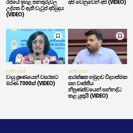
රජයේ ඉහළ තනතුරුවල
අපි වෙනුවෙන් අපි (VIDEO)
උද්ගත වී ඇති වැටුප් අර්බුදය
(VIDEO)
දේශීය පුවත්
දේශීය පුවත්
වායු දූෂණයෙන් වසරකට
ආරක්ෂක හමුදාව විද්‍යාත්මක
මරණ 7000ක් (VIDEO)
සහ වෘත්තීය
නිපුණත්වයෙන් සන්නද්ධ
කළ යුතුයි (VIDEO)