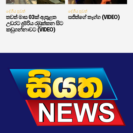
දේශීය පුවත්
දේශීය පුවත්
තවත් මාස 03ක් ඇතුළත
සජිත්ගේ තෑග්ග (VIDEO)
උඩරට දුම්රිය රඹුක්කන සිට
කඩුගන්නාවට (VIDEO)