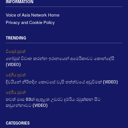
INFORMATION
Voice of Asia Network Home
Privacy and Cookie Policy
TRENDING
විදෙස් පුවත්
හෝමූස් විවෘත කරන්න ඉරානයෙන් අමෙරිකාවට කොන්දේසී
(VIDEO)
දේශීය පුවත්
දිවයිනේ නිරිතදිග කොටසේ වැසි තත්ත්වයේ අඩුවීමක් (VIDEO)
දේශීය පුවත්
තවත් මාස 03ක් ඇතුළත උඩරට දුම්රිය රඹුක්කන සිට
කඩුගන්නාවට (VIDEO)
CATEGORIES