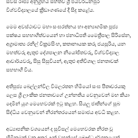
සවස රාජ්‍ය අනුග්‍රහය සහිතව ශ්‍රී ජයවර්ධනපුර
විශ්වවිද්‍යාලයේ ක්‍රීඩාංගණයේ දී සිදු කළේය.
මෙම අවස්ථාවට මහා සංඝරත්නය හා අන්‍යාගමික පූජ්‍ය
පක්ෂය සහභාගිත්වයෙන් හා ජනාධිපති මෛත්‍රීපාල සිරිසේන,
අග්‍රාමාත්‍ය රනිල් වික්‍රමසිංහ, කතානායක කරු ජයසූරිය, යන
මහත්වරු ඇතුළු දේශපාලන නියෝජිතවරු, විශ්වවිද්‍යාල
ආචාර්යවරු, සිසු සිසුවියන්, ඇතුළු අතිවිශාල ජනතාවක්
සහභාගී විය.
අතිපුජ්‍ය බෙල්ලන්විල විමලරතන හිමියෝ සංඝ පීතෘවරයකු
ලෙස ශ්‍රී ලාංකික ජනතාවගේ උන්නතිය වෙනුවෙන් මඟ කියා
දෙමින් යුග මෙහෙවරක් ඉටු කළහ. සියලු ජාතීන්ගේ සුබ
සිද්ධිය වෙනුවෙන් නිරන්තරයෙන් සමාජය අවධි කළහ.
අධ්‍යාපනික වශයෙන් ද සුවිසල් මෙහෙවරක නිරත වූ
හිමිනමක් වන අතර උන් වහන්සේ බෞද්ධ දර්ශනයෙන්