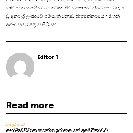
සාමය හා සංහිඳියාව ගොඩනැගීම සඳහා නිරන්තරයෙන් කැප
වූ අතර ශ්‍රී ලංකාවේ පමණක් නොව ජාත්‍යන්තරයේ ද මහත්
ගෞරවයට පත්‍ර ව සිටියහ.
Editor 1
Read more
විදෙස් පුවත්
හෝමූස් විවෘත කරන්න ඉරානයෙන් අමෙරිකාවට