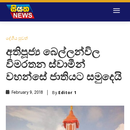
දේශීය පුවත්
අතිපූජ්‍ය බෙල්ලන්විල
විමරතන ස්වාමීන්
වහන්සේ ජාතියට සමුදෙයි
By
Editor 1
February 9, 2018