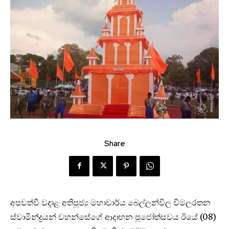
Share
අපවත්වී වදාළ අතිපූජ්‍ය මහාචාර්ය බෙල්ලන්විල විමලරතන
ස්වාමීන්ද්‍රයන් වහන්සේගේ ආදාහන පූජෝත්සවය ඊයේ (08)