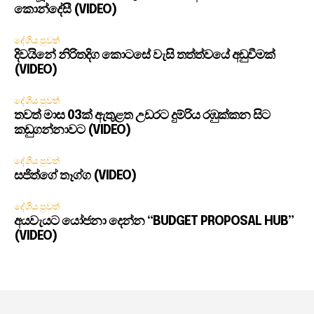
කොන්දේසී (VIDEO)
දේශීය පුවත්
දිවයිනේ නිරිතදිග කොටසේ වැසි තත්ත්වයේ අඩුවීමක්
(VIDEO)
දේශීය පුවත්
තවත් මාස 03ක් ඇතුළත උඩරට දුම්රිය රඹුක්කන සිට
කඩුගන්නාවට (VIDEO)
දේශීය පුවත්
සජිත්ගේ තෑග්ග (VIDEO)
දේශීය පුවත්
අයවැයට යෝජනා දෙන්න “BUDGET PROPOSAL HUB”
(VIDEO)