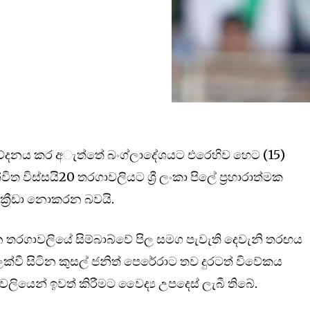
 නිවේදනය කර අැත්තේ බංග්ලාදේශයට එරෙහිව හෙට (15)
 විස්සයි20 තරගාවලියට ශ්‍රී ලංකා පිලේ ප්‍රහාරාත්මක
 ක්‍රීඩා නොකරන බවයි.
න තරගාවලියේ සිම්බාබ්වේ පිල සමග පැවැති දෙවැනි තරඟය
වී සිටින කුසල් ජනිත් පෙරේරාට තව දුරටත් විවේකය
ාවලියෙන් ඉවත් කිරීමට වෛද්‍ය උපදෙස් ලැබී තිබේ.