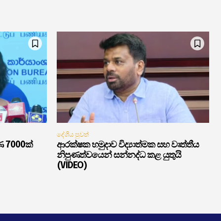
දේශීය පුවත්
ණ 7000ක්
ආරක්ෂක හමුදාව විද්‍යාත්මක සහ වෘත්තීය
නිපුණත්වයෙන් සන්නද්ධ කළ යුතුයි
(VIDEO)