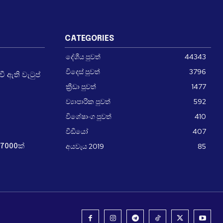
CATEGORIES
දේශීය පුවත්
44343
විදෙස් පුවත්
3796
 ඇති වැටුප්
ක්‍රීඩා පුවත්
1477
ව්‍යාපාරික පුවත්
592
විශේෂාංග පුවත්
410
වීඩීයෝ
407
අයවැය 2019
85
7000ක්