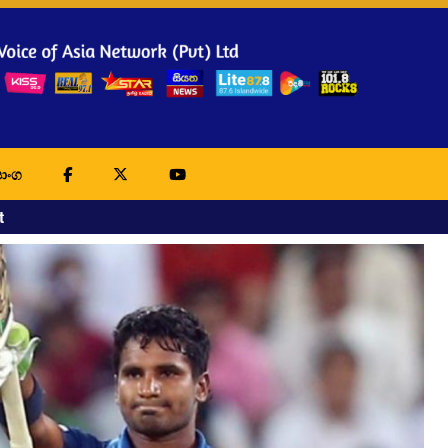
ාංග
t