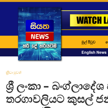
මුල් පිටුව
ද
English News
ක්‍රීඩා පුවත්
ශ්‍රී ලංකා – බංග්ලාදේශ
තරගාවලියට කුසල් ජනිත්