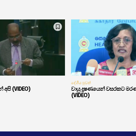
දේශීය පුවත්
් අපි (VIDEO)
වායු දූෂණයෙන් වසරකට මර
(VIDEO)