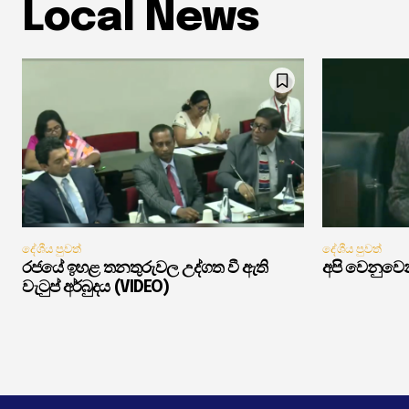
Local News
දේශීය පුවත්
දේශීය පුවත්
රජයේ ඉහළ තනතුරුවල උද්ගත වී ඇති
අපි වෙනුවෙන
වැටුප් අර්බුදය (VIDEO)