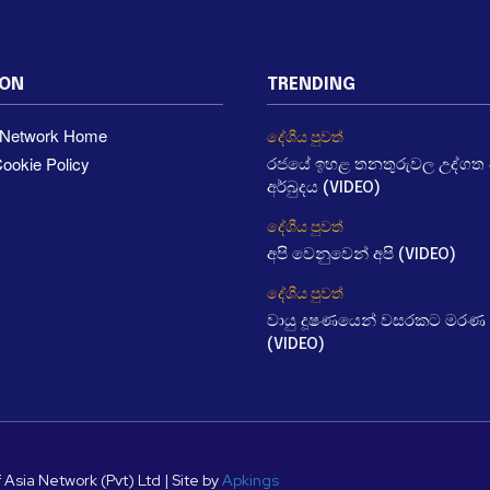
ION
TRENDING
a Network Home
දේශීය පුවත්
ookie Policy
රජයේ ඉහළ තනතුරුවල උද්ගත වී
අර්බුදය (VIDEO)
දේශීය පුවත්
අපි වෙනුවෙන් අපි (VIDEO)
දේශීය පුවත්
වායු දූෂණයෙන් වසරකට මරණ 
(VIDEO)
 Asia Network (Pvt) Ltd | Site by
Apkings