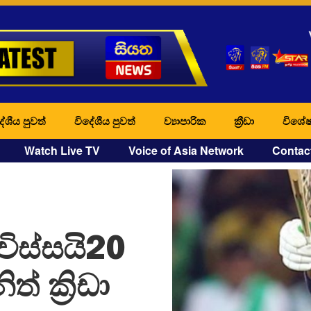
ේශීය පුවත්
විදේශීය පුවත්
ව්‍යාපාරික
ක්‍රීඩා
විශේෂ
Watch Live TV
Voice of Asia Network
Contac
 විස්සයි20
 ක්‍රිඩා