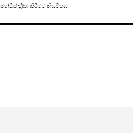
්ඩිස් ක්‍රීඩා කිරීමට නියමිතය.