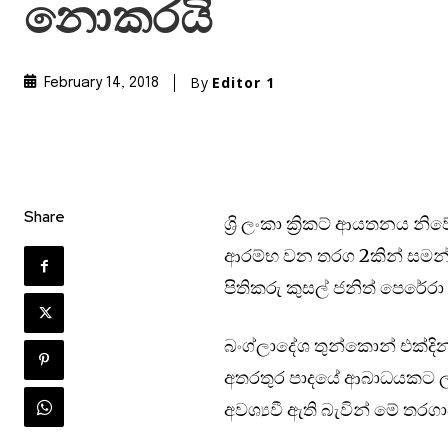
නොකරයි
By
Editor 1
February 14, 2018
Share
ශ්‍රි ලංකා ක්‍රිකට් ආයතනය
ආරම්භ වන තරග 2කින් සමන්විත
පිතිකරු කුසල් ජනිත් පෙරේරා
බංග්ලාදේශ තුන්කොන් එක්දි
අතරතුර පාදයේ ආබාධයකට ලක්
අවශ්‍යවී ඇති බැවින් මේ තරග