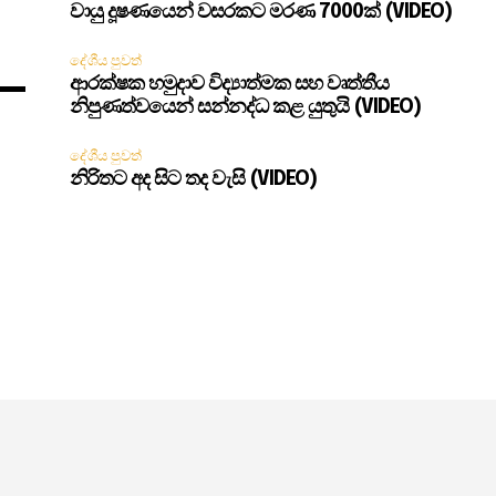
වායු දූෂණයෙන් වසරකට මරණ 7000ක් (VIDEO)
දේශීය පුවත්
ආරක්ෂක හමුදාව විද්‍යාත්මක සහ වෘත්තීය
නිපුණත්වයෙන් සන්නද්ධ කළ යුතුයි (VIDEO)
දේශීය පුවත්
නිරිතට අද සිට තද වැසි (VIDEO)