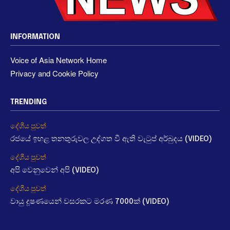
INFORMATION
Voice of Asia Network Home
Privacy and Cookie Policy
TRENDING
දේශීය පුවත්
රජයේ ඉහළ තනතුරුවල උද්ගත වී ඇති වැටුප් අර්බුදය (VIDEO)
දේශීය පුවත්
අපි වෙනුවෙන් අපි (VIDEO)
දේශීය පුවත්
වායු දූෂණයෙන් වසරකට මරණ 7000ක් (VIDEO)