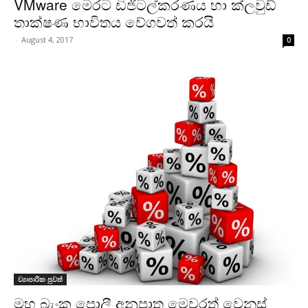
VMware මෙරට ඩිජි­ට­ල්ක­ර­ණය හා ක්ලවුඩ්
තාක්ෂණ භාවි­තය වේගවත් කරයි
-
August 4, 2017
0
ව්‍යාපාරික පුවත්
මහ බැංකු පොලී අනුපාත මෙවරත් වෙනස්