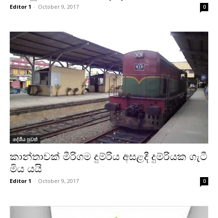
Editor 1
-
October 9, 2017
0
දේශීය පුවත්
කාන්තාවක් මීරිගම දුම්රිය අසළදී දුම්රියක ගැටී
මිය යයි
Editor 1
-
October 9, 2017
0