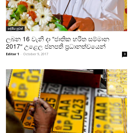
දේශීය පුවත්
ලබන 16 වැනි දා “ජාතික හරිත සම්මාන
2017″ උළෙල ජනපති ප්‍රධානත්වයෙන්
Editor 1
-
October 9, 2017
0