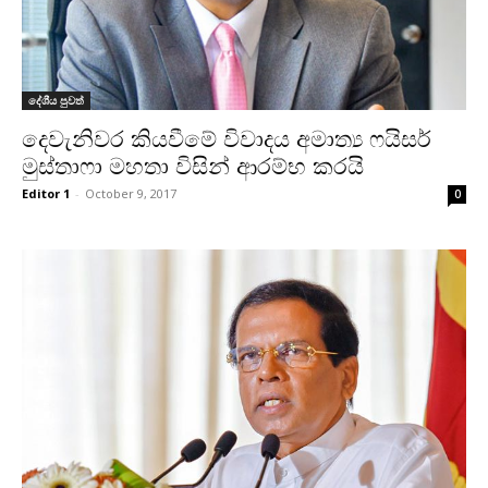
දේශීය පුවත්
දෙවැනිවර කියවීමේ විවාදය අමාත්‍ය ෆයිසර්
මුස්තාෆා මහතා විසින් ආරම්භ කරයි
Editor 1
-
October 9, 2017
0