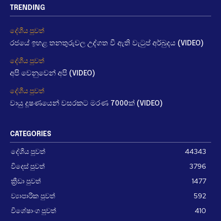
TRENDING
දේශීය පුවත්
රජයේ ඉහළ තනතුරුවල උද්ගත වී ඇති වැටුප් අර්බුදය (VIDEO)
දේශීය පුවත්
අපි වෙනුවෙන් අපි (VIDEO)
දේශීය පුවත්
වායු දූෂණයෙන් වසරකට මරණ 7000ක් (VIDEO)
CATEGORIES
දේශීය පුවත්
44343
විදෙස් පුවත්
3796
ක්‍රීඩා පුවත්
1477
ව්‍යාපාරික පුවත්
592
විශේෂාංග පුවත්
410