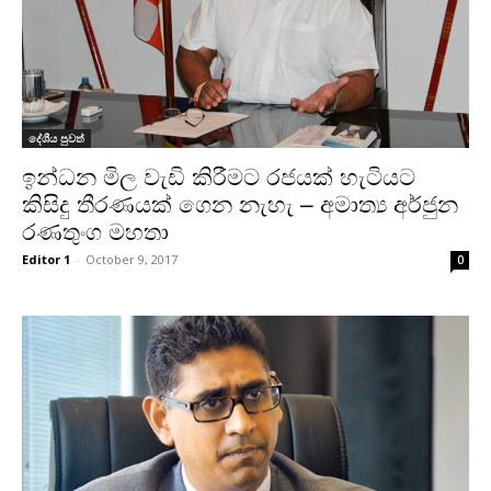
දේශීය පුවත්
ඉන්ධන මිල වැඩි කිරීමට රජයක් හැටියට
කිසිදු තීරණයක් ගෙන නැහැ – අමාත්‍ය අර්ජුන
රණතුංග මහතා
Editor 1
-
October 9, 2017
0