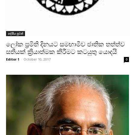
දේශීය පුවත්
ලෝක ප්‍රමිති දිනයට සමඟාමීව ජාතික තත්ත්ව
සතියක් ක්‍රියාත්මක කිරීමට කටයුතු යොදයි
Editor 1
-
October 10, 2017
0