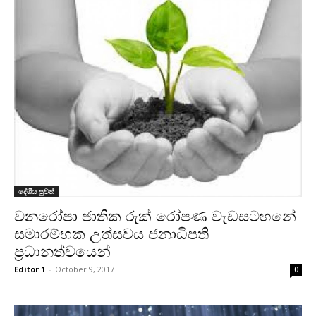
දේශීය පුවත්
වනරෝපා ජාතික රුක් රෝපණ වැඩසටහනේ
සමාරම්භක උත්සවය ජනාධිපති
ප්‍රධානත්වයෙන්
Editor 1
-
October 9, 2017
0