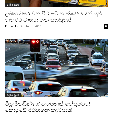
දේශීය පුවත්
ලබන වසර වන විට අධි තාක්ෂණයෙන් යුත්
නව රථ වාහන අංක තහඩුවක්
Editor 1
-
October 9, 2017
0
දේශීය පුවත්
විශ්‍රාමිකයින්ගේ පාගමනක් හේතුවෙන්
කොටුවේ රථවාහන තදබදයක්