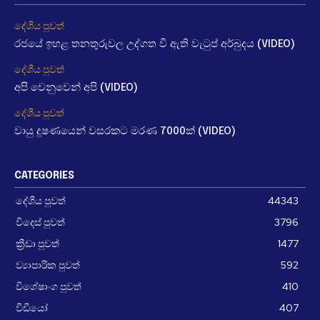
දේශීය පුවත්
රජයේ ඉහළ තනතුරුවල උද්ගත වී ඇති වැටුප් අර්බුදය (VIDEO)
දේශීය පුවත්
අපි වෙනුවෙන් අපි (VIDEO)
දේශීය පුවත්
වායු දූෂණයෙන් වසරකට මරණ 7000ක් (VIDEO)
CATEGORIES
දේශීය පුවත්
44343
විදෙස් පුවත්
3796
ක්‍රීඩා පුවත්
1477
ව්‍යාපාරික පුවත්
592
විශේෂාංග පුවත්
410
වීඩීයෝ
407