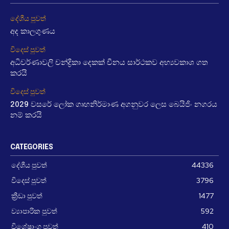
දේශීය පුවත්
අද කාලගුණය
විදෙස් පුවත්
අධිවර්ණාවලි චන්ද්‍රිකා දෙකක් චීනය සාර්ථකව අභ්‍යවකාශ ගත
කරයි
විදෙස් පුවත්
2029 වසරේ ලෝක ගෘහනිර්මාණ අගනුවර ලෙස බෙයිජිං නගරය
නම් කරයි
CATEGORIES
දේශීය පුවත්
44336
විදෙස් පුවත්
3796
ක්‍රීඩා පුවත්
1477
ව්‍යාපාරික පුවත්
592
විශේෂාංග පුවත්
410