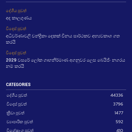
දේශීය පුවත්
අද කාලගුණය
විදෙස් පුවත්
අධිවර්ණාවලි චන්ද්‍රිකා දෙකක් චීනය සාර්ථකව අභ්‍යවකාශ ගත
කරයි
විදෙස් පුවත්
2029 වසරේ ලෝක ගෘහනිර්මාණ අගනුවර ලෙස බෙයිජිං නගරය
නම් කරයි
CATEGORIES
දේශීය පුවත්
44336
විදෙස් පුවත්
3796
ක්‍රීඩා පුවත්
1477
ව්‍යාපාරික පුවත්
592
විශේෂාංග පුවත්
410