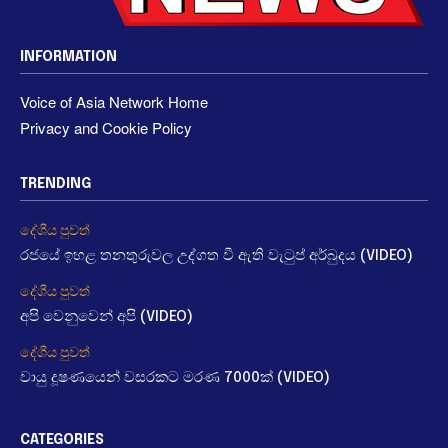
INFORMATION
Voice of Asia Network Home
Privacy and Cookie Policy
TRENDING
දේශීය පුවත්
රජයේ ඉහළ තනතුරුවල උද්ගත වී ඇති වැටුප් අර්බුදය (VIDEO)
දේශීය පුවත්
අපි වෙනුවෙන් අපි (VIDEO)
දේශීය පුවත්
වායු දූෂණයෙන් වසරකට මරණ 7000ක් (VIDEO)
CATEGORIES