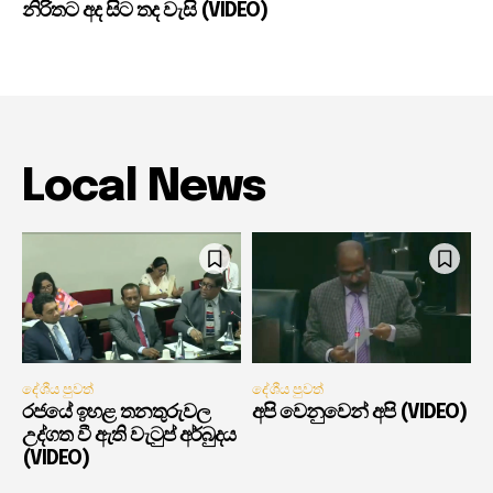
නිරිතට අද සිට තද වැසි (VIDEO)
Local News
දේශීය පුවත්
දේශීය පුවත්
රජයේ ඉහළ තනතුරුවල
අපි වෙනුවෙන් අපි (VIDEO)
උද්ගත වී ඇති වැටුප් අර්බුදය
(VIDEO)