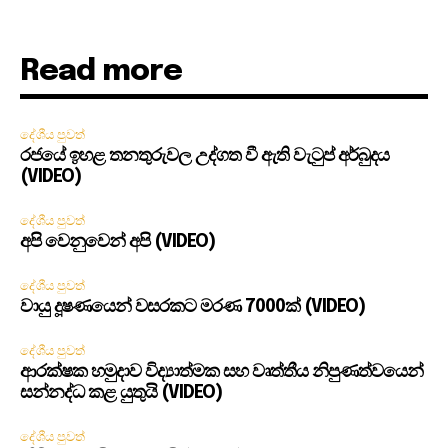
Read more
දේශීය පුවත්
රජයේ ඉහළ තනතුරුවල උද්ගත වී ඇති වැටුප් අර්බුදය
(VIDEO)
දේශීය පුවත්
අපි වෙනුවෙන් අපි (VIDEO)
දේශීය පුවත්
වායු දූෂණයෙන් වසරකට මරණ 7000ක් (VIDEO)
දේශීය පුවත්
ආරක්ෂක හමුදාව විද්‍යාත්මක සහ වෘත්තීය නිපුණත්වයෙන්
සන්නද්ධ කළ යුතුයි (VIDEO)
දේශීය පුවත්