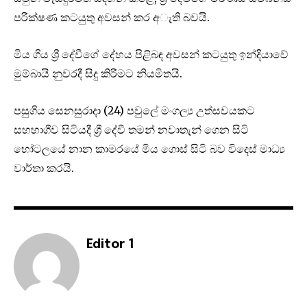
පරීක්ෂණ කටයුතු අවසන් කර අැති බවයි.
මිය ගිය ශ්‍රී දේවීගේ දේහය පිළිබඳ අවසන් කටයුතු ඉන්දියාවේ
මුම්බායි නුවරදී සිදු කිරීමට නියමිතයි.
පසුගිය සෙනසුරාදා (24) පවුලේ මංගල්‍ය උත්සවයකට
සහභාගීව සිටියදී ශ්‍රී දේවී තමන් නවාතැන් ගෙන සිටි
හෝටලයේ නාන කාමරයේ මිය ගොස් සිටි බව විදෙස් මාධ්‍ය
වාර්තා කරයි.
Editor 1