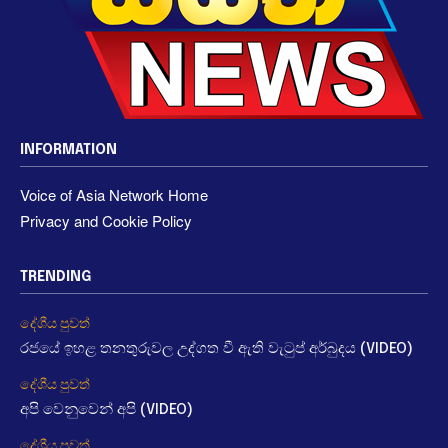
INFORMATION
Voice of Asia Network Home
Privacy and Cookie Policy
TRENDING
දේශීය පුවත්
රජයේ ඉහළ තනතුරුවල උද්ගත වී ඇති වැටුප් අර්බුදය (VIDEO)
දේශීය පුවත්
අපි වෙනුවෙන් අපි (VIDEO)
දේශීය පුවත්