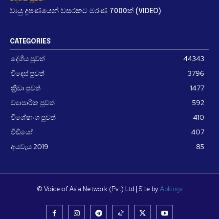
වායු දූෂණයෙන් වසරකට මරණ 7000ක් (VIDEO)
CATEGORIES
දේශීය පුවත්
44343
විදෙස් පුවත්
3796
ක්‍රීඩා පුවත්
1477
ව්‍යාපාරික පුවත්
592
විශේෂාංග පුවත්
410
වීඩීයෝ
407
අයවැය 2019
85
© Voice of Asia Network (Pvt) Ltd | Site by
Apkings