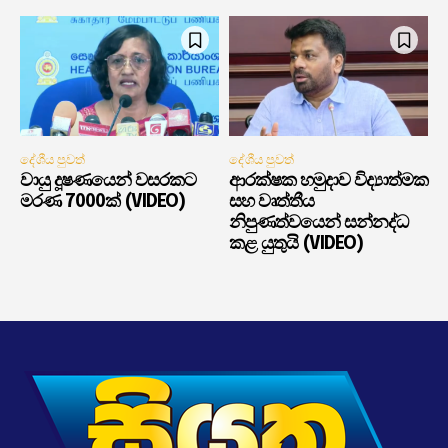
දේශීය පුවත්
දේශීය පුවත්
වායු දූෂණයෙන් වසරකට
ආරක්ෂක හමුදාව විද්‍යාත්මක
මරණ 7000ක් (VIDEO)
සහ වෘත්තීය
නිපුණත්වයෙන් සන්නද්ධ
කළ යුතුයි (VIDEO)