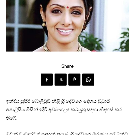
Share
ඉන්දීය සුපිරි බොලිවුඩ් නිළි ශ්‍රී දේවීගේ දේහය ඩුබායි
පොලිසීය විසින් ඉදිරි අවමංගල්‍ය කටයුතු සඳහා නිදහස් කර
තිබේ.
ඔවුන් වැඩිදුරටත් සඳහන් කළේ, ශ්‍රී දේවීගේ මරණය සම්බන්ධ