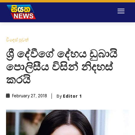
විදෙස් පුවත්
ශ්‍රී දේවීගේ දේහය ඩුබායි
පොලිසීය විසින් නිදහස්
කරයි
By
Editor 1
February 27, 2018