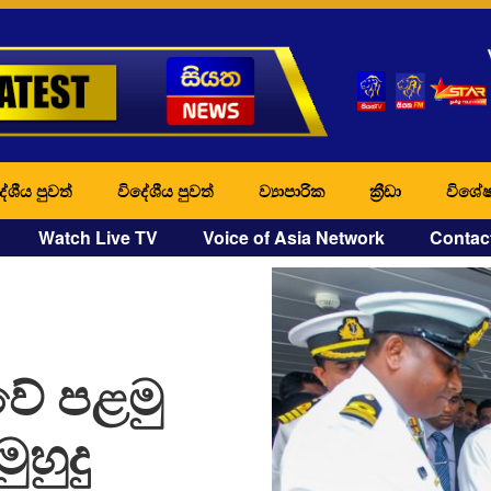
ේශීය පුවත්
විදේශීය පුවත්
ව්‍යාපාරික
ක්‍රීඩා
විශේෂ
Watch Live TV
Voice of Asia Network
Contac
ාවේ පළමු
ුහුදු