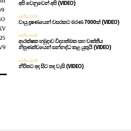
hl
අපි වෙනුවෙන් අපි (VIDEO)
y9
දේශීය පුවත්
iO
වායු දූෂණයෙන් වසරකට මරණ 7000ක් (VIDEO)
XV
දේශීය පුවත්
25
ආරක්ෂක හමුදාව විද්‍යාත්මක සහ වෘත්තීය
V9
නිපුණත්වයෙන් සන්නද්ධ කළ යුතුයි (VIDEO)
දේශීය පුවත්
නිරිතට අද සිට තද වැසි (VIDEO)