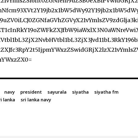
21vYmlsZSI6Ilt0ZGNfem9uZSB0eXBlPVwidGRjX2
dmNfcm93XVt2Y19jb2x1bW5dWy92Y19jb2x1bW5dW
uZV0iLCJ0ZGNfaGVhZGVyX21vYmlsZV9zdGlja3k
ZT1cInRkY19oZWFkZXJfbW9iaWxlX3N0aWNreVwi
tbl1bL3ZjX2NvbHVtbl1bL3ZjX3Jvd11bL3RkY196b
kZXJfc3RpY2t5IjpmYWxzZSwidGRjX2lzX21vYmlsZ
pmYWxzZX0=
navy
president
sayurala
siyatha
siyatha fm
ri lanka
sri lanka navy