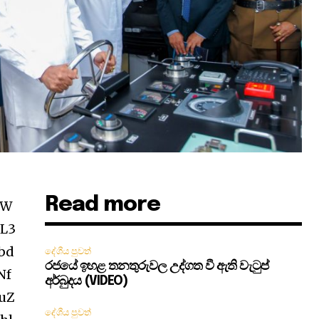
Read more
ZW
bL3
bd
දේශීය පුවත්
රජයේ ඉහළ තනතුරුවල උද්ගත වී ඇති වැටුප්
Nf
අර්බුදය (VIDEO)
uZ
දේශීය පුවත්