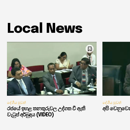
Local News
දේශීය පුවත්
දේශීය පුවත්
රජයේ ඉහළ තනතුරුවල උද්ගත වී ඇති
අපි වෙනුවෙන
වැටුප් අර්බුදය (VIDEO)