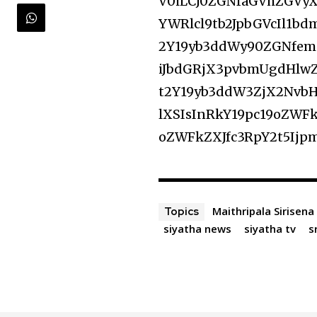
V0iLCJ0ZGNfaGVhZGVyX
YWRlcl9tb2JpbGVcIl1b
2Y19yb3ddWy90ZGNfem9
iJbdGRjX3pvbmUgdHlw
t2Y19yb3ddW3ZjX2NvbHV
lXSIsInRkY19pc19oZWF
oZWFkZXJfc3RpY2t5Ij
Maithripala Sirisena
Topics
siyatha news
siyatha tv
s