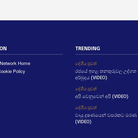
ION
TRENDING
a Network Home
දේශීය පුවත්
ookie Policy
රජයේ ඉහළ තනතුරුවල උද්ගත වී
අර්බුදය (VIDEO)
දේශීය පුවත්
අපි වෙනුවෙන් අපි (VIDEO)
දේශීය පුවත්
වායු දූෂණයෙන් වසරකට මරණ 
(VIDEO)