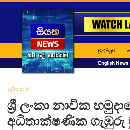
මුල් පිටුව
ද
English News
දේශීය පුවත්
ශ්‍රී ලංකා නාවික හමුද
අධිතාක්ෂණික ගැඹුරු ම