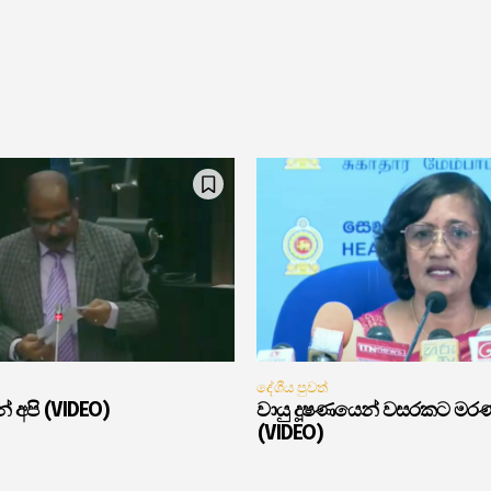
දේශීය පුවත්
් අපි (VIDEO)
වායු දූෂණයෙන් වසරකට මර
(VIDEO)