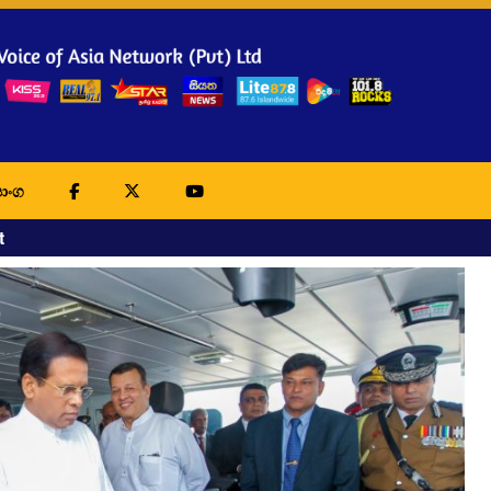
ාංග
t