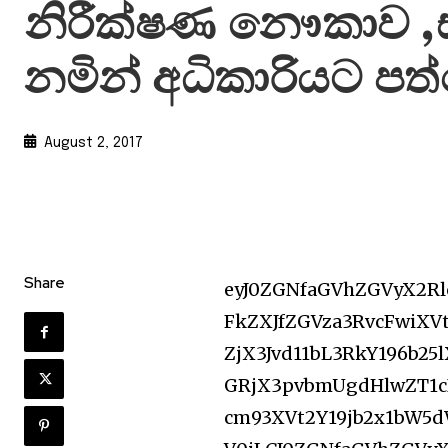
නිරීක්ෂණ නෞකාව ,
නමින් අධිකාරියට ප
August 2, 2017
Share
eyJ0ZGNfaGVhZGVyX2Rl
FkZXJfZGVza3RvcFwiXV
ZjX3Jvd11bL3RkY196b25
GRjX3pvbmUgdHlwZT1cI
cm93XVt2Y19jb2x1bW5