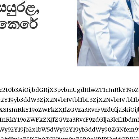
සයුරළ,
ත්කෙරේ
c2t0b3AiOiJbdGRjX3pvbmUgdHlwZT1cInRkY19o
t2Y19yb3ddW3ZjX2NvbHVtbl1bL3ZjX2NvbHVtbl1
lXSIsInRkY19oZWFkZXJfZGVza3RvcF9zdGlja3kiOiJ
nRkY19oZWFkZXJfZGVza3RvcF9zdGlja3lcIl1bdm
dWy92Y19jb2x1bW5dWy92Y19yb3ddWy90ZGNfem9