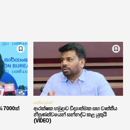
දේශීය පුවත්
ණ 7000ක්
ආරක්ෂක හමුදාව විද්‍යාත්මක සහ වෘත්තීය
නිපුණත්වයෙන් සන්නද්ධ කළ යුතුයි
(VIDEO)