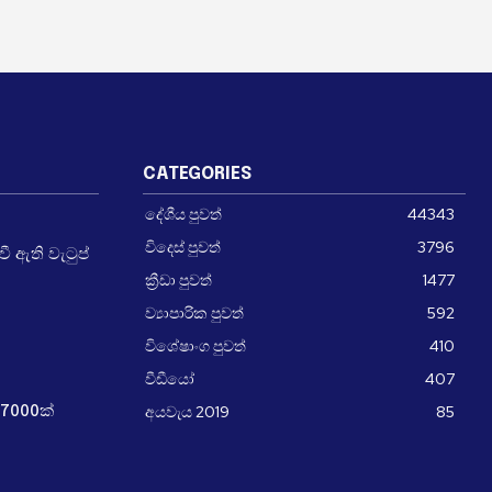
CATEGORIES
දේශීය පුවත්
44343
විදෙස් පුවත්
3796
 ඇති වැටුප්
ක්‍රීඩා පුවත්
1477
ව්‍යාපාරික පුවත්
592
විශේෂාංග පුවත්
410
වීඩීයෝ
407
අයවැය 2019
85
7000ක්