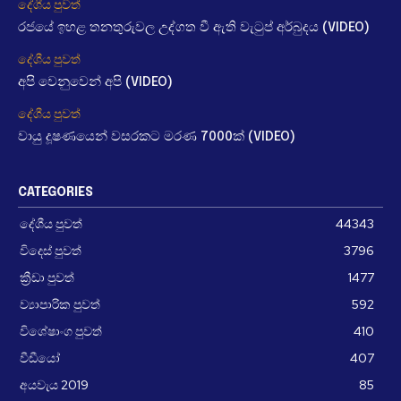
දේශීය පුවත්
රජයේ ඉහළ තනතුරුවල උද්ගත වී ඇති වැටුප් අර්බුදය (VIDEO)
දේශීය පුවත්
අපි වෙනුවෙන් අපි (VIDEO)
දේශීය පුවත්
වායු දූෂණයෙන් වසරකට මරණ 7000ක් (VIDEO)
CATEGORIES
දේශීය පුවත්
44343
විදෙස් පුවත්
3796
ක්‍රීඩා පුවත්
1477
ව්‍යාපාරික පුවත්
592
විශේෂාංග පුවත්
410
වීඩීයෝ
407
අයවැය 2019
85