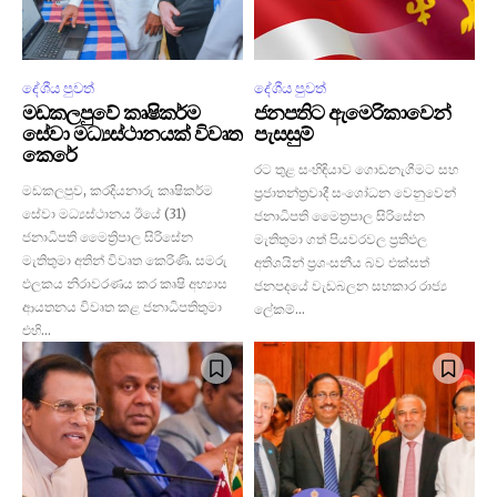
දේශීය පුවත්
දේශීය පුවත්
මඩකලපුවේ කෘෂිකර්ම
ජනපතිට ඇමෙරිකාවෙන්
සේවා මධ්‍යස්ථානයක් විවෘත
පැසසුම්
කෙරේ
රට තුළ සංහිඳියාව ගොඩනැගීමට සහ
මඩකලපුව, කරදියනාරු කෘෂිකර්ම
ප‍්‍රජාතන්ත‍්‍රවාදී සංශෝධන වෙනුවෙන්
සේවා මධ්‍යස්ථානය ඊයේ (31)
ජනාධිපති මෛත්‍රපාල සිරිසේන
ජනාධිපති මෛත්‍රිපාල සිරිසේන
මැතිතුමා ගත් පියවරවල ප‍්‍රතිඵල
මැතිතුමා අතින් විවෘත කෙරිණි. සමරු
අතිශයින් ප‍්‍රශංසනීය බව එක්සත්
ඵලකය නිරාවරණය කර කෘෂි අභ්‍යාස
ජනපදයේ වැඩබලන සහකාර රාජ්‍ය
ආයතනය විවෘත කළ ජනාධිපතිතුමා
ලේකම්...
එහි...