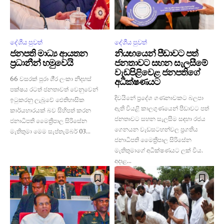
දේශීය පුවත්
දේශීය පුවත්
ජනපති මාධ්‍ය ආයතන
නියඟයෙන් පීඩාවට පත්
ප්‍ර‍ධානීන් හමුවෙයි
ජනතාවට සහන සැලසීමේ
වැඩපිළිවෙළ ජනපතිගේ
66 වසරක් පුරා ශී‍්‍ර ලංකා නිදහස්
අධීක්ෂණයට
පක්ෂය රටත් ජනතාවත් වෙනුවෙන්
දිවයිනේ ප‍්‍රදේශ ගණනාවකට බලපා
ඉටුකරනු ලැබූවේ ඓතිහාසික
ඇති වියළි කාලගුණයෙන් පීඩාවට පත්
කාර්යභාරයක් බව සිහිපත් කරන
ජනතාවට සහන සැලසීම සඳහා රජය
ජනාධිපති මෛත්‍රීපාල සිරිසේන
ගෙනයන වැඩසටහන්වල ප‍්‍රගතිය
මැතිතුමා මෙම සැප්තැම්බර් 03...
ජනාධිපති මෛත්‍රීපාල සිරිසේන
මැතිතුමාගේ අධීක්ෂණයට ලක් විය.
අදාළ...