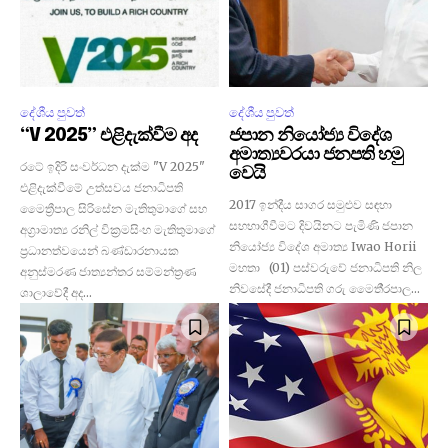
දේශීය පුවත්
දේශීය පුවත්
“V 2025” එළිදැක්වීම අද
ජපාන නියෝජ්‍ය විදේශ
අමාත්‍යවරයා ජනපති හමු
රටේ ඉදිරි සංවර්ධන දැක්ම "V 2025"
වෙයි
එළිදැක්වීමේ උත්සවය ජනාධිපති
2017 ඉන්දීය සාගර සමුළුව සඳහා
මෛත්‍රීපාල සිරිසේන මැතිතුමාගේ සහ
සහභාගීවීමට දිවයිනට පැමිණි ජපාන
අග්‍රාමාත්‍ය රනිල් වික්‍රමසිංහ මැතිතුමාගේ
නියෝජ්‍ය විදේශ අමාත්‍ය Iwao Horii
ප්‍රධානත්වයෙන් බණ්ඩාරනායක
මහතා (01) පස්වරුවේ ජනාධිපති නිල
අනුස්මරණ ජාත්‍යන්තර සම්මන්ත්‍රණ
නිවසේදී ජනාධිපති ගරු මෛතී‍්‍රපාල...
ශාලාවේදී අද...