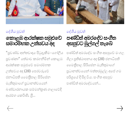
දේශීය පුවත්
දේශීය පුවත්
කොළඹ ආරක්ෂක සමුළුවේ
පණ්ඩිත් අමරදේව සංගීත
සමාරම්භක උත්සවය අද
අසපුවට මුල්ගල් තැබේ
"ප‍්‍රචණ්ඩ අන්තවාදය පිටුදැකීම-ගෝලීය
පණ්ඩිත් අමරදේව සංගීත අසපුවේ මංගල
ප‍්‍රවණතා" තේමාව කරගනිමින් කොළඹ
ශිලා ප්‍රතිෂ්ඨාපනය අද (28) ජනාධිපති
ආරක්ෂක සමුළුවේ සමාරම්භක
මෛත්‍රීපාල සිරිසේන මැතිතුමාගේ
උත්සවය අද (28) පෙරවරුවේ
ප්‍රධානත්වයෙන් බත්තරමුල්ල අපේ ගම
ජනාධිපති මෛත‍්‍රීපාල සිරිසේන
පරිශ්‍රයේ දී සිදු විය. සංගීත අසපුව
මැතිතුමාගේ ප‍්‍රධානත්වයෙන්
පණ්ඩිත් අමරදේවයන්...
බණ්ඩාරනායක සම්මන්ත‍්‍රණ ශාලාවේදී
ආරම්භ කෙරිණි. ශ‍්‍රී...