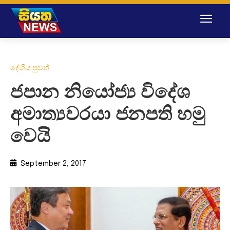
දේශීය පුවත්
ජපාන නියෝජ්‍ය විදේශ
අමාත්‍යවරයා ජනපති හමු
වෙයි
September 2, 2017