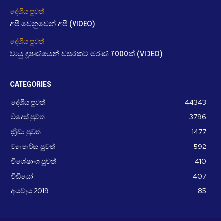
දේශීය පුවත්
අපි වෙනුවෙන් අපි (VIDEO)
දේශීය පුවත්
වායු දූෂණයෙන් වසරකට මරණ 7000ක් (VIDEO)
CATEGORIES
දේශීය පුවත්
44343
විදෙස් පුවත්
3796
ක්‍රීඩා පුවත්
1477
ව්‍යාපාරික පුවත්
592
විශේෂාංග පුවත්
410
වීඩීයෝ
407
අයවැය 2019
85