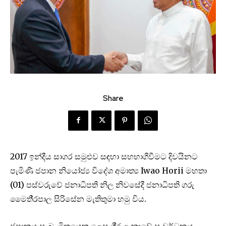
Share
2017 ඉන්දීය සාගර සමුළුව සඳහා සහභාගීවීමට දිවයිනට
පැමිණි ජපාන නියෝජ්‍ය විදේශ අමාත්‍ය Iwao Horii මහතා
(01) පස්වරුවේ ජනාධිපති නිල නිවසේදී ජනාධිපති ගරු
මෛතී‍්‍රපාල සිරිසේන මැතිතුමා හමු විය.
ජපානය සැබෑ මිත‍්‍රයෙකු ලෙස ශී‍්‍ර ලංකාවේ සංවර්ධනය