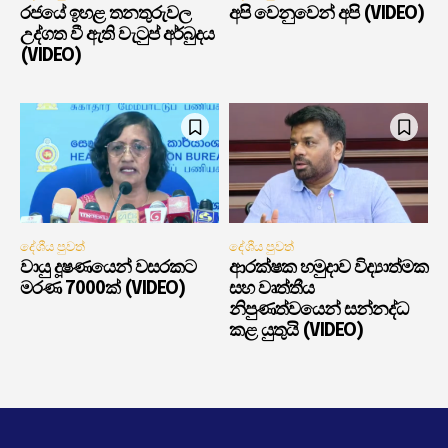
රජයේ ඉහළ තනතුරුවල
අපි වෙනුවෙන් අපි (VIDEO)
උද්ගත වී ඇති වැටුප් අර්බුදය
(VIDEO)
දේශීය පුවත්
දේශීය පුවත්
වායු දූෂණයෙන් වසරකට
ආරක්ෂක හමුදාව විද්‍යාත්මක
මරණ 7000ක් (VIDEO)
සහ වෘත්තීය
නිපුණත්වයෙන් සන්නද්ධ
කළ යුතුයි (VIDEO)