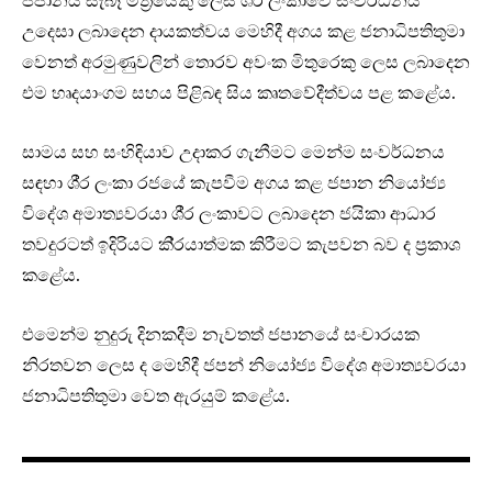
උදෙසා ලබාදෙන දායකත්වය මෙහිදී අගය කළ ජනාධිපතිතුමා
වෙනත් අරමුණුවලින් තොරව අවංක මිතුරෙකු ලෙස ලබාදෙන
එම හෘදයාංගම සහය පිළිබඳ සිය කෘතවේදීත්වය පළ කළේය.
සාමය සහ සංහිඳියාව උදාකර ගැනීමට මෙන්ම සංවර්ධනය
සඳහා ශී‍්‍ර ලංකා රජයේ කැපවීම අගය කළ ජපාන නියෝජ්‍ය
විදේශ අමාත්‍යවරයා ශී‍්‍ර ලංකාවට ලබාදෙන ජයිකා ආධාර
තවදුරටත් ඉදිරියට කි‍්‍රයාත්මක කිරීමට කැපවන බව ද ප‍්‍රකාශ
කළේය.
එමෙන්ම නුදුරු දිනකදීම නැවතත් ජපානයේ සංචාරයක
නිරතවන ලෙස ද මෙහිදී ජපන් නියෝජ්‍ය විදේශ අමාත්‍යවරයා
ජනාධිපතිතුමා වෙත ඇරයුම් කළේය.