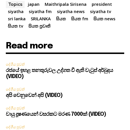
japan
Maithripala Sirisena
president
Topics
siyatha
siyatha fm
siyatha news
siyatha tv
sri lanka
SRILANKA
සියත
සියත fm
සියත news
සියත tv
සියත ප්‍රවෘති
Read more
දේශීය පුවත්
රජයේ ඉහළ තනතුරුවල උද්ගත වී ඇති වැටුප් අර්බුදය
(VIDEO)
දේශීය පුවත්
අපි වෙනුවෙන් අපි (VIDEO)
දේශීය පුවත්
වායු දූෂණයෙන් වසරකට මරණ 7000ක් (VIDEO)
දේශීය පුවත්