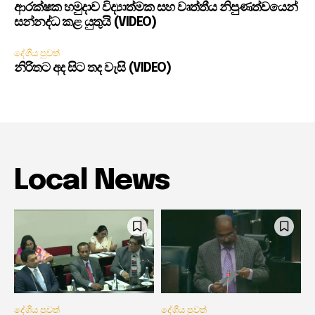
ආරක්ෂක හමුදාව විද්‍යාත්මක සහ වෘත්තීය නිපුණත්වයෙන්
සන්නද්ධ කළ යුතුයි (VIDEO)
දේශීය පුවත්
නිරිතට අද සිට තද වැසි (VIDEO)
Local News
දේශීය පුවත්
දේශීය පුවත්