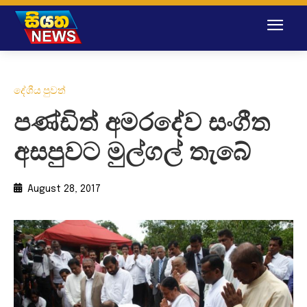
දේශීය පුවත්
පණ්ඩිත් අමරදේව සංගීත
අසපුවට මුල්ගල් තැබේ
August 28, 2017