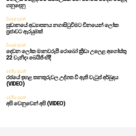
ගනුදෙනු
විදෙස් පුවත්
සුඩානයේ අධ්‍යාපනය නගාසිටුවීමට චීනයෙන් ලෝක
ප්‍රජාවට ඇරයුමක්
විදෙස් පුවත්
දෙවන ලෝක මානවරූපී රොබෝ ක්‍රීඩා උලෙළ අගෝස්තු
22 වැනිදා බෙයිජිංහිදී
දේශීය පුවත්
රජයේ ඉහළ තනතුරුවල උද්ගත වී ඇති වැටුප් අර්බුදය
(VIDEO)
දේශීය පුවත්
අපි වෙනුවෙන් අපි (VIDEO)