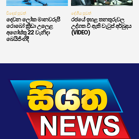
විදෙස් පුවත්
දේශීය පුවත්
දෙවන ලෝක මානවරූපී
රජයේ ඉහළ තනතුරුවල
රොබෝ ක්‍රීඩා උලෙළ
උද්ගත වී ඇති වැටුප් අර්බුදය
අගෝස්තු 22 වැනිදා
(VIDEO)
බෙයිජිංහිදී