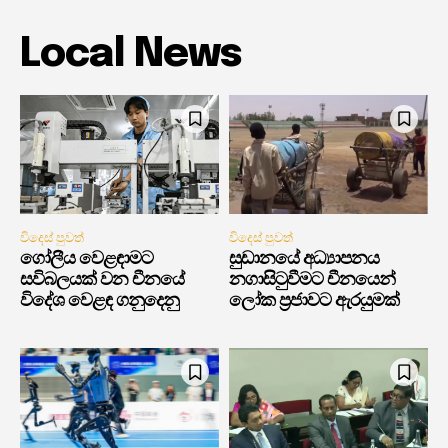
Local News
විදෙස් පුවත්
විදෙස් පුවත්
ගෝලීය වෙළඳාමට
සුඩානයේ අධ්‍යාපනය
සවිබලයක් වන චීනයේ
නගාසිටුවීමට චීනයෙන්
විදේශ වෙළඳ ගනුදෙනු
ලෝක ප්‍රජාවට ඇරයුමක්