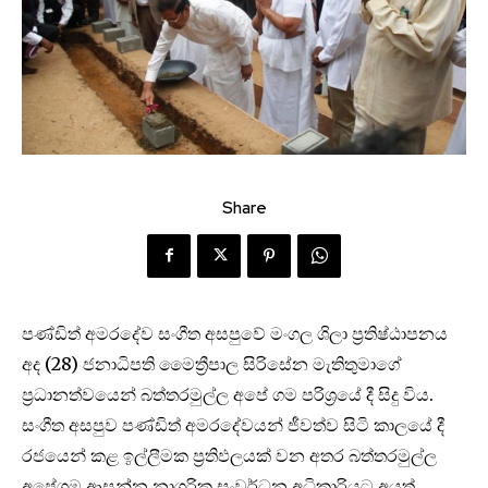
Share
පණ්ඩිත් අමරදේව සංගීත අසපුවේ මංගල ශිලා ප්‍රතිෂ්ඨාපනය
අද (28) ජනාධිපති මෛත්‍රීපාල සිරිසේන මැතිතුමාගේ
ප්‍රධානත්වයෙන් බත්තරමුල්ල අපේ ගම පරිශ්‍රයේ දී සිදු විය.
සංගීත අසපුව පණ්ඩිත් අමරදේවයන් ජීවත්ව සිටි කාලයේ දී
රජයෙන් කළ ඉල්ලීමක ප්‍රතිඵලයක් වන අතර බත්තරමුල්ල
අපේගම ආසන්න නාගරික සංවර්ධන අධිකාරියට අයත්