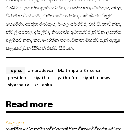
රණවක, ලසන්ත අලගියවන්න, ගයන්ත කරුණාතිලක, අකිල
විරාජ් කාරියවසම්, රාජිත සේනාරත්න, ගාමිණි ජයවික්‍රම
පෙරේරා, අර්ජුන රණතුංග, මංගල සමරවීර, එස්.බී. නාවින්න,
නිමල් සිරිපාල ද සිල්වා, නියෝජ්‍ය අමාත්‍යවරුන් වන ලසන්ත
අලගියවන්න, කරුණාරත්න පරණවිතාන මහත්වරුන් ඇතුළ
කලාකරුවන් පිරිසක් එක්ව සිටියහ.
amaradewa
Maithripala Sirisena
Topics
president
siyatha
siyatha fm
siyatha news
siyatha tv
sri lanka
Read more
විදෙස් පුවත්
ගෝලීය වෙළඳාමට සවිබලයක් වන චීනයේ විදේශ වෙළඳ