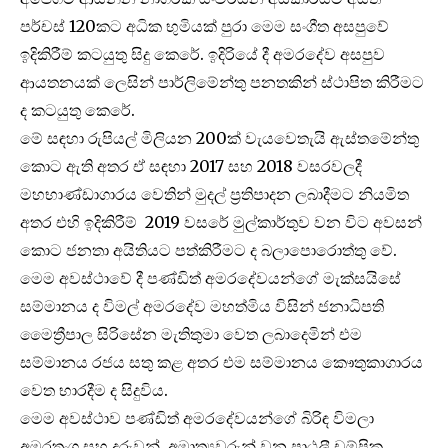
පර්චස් 120කට අධික භුමියක් පුරා මෙම සංගීත අසපුවේ
ඉදිකිරීම් කටයුතු සිදු කෙරේ. ඉදිරියේ දී අමරදේව අසපුව
ආයතනයක් ලෙසින් පාර්ලිමේන්තු පනතකින් ස්ථාපිත කිරීමට
ද කටයුතු කෙරේ.
මේ සඳහා රුපියල් මිලියන 200ක් වැයවෙතැයි ඇස්තමේන්තු
කොට ඇති අතර ඒ සඳහා 2017 සහ 2018 වසරවලදී
මහභාණ්ඩාගාරය වෙතින් මුදල් ප්‍රතිපාදන ලබාදීමට නියමිත
අතර එහි ඉදිකිරීම් 2019 වසරේ මුල්කාර්තුව වන විට අවසන්
කොට ජනතා අයිතියට පත්කිරීමට ද බලාපොරොත්තු වේ.
මෙම අවස්ථාවේ දී පණ්ඩිත් අමරදේවයන්ගේ මැක්සයිසේ
සම්මානය ද විමල් අමරදේව මහත්මිය විසින් ජනාධිපති
මෛත්‍රීපාල සිරිසේන මැතිතුමා වෙත ලබාදෙමින් එම
සම්මානය රජය සතු කළ අතර එම සම්මානය කෞතුකාගාරය
වෙත භාරදීම ද සිදුවිය.
මෙම අවස්ථාව පණ්ඩිත් අමරදේවයන්ගේ බිරිඳ විමලා
අමරතුංග සහ දරුවන්, අමාත්‍යවරුන් වන පාඨලී චම්පික