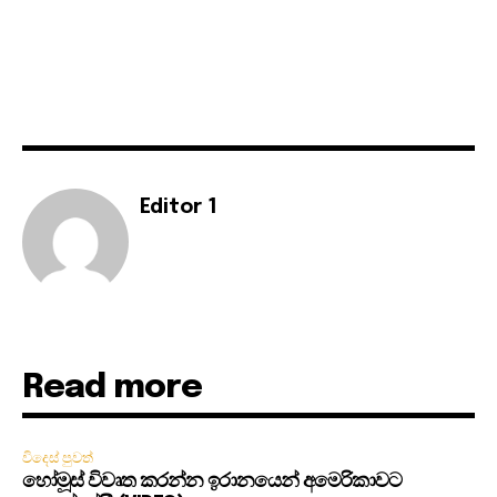
Editor 1
Read more
විදෙස් පුවත්
හෝමූස් විවෘත කරන්න ඉරානයෙන් අමෙරිකාවට