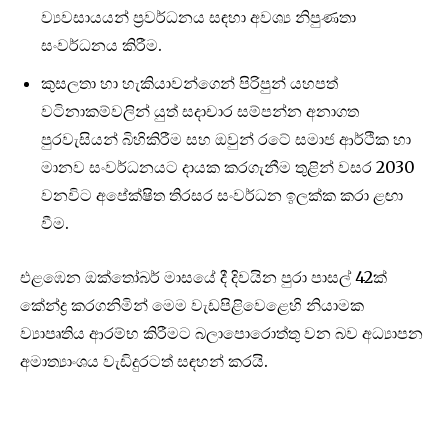
ව්‍යවසායයන් ප්‍රවර්ධනය සඳහා අවශ්‍ය නිපුණතා
සංවර්ධනය කිරීම.
කුසලතා හා හැකියාවන්ගෙන් පිරිපුන් යහපත්
වටිනාකම්වලින් යුත් සදාචාර සම්පන්න අනාගත
පුරවැසියන් බිහිකිරීම සහ ඔවුන් රටේ සමාජ ආර්ථික හා
මානව සංවර්ධනයට දායක කරගැනීම තුළින් වසර 2030
වනවිට අපේක්ෂිත තිරසර සංවර්ධන ඉලක්ක කරා ළඟා
වීම.
එළඹෙන ඔක්තෝබර් මාසයේ දී දිවයින පුරා පාසල් 42ක්
කේන්ද්‍ර කරගනිමින් මෙම වැඩපිළිවෙළෙහි නියාමක
ව්‍යාපෘතිය ආරම්භ කිරීමට බලාපොරොත්තු වන බව අධ්‍යාපන
අමාත්‍යාංශය වැඩිදුරටත් සඳහන් කරයි.