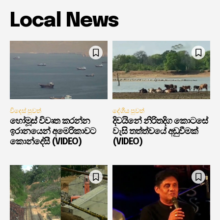
Local News
විදෙස් පුවත්
දේශීය පුවත්
හෝමූස් විවෘත කරන්න
දිවයිනේ නිරිතදිග කොටසේ
ඉරානයෙන් අමෙරිකාවට
වැසි තත්ත්වයේ අඩුවීමක්
කොන්දේසී (VIDEO)
(VIDEO)