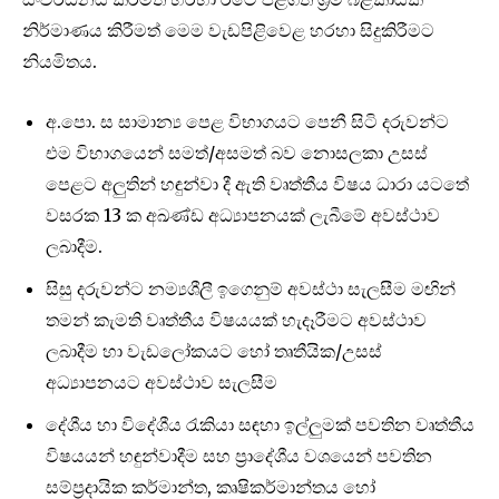
නිර්මාණය කිරීමත් මෙම වැඩපිළිවෙළ හරහා සිදුකිරීමට
නියමිතය.
අ.පො. ස සාමාන්‍ය පෙළ විභාගයට පෙනී සිටි දරුවන්ට
එම විභාගයෙන් සමත්/අසමත් බව නොසලකා ‍උසස්
පෙළට අලුතින් හඳුන්වා දී ඇති වෘත්තීය විෂය ධාරා යටතේ
වසරක 13 ක අඛණ්ඩ අධ්‍යාපනයක් ලැබීමේ අවස්ථාව
ලබාදීම.
සිසු දරුවන්ට නම්‍යශීලී ඉගෙනුම් අවස්ථා සැලසීම මඟින්
තමන් කැමති වෘත්තීය විෂයයක් හැදෑරීමට අවස්ථාව
ලබාදීම හා වැඩලෝකයට හෝ තෘතීයික/උසස්
අධ්‍යාපනයට අවස්ථාව සැලසීම
දේශීය හා විදේශීය රැකියා සඳහා ඉල්ලුමක් පවතින වෘත්තීය
විෂයයන් හඳුන්වාදීම සහ ප්‍රාදේශීය වශයෙන් පවතින
සම්ප්‍රදායික කර්මාන්ත, කෘෂිකර්මාන්තය හෝ