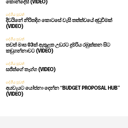
කොන්දේසී (VIDEO)
දේශීය පුවත්
දිවයිනේ නිරිතදිග කොටසේ වැසි තත්ත්වයේ අඩුවීමක්
(VIDEO)
දේශීය පුවත්
තවත් මාස 03ක් ඇතුළත උඩරට දුම්රිය රඹුක්කන සිට
කඩුගන්නාවට (VIDEO)
දේශීය පුවත්
සජිත්ගේ තෑග්ග (VIDEO)
දේශීය පුවත්
අයවැයට යෝජනා දෙන්න “BUDGET PROPOSAL HUB”
(VIDEO)