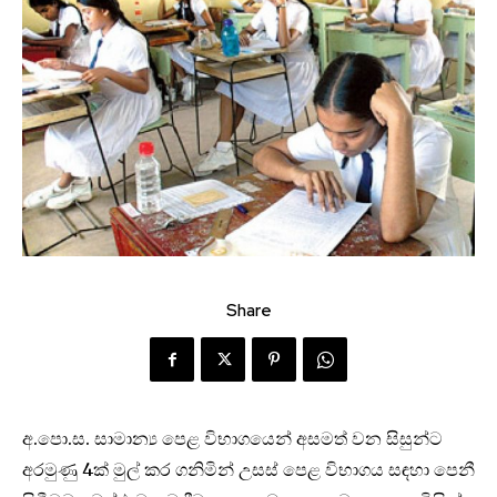
Share
අ.පො.ස. සාමාන්‍ය පෙළ විභාගයෙන් අසමත් වන සිසුන්ට
අරමුණු 4ක් මුල් කර ගනිමින් උසස් පෙළ විභාගය සඳහා පෙනී