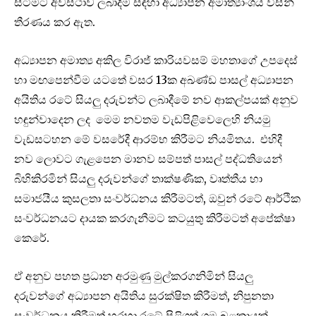
සිටීමට අවස්ථාව ලබාදීම සඳහා අධ්‍යාපන අමාත්‍යාංශය විසින්
තීරණය කර ඇත.
අධ්‍යාපන අමාත්‍ය අකිල විරාජ් කාරියවසම් මහතාගේ උපදෙස්
හා මඟපෙන්වීම යටතේ වසර 13ක අඛණ්ඩ පාසල් අධ්‍යාපන
අයිතිය රටේ සියලු දරුවන්ට ලබාදීමේ නව ආකල්පයක් අනුව
හඳුන්වාදෙන ලද මෙම නවතම වැඩපිළිවෙලෙහි නියමු
වැඩසටහන මේ වසරේදී ආරම්භ කිරීමට නියමිතය. එහිදී
නව ලොවට ගැළපෙන මානව සම්පත් පාසල් පද්ධතියෙන්
බිහිකිරමින් සියලු දරුවන්ගේ තාක්ෂණික, වෘත්තීය හා
සමාජයීය කුසලතා සංවර්ධනය කිරීමටත්, ඔවුන් රටේ ආර්ථික
සංවර්ධනයට දායක කරගැනීමට කටයුතු කිරීමටත් අපේක්ෂා
කෙරේ.
ඒ අනුව පහත ප්‍රධාන අරමුණු මුල්කරගනිමින් සියලු
දරුවන්ගේ අධ්‍යාපන අයිතිය සුරක්ෂිත කිරීමත්, නිපුනතා
සංවර්ධනය කිරීමත් හරහා රටේ පිළිගත් ශ්‍රම බළකායක්