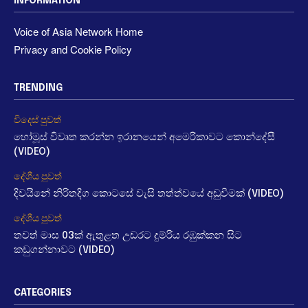
INFORMATION
Voice of Asia Network Home
Privacy and Cookie Policy
TRENDING
විදෙස් පුවත්
හෝමූස් විවෘත කරන්න ඉරානයෙන් අමෙරිකාවට කොන්දේසී
(VIDEO)
දේශීය පුවත්
දිවයිනේ නිරිතදිග කොටසේ වැසි තත්ත්වයේ අඩුවීමක් (VIDEO)
දේශීය පුවත්
තවත් මාස 03ක් ඇතුළත උඩරට දුම්රිය රඹුක්කන සිට
කඩුගන්නාවට (VIDEO)
CATEGORIES