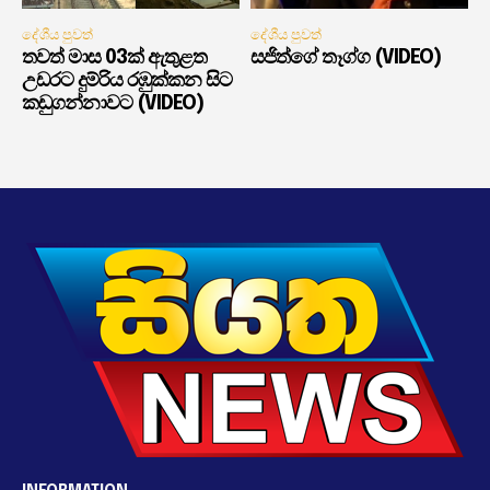
දේශීය පුවත්
දේශීය පුවත්
තවත් මාස 03ක් ඇතුළත
සජිත්ගේ තෑග්ග (VIDEO)
උඩරට දුම්රිය රඹුක්කන සිට
කඩුගන්නාවට (VIDEO)