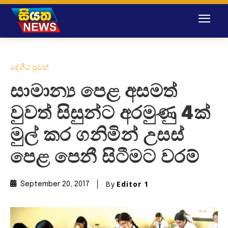
දේශීය පුවත්
සාමාන්‍ය පෙළ අසමත්
වුවත් සිසුන්ට අරමුණු 4ක්
මුල් කර ගනිමින් උසස්
පෙළ පෙනී සිටීමට වරම්
By
Editor 1
September 20, 2017