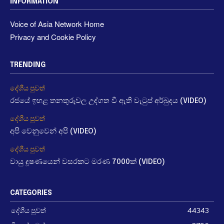
INFORMATION
Voice of Asia Network Home
Privacy and Cookie Policy
TRENDING
දේශීය පුවත්
රජයේ ඉහළ තනතුරුවල උද්ගත වී ඇති වැටුප් අර්බුදය (VIDEO)
දේශීය පුවත්
අපි වෙනුවෙන් අපි (VIDEO)
දේශීය පුවත්
වායු දූෂණයෙන් වසරකට මරණ 7000ක් (VIDEO)
CATEGORIES
දේශීය පුවත්
44343