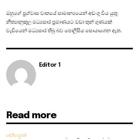
ඔහුගේ ප්‍රශ්වාස වාතයේ සාමාන්‍යයෙන් අඩංගු විය යුතු
නීත්‍යානුකූල මධ්‍යසාර ප්‍රමාණයට වඩා තුන් ගුණයක්
වැඩියෙන් මධ්‍යසාර තිබු බව පොලීසිය සොයාගෙන ඇත.
Editor 1
Read more
දේශීය පුවත්