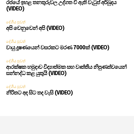
රජයේ ඉහළ තනතුරුවල උද්ගත වී ඇති වැටුප් අර්බුදය
(VIDEO)
දේශීය පුවත්
අපි වෙනුවෙන් අපි (VIDEO)
දේශීය පුවත්
වායු දූෂණයෙන් වසරකට මරණ 7000ක් (VIDEO)
දේශීය පුවත්
ආරක්ෂක හමුදාව විද්‍යාත්මක සහ වෘත්තීය නිපුණත්වයෙන්
සන්නද්ධ කළ යුතුයි (VIDEO)
දේශීය පුවත්
නිරිතට අද සිට තද වැසි (VIDEO)