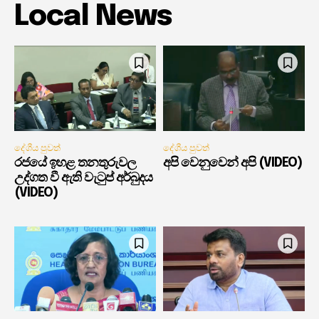
Local News
දේශීය පුවත්
දේශීය පුවත්
රජයේ ඉහළ තනතුරුවල
අපි වෙනුවෙන් අපි (VIDEO)
උද්ගත වී ඇති වැටුප් අර්බුදය
(VIDEO)