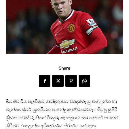
Share
බීමත්ව රිය පැදවීමේ චෝදනාවට වරදකරු වු එංගලන්ත හා
මැන්චෙස්ටර් යුනයිටඩ් පාපන්දු කණ්ඩායම්වල හිටපු සුපිරි
ක්‍රීඩක වේන් රූනිගේ රියදුරු බලපත්‍රය වසර දෙකක් තහනම්
කිරීමට එංගලන්ත අධිකරණය තීරණය කර ඇත.