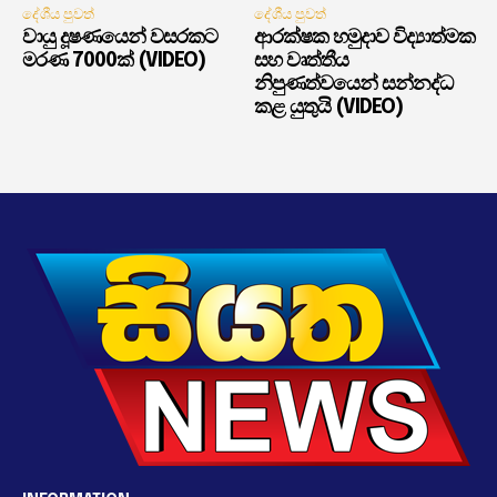
දේශීය පුවත්
දේශීය පුවත්
වායු දූෂණයෙන් වසරකට
ආරක්ෂක හමුදාව විද්‍යාත්මක
මරණ 7000ක් (VIDEO)
සහ වෘත්තීය
නිපුණත්වයෙන් සන්නද්ධ
කළ යුතුයි (VIDEO)