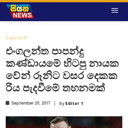
විදෙස් පුවත්
එංගලන්ත පාපන්දු
කණ්ඩායමේ හිටපු නායක
වේන් රූනිට වසර දෙකක
රිය පැදවීමේ තහනමක්
By
Editor 1
September 20, 2017