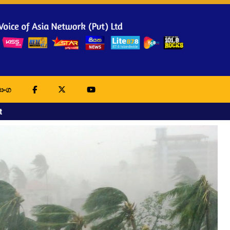
ාංග
t