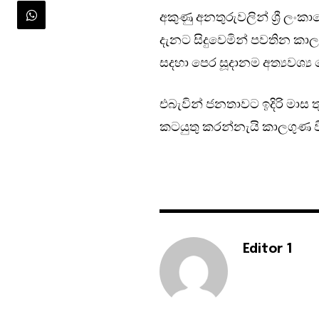
අකුණු අනතුරුවලින් ශ්‍රී ලං
දැනට සිදුවෙමින් පවතින කාල
සදහා පෙර සූදානම අත්‍යවශ්‍ය 
එබැවින් ජනතාවට ඉදිරි මාස තු
කටයුතු කරන්නැයි කාලගුණ විද්
Editor 1