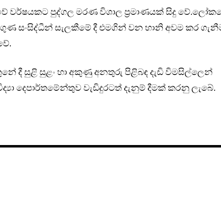
කාවේ වර්ෂයකට පුද්ගල මරණ විශාල ප්‍රමාණයක් සිදු වේ.ලෝක
ගුණ සංසිද්ධීන් සැලකීමේ දී එමගින් වන හානි අවම කර ගැනී
වේ.
නේ දී සුළි සුළං හා අකුණු අනතුරු පිළිබඳ දැඩි විමසිල්ලෙන්
‍යා දෙපාර්තමේන්තුව වැඩිදුරටත් දැනුම් දීමක් කරනු ලැබේ.