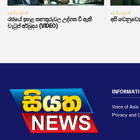
දේශීය පුවත්
දේශීය පුවත්
රජයේ ඉහළ තනතුරුවල උද්ගත වී ඇති
අපි වෙනුවෙන
වැටුප් අර්බුදය (VIDEO)
INFORMAT
Voice of Asi
Privacy and C