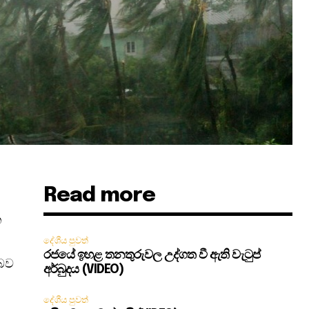
Read more
න
දේශීය පුවත්
රජයේ ඉහළ තනතුරුවල උද්ගත වී ඇති වැටුප්
 බව
අර්බුදය (VIDEO)
දේශීය පුවත්