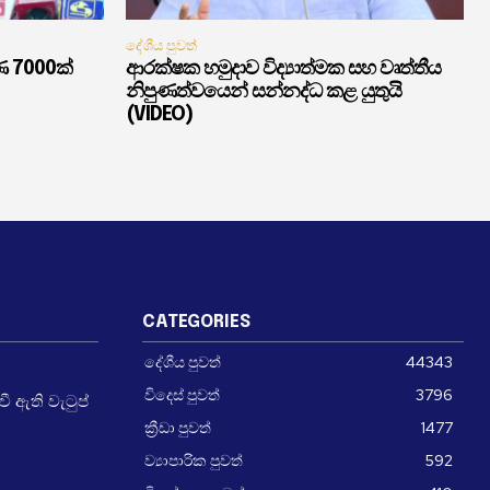
දේශීය පුවත්
ණ 7000ක්
ආරක්ෂක හමුදාව විද්‍යාත්මක සහ වෘත්තීය
නිපුණත්වයෙන් සන්නද්ධ කළ යුතුයි
(VIDEO)
CATEGORIES
දේශීය පුවත්
44343
විදෙස් පුවත්
3796
 ඇති වැටුප්
ක්‍රීඩා පුවත්
1477
ව්‍යාපාරික පුවත්
592