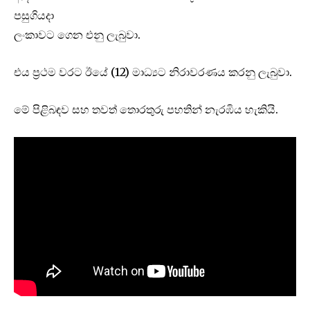
පසුගියදා
ලංකාවට ගෙන එනු ලැබුවා.
එය ප්‍රථම වරට ඊයේ (12) මාධ්‍යට නිරාවරණය කරනු ලැබුවා.
මේ පිළිබඳව සහ තවත් තොරතුරු පහතින් නැරඹිය හැකියි.