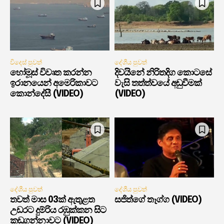
විදෙස් පුවත්
දේශීය පුවත්
හෝමූස් විවෘත කරන්න
දිවයිනේ නිරිතදිග කොටසේ
ඉරානයෙන් අමෙරිකාවට
වැසි තත්ත්වයේ අඩුවීමක්
කොන්දේසී (VIDEO)
(VIDEO)
දේශීය පුවත්
දේශීය පුවත්
තවත් මාස 03ක් ඇතුළත
සජිත්ගේ තෑග්ග (VIDEO)
උඩරට දුම්රිය රඹුක්කන සිට
කඩුගන්නාවට (VIDEO)