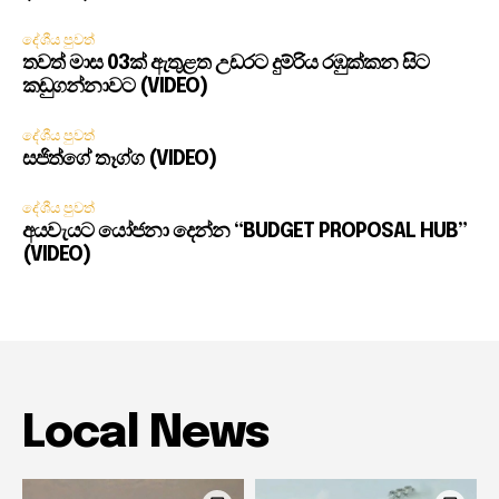
දේශීය පුවත්
තවත් මාස 03ක් ඇතුළත උඩරට දුම්රිය රඹුක්කන සිට
කඩුගන්නාවට (VIDEO)
දේශීය පුවත්
සජිත්ගේ තෑග්ග (VIDEO)
දේශීය පුවත්
අයවැයට යෝජනා දෙන්න “BUDGET PROPOSAL HUB”
(VIDEO)
Local News