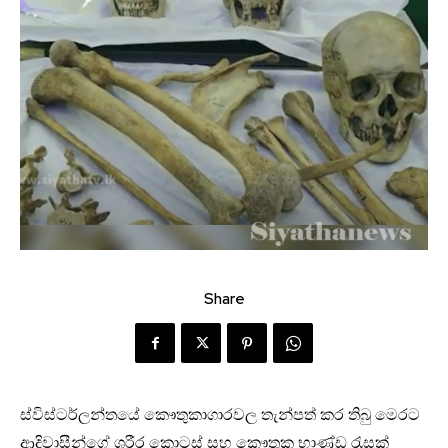
Share
ස්විස්ටර්ලන්තයේ කෞතුකාගාරවල තැන්පත් කර තිබු මෙරට
ආදිවාසීන්ගේ ශරීර කොටස් සහ කෞතුක භාණ්ඩ රැසක්