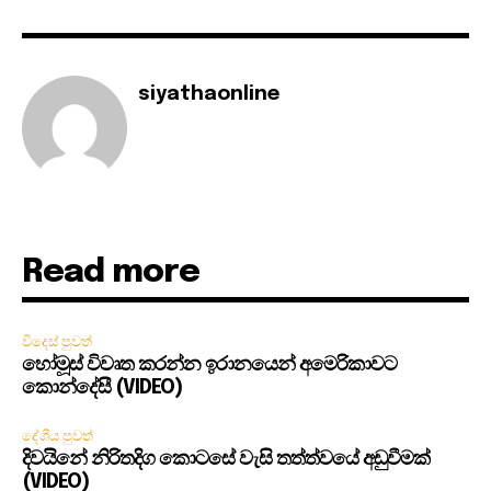
siyathaonline
Read more
විදෙස් පුවත්
හෝමූස් විවෘත කරන්න ඉරානයෙන් අමෙරිකාවට
කොන්දේසී (VIDEO)
දේශීය පුවත්
දිවයිනේ නිරිතදිග කොටසේ වැසි තත්ත්වයේ අඩුවීමක්
(VIDEO)