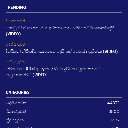
TRENDING
විදෙස් පුවත්
හෝමූස් විවෘත කරන්න ඉරානයෙන් අමෙරිකාවට කොන්දේසී
(VIDEO)
දේශීය පුවත්
දිවයිනේ නිරිතදිග කොටසේ වැසි තත්ත්වයේ අඩුවීමක් (VIDEO)
දේශීය පුවත්
තවත් මාස 03ක් ඇතුළත උඩරට දුම්රිය රඹුක්කන සිට
කඩුගන්නාවට (VIDEO)
CATEGORIES
දේශීය පුවත්
44353
විදෙස් පුවත්
3800
ක්‍රීඩා පුවත්
1477