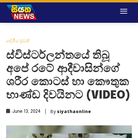
දේශීය පුවත්
ස්විස්ටර්ලන්තයේ තිබූ
අපේ රටේ ආදීවාසින්ගේ
ශරීර කොටස් හා කෞතුක
භාණ්ඩ දිවයිනට (VIDEO)
By
siyathaonline
June 13, 2024