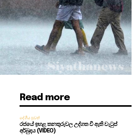
Read more
දේශීය පුවත්
රජයේ ඉහළ තනතුරුවල උද්ගත වී ඇති වැටුප්
අර්බුදය (VIDEO)