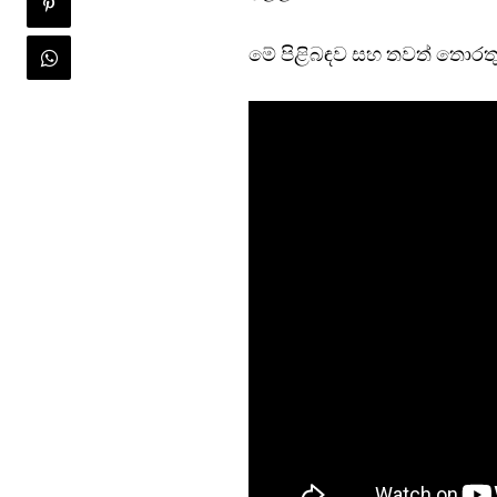
මේ පිළිබඳව සහ තවත් තොරතුර