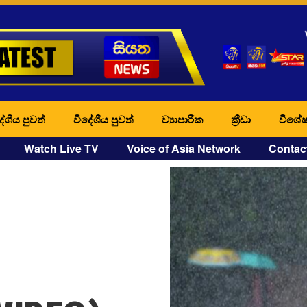
ේශීය පුවත්
විදේශීය පුවත්
ව්‍යාපාරික
ක්‍රීඩා
විශේෂ
Watch Live TV
Voice of Asia Network
Contac