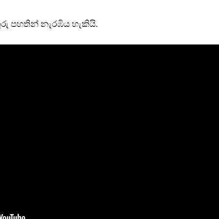
ු පහතින් නැරඹිය හැකියි.