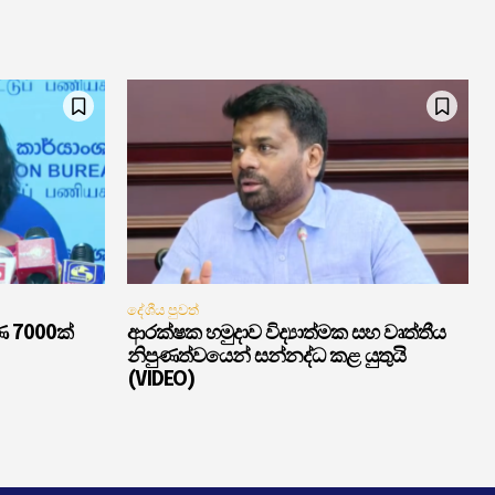
දේශීය පුවත්
ණ 7000ක්
ආරක්ෂක හමුදාව විද්‍යාත්මක සහ වෘත්තීය
නිපුණත්වයෙන් සන්නද්ධ කළ යුතුයි
(VIDEO)