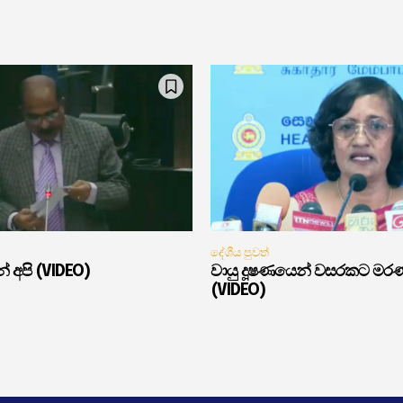
දේශීය පුවත්
් අපි (VIDEO)
වායු දූෂණයෙන් වසරකට මර
(VIDEO)