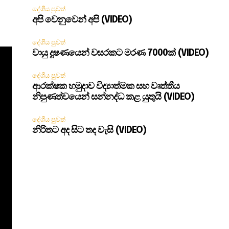
දේශීය පුවත්
අපි වෙනුවෙන් අපි (VIDEO)
දේශීය පුවත්
වායු දූෂණයෙන් වසරකට මරණ 7000ක් (VIDEO)
දේශීය පුවත්
ආරක්ෂක හමුදාව විද්‍යාත්මක සහ වෘත්තීය
නිපුණත්වයෙන් සන්නද්ධ කළ යුතුයි (VIDEO)
දේශීය පුවත්
නිරිතට අද සිට තද වැසි (VIDEO)