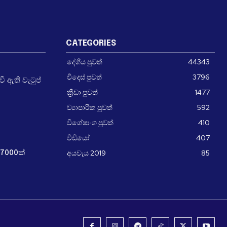
CATEGORIES
දේශීය පුවත්
44343
විදෙස් පුවත්
3796
 ඇති වැටුප්
ක්‍රීඩා පුවත්
1477
ව්‍යාපාරික පුවත්
592
විශේෂාංග පුවත්
410
වීඩීයෝ
407
අයවැය 2019
85
7000ක්