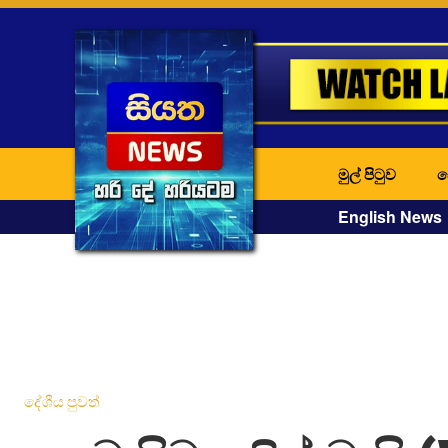
මුල් පිටුව
ද
English News
දේශීය පුවත්