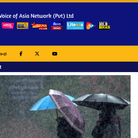
ාංග
t