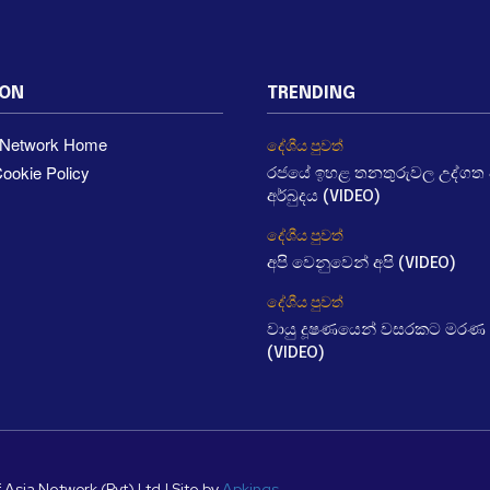
ION
TRENDING
a Network Home
දේශීය පුවත්
ookie Policy
රජයේ ඉහළ තනතුරුවල උද්ගත වී
අර්බුදය (VIDEO)
දේශීය පුවත්
අපි වෙනුවෙන් අපි (VIDEO)
දේශීය පුවත්
වායු දූෂණයෙන් වසරකට මරණ 
(VIDEO)
 Asia Network (Pvt) Ltd | Site by
Apkings