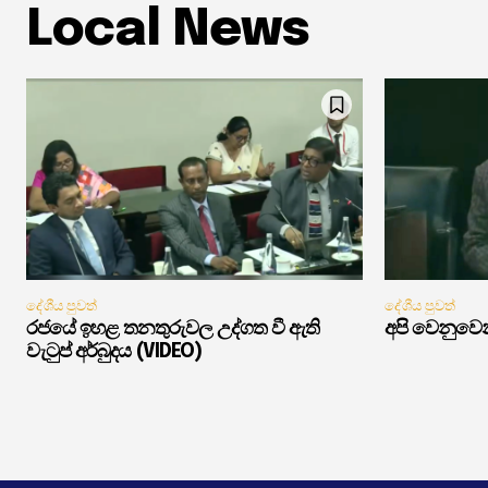
Local News
දේශීය පුවත්
දේශීය පුවත්
රජයේ ඉහළ තනතුරුවල උද්ගත වී ඇති
අපි වෙනුවෙන
වැටුප් අර්බුදය (VIDEO)