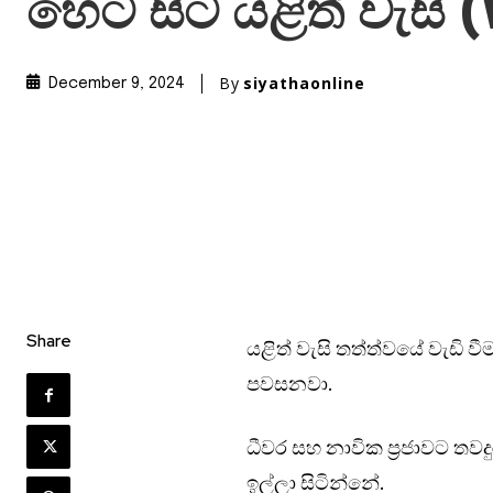
හෙට සිට යළිත් වැසි 
By
siyathaonline
December 9, 2024
Share
යළිත් වැසි තත්ත්වයේ වැඩි ව
පවසනවා.
ධීවර සහ නාවික ප්‍රජාවට ත
ඉල්ලා සිටින්නේ.