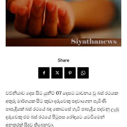
Share
වව්නියාව දෙස සිට යුනිට් 07 දෙසට ධාවනය වූ බස් රථයක
අතුරු මාර්ගයක සිට කුඩා දරුවෙකු පදවාගෙන පැමිණි
පාපැදියක් බස් රථයේ බඳ කොටසේ ගැටී පාපැදිය පදවනු ලැබූ
දරුවෙකු එම බස් රථයේ පිටුපස රෝදයට යටවීමෙන්
අනතුරක් සිදුව තිබෙනවා.