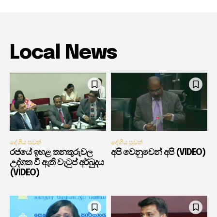
Local News
දේශීය පුවත්
දේශීය පුවත්
රජයේ ඉහළ තනතුරුවල
අපි වෙනුවෙන් අපි (VIDEO)
උද්ගත වී ඇති වැටුප් අර්බුදය
(VIDEO)