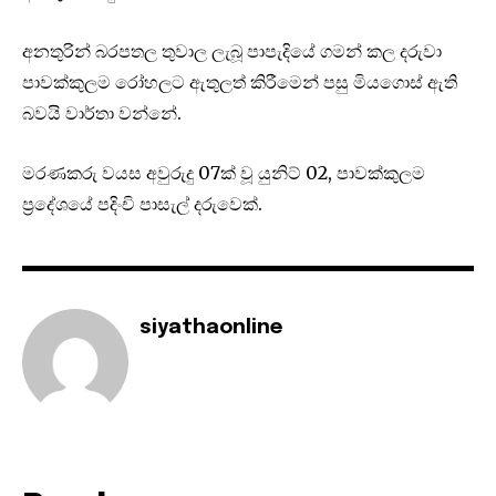
අනතුරින් බරපතල තුවාල ලැබූ පාපැදියේ ගමන් කල දරුවා
පාවක්කුලම රෝහලට ඇතුලත් කිරීමෙන් පසු මියගොස් ඇති
බවයි වාර්තා වන්නේ.
මරණකරු වයස අවුරුදු 07ක් වූ යුනිට් 02, පාවක්කුලම
ප්‍රදේශයේ පදිංචි පාසැල් දරුවෙක්.
siyathaonline