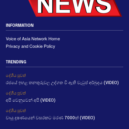
INFORMATION
Voice of Asia Network Home
Privacy and Cookie Policy
TRENDING
දේශීය පුවත්
රජයේ ඉහළ තනතුරුවල උද්ගත වී ඇති වැටුප් අර්බුදය (VIDEO)
දේශීය පුවත්
අපි වෙනුවෙන් අපි (VIDEO)
දේශීය පුවත්
වායු දූෂණයෙන් වසරකට මරණ 7000ක් (VIDEO)