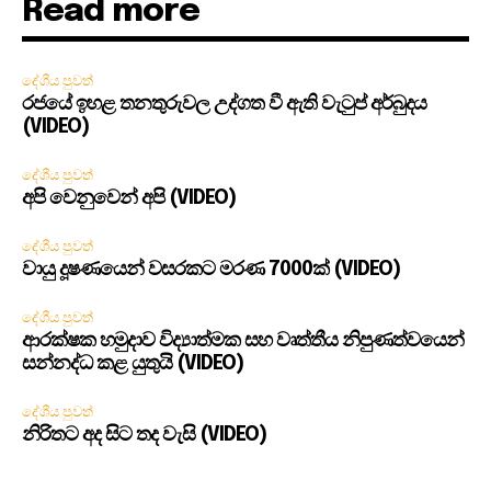
Read more
දේශීය පුවත්
රජයේ ඉහළ තනතුරුවල උද්ගත වී ඇති වැටුප් අර්බුදය
(VIDEO)
දේශීය පුවත්
අපි වෙනුවෙන් අපි (VIDEO)
දේශීය පුවත්
වායු දූෂණයෙන් වසරකට මරණ 7000ක් (VIDEO)
දේශීය පුවත්
ආරක්ෂක හමුදාව විද්‍යාත්මක සහ වෘත්තීය නිපුණත්වයෙන්
සන්නද්ධ කළ යුතුයි (VIDEO)
දේශීය පුවත්
නිරිතට අද සිට තද වැසි (VIDEO)