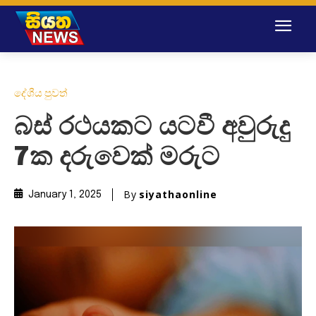
දේශීය පුවත්
බස් රථයකට යටවී අවුරුදු
7ක දරුවෙක් මරුට
By
siyathaonline
January 1, 2025