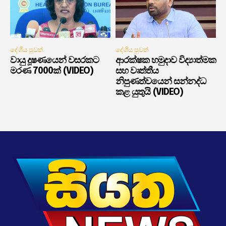
දේශීය පුවත්
දේශීය පුවත්
වායු දූෂණයෙන් වසරකට
ආරක්ෂක හමුදාව විද්‍යාත්මක
මරණ 7000ක් (VIDEO)
සහ වෘත්තීය
නිපුණත්වයෙන් සන්නද්ධ
කළ යුතුයි (VIDEO)