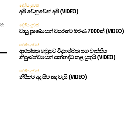
දේශීය පුවත්
අපි වෙනුවෙන් අපි (VIDEO)
ෙත
දේශීය පුවත්
වායු දූෂණයෙන් වසරකට මරණ 7000ක් (VIDEO)
දේශීය පුවත්
ආරක්ෂක හමුදාව විද්‍යාත්මක සහ වෘත්තීය
නිපුණත්වයෙන් සන්නද්ධ කළ යුතුයි (VIDEO)
දේශීය පුවත්
නිරිතට අද සිට තද වැසි (VIDEO)