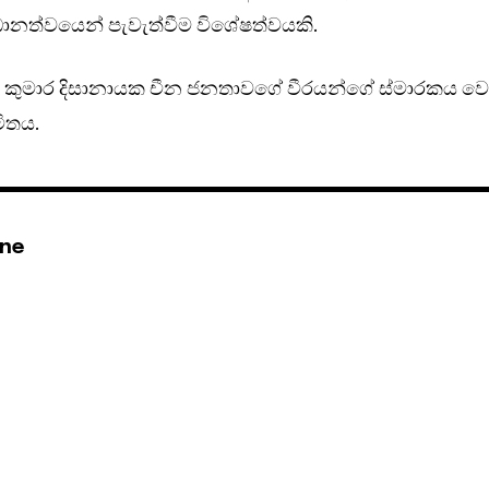
රධානත්වයෙන් පැවැත්වීම විශේෂත්වයකි.
ුර කුමාර දිසානායක චීන ජනතාවගේ වීරයන්ගේ ස්මාරකය ව
මිතය.
ine