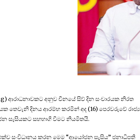
ng) ආරාධනාවකට අනුව චීනයේ සිව් දින සංචාරයක නිරත
ායක තෙවැනි දිනය ආරම්භ කරමින් අද (16) පෙරවරුවේ රාජ්‍
 සැසියකට සහභාගි වීමට නියමිතයි.
ම් එක්ව සංවිධානය කරන මෙම “ආයෝජන සැසිය” ජනාධිපති