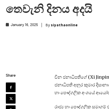
තෙවැනි දිනය අදයි
By
siyathaonline
January 16, 2025
Share
චීන ජනාධිපතිගේ (Xi Jinpi
ජනාධිපති අනුර කුමාර දිසාන
හා පෞද්ගලික අංශයේ ආයෝජන
රාජ්‍ය හා පෞද්ගලික සමාග