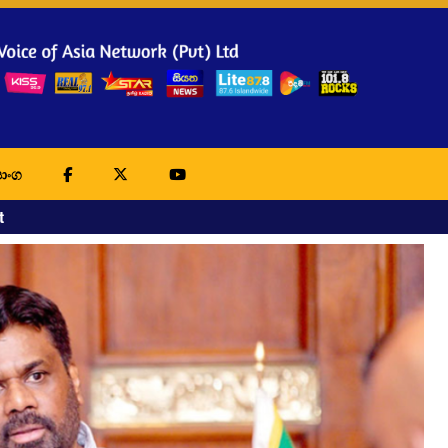
ාංග
t