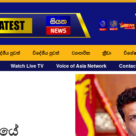
ේශීය පුවත්
විදේශීය පුවත්
ව්‍යාපාරික
ක්‍රීඩා
විශේෂ
Watch Live TV
Voice of Asia Network
Contac
රයේ