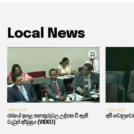
Local News
දේශීය පුවත්
දේශීය පුවත්
රජයේ ඉහළ තනතුරුවල උද්ගත වී ඇති
අපි වෙනුවෙන
වැටුප් අර්බුදය (VIDEO)