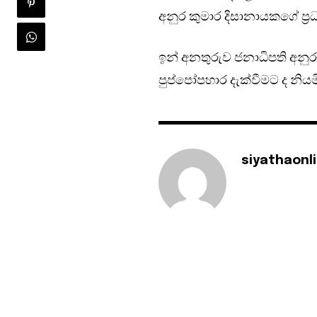
අනුර කුමාර දිසානායකගේ ප්‍
ඉන් අනතුරුව ජනාධිපති අන
පුප්පෝපහාර දැක්වීමට ද නිය
siyathaonl