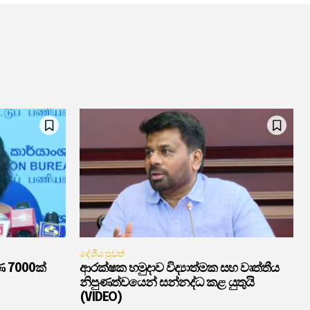
දේශීය පුවත්
ණ 7000ක්
ආරක්ෂක හමුදාව විද්‍යාත්මක සහ වෘත්තීය
නිපුණත්වයෙන් සන්නද්ධ කළ යුතුයි
(VIDEO)