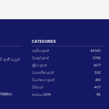
CATEGORIES
දේශීය පුවත්
44343
විදෙස් පුවත්
3796
 ඇති වැටුප්
ක්‍රීඩා පුවත්
1477
ව්‍යාපාරික පුවත්
592
විශේෂාංග පුවත්
410
වීඩීයෝ
407
අයවැය 2019
85
7000ක්