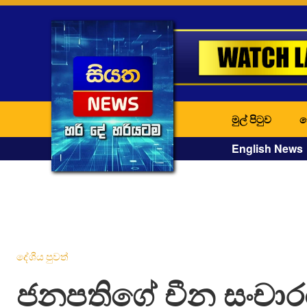
මුල් පිටුව
ද
English News
දේශීය පුවත්
ජනපතිගේ චීන සංචා