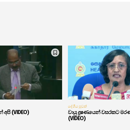
දේශීය පුවත්
් අපි (VIDEO)
වායු දූෂණයෙන් වසරකට මර
(VIDEO)