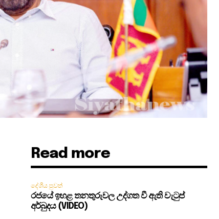
Read more
ය
දේශීය පුවත්
රජයේ ඉහළ තනතුරුවල උද්ගත වී ඇති වැටුප්
අර්බුදය (VIDEO)