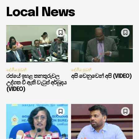
Local News
දේශීය පුවත්
දේශීය පුවත්
රජයේ ඉහළ තනතුරුවල
අපි වෙනුවෙන් අපි (VIDEO)
උද්ගත වී ඇති වැටුප් අර්බුදය
(VIDEO)