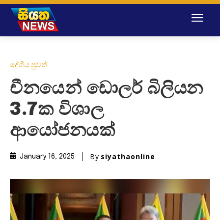
දේශීය පුවත්
චීනයෙන් ඩොලර් බිලියන
3.7ක විශාල
ආයෝජනයක්
By
siyathaonline
January 16, 2025