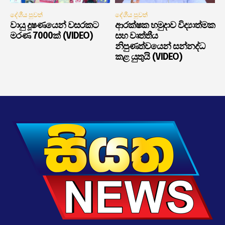
දේශීය පුවත්
දේශීය පුවත්
වායු දූෂණයෙන් වසරකට
ආරක්ෂක හමුදාව විද්‍යාත්මක
මරණ 7000ක් (VIDEO)
සහ වෘත්තීය
නිපුණත්වයෙන් සන්නද්ධ
කළ යුතුයි (VIDEO)