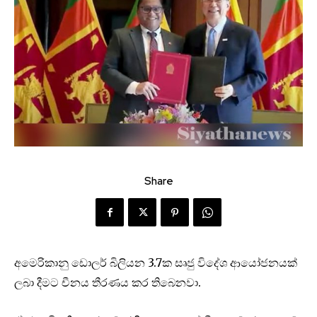
Share
අමෙරිකානු ඩොලර් බිලියන 3.7ක සෘජු විදේශ ආයෝජනයක්
ලබා දීමට චීනය තීරණය කර තිබෙනවා.