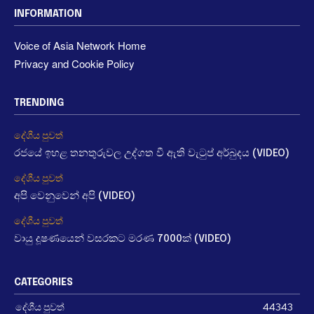
INFORMATION
Voice of Asia Network Home
Privacy and Cookie Policy
TRENDING
දේශීය පුවත්
රජයේ ඉහළ තනතුරුවල උද්ගත වී ඇති වැටුප් අර්බුදය (VIDEO)
දේශීය පුවත්
අපි වෙනුවෙන් අපි (VIDEO)
දේශීය පුවත්
වායු දූෂණයෙන් වසරකට මරණ 7000ක් (VIDEO)
CATEGORIES
දේශීය පුවත්
44343