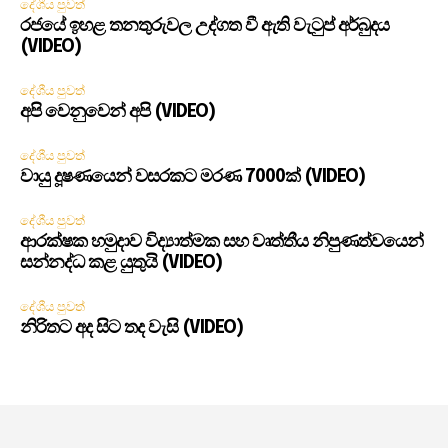
දේශීය පුවත්
රජයේ ඉහළ තනතුරුවල උද්ගත වී ඇති වැටුප් අර්බුදය
(VIDEO)
දේශීය පුවත්
අපි වෙනුවෙන් අපි (VIDEO)
දේශීය පුවත්
වායු දූෂණයෙන් වසරකට මරණ 7000ක් (VIDEO)
දේශීය පුවත්
ආරක්ෂක හමුදාව විද්‍යාත්මක සහ වෘත්තීය නිපුණත්වයෙන්
සන්නද්ධ කළ යුතුයි (VIDEO)
දේශීය පුවත්
නිරිතට අද සිට තද වැසි (VIDEO)