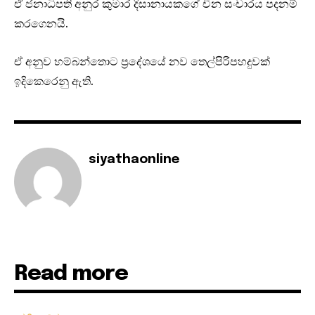
ඒ ජනාධිපති අනුර කුමාර දිසානායකගේ චීන සංචාරය පදනම්
කරගෙනයි.
ඒ අනුව හම්බන්තොට ප්‍රදේශයේ නව තෙල්පිරිපහදුවක්
ඉදිකෙරෙනු ඇති.
siyathaonline
Read more