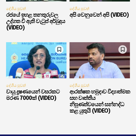
දේශීය පුවත්
දේශීය පුවත්
රජයේ ඉහළ තනතුරුවල
අපි වෙනුවෙන් අපි (VIDEO)
උද්ගත වී ඇති වැටුප් අර්බුදය
(VIDEO)
දේශීය පුවත්
දේශීය පුවත්
වායු දූෂණයෙන් වසරකට
ආරක්ෂක හමුදාව විද්‍යාත්මක
මරණ 7000ක් (VIDEO)
සහ වෘත්තීය
නිපුණත්වයෙන් සන්නද්ධ
කළ යුතුයි (VIDEO)