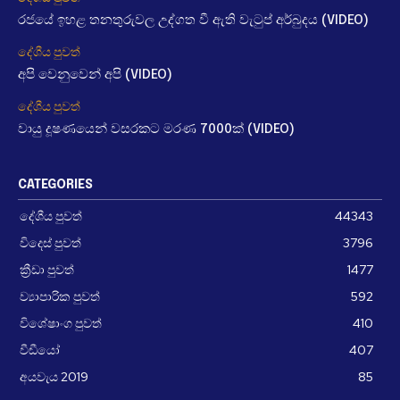
රජයේ ඉහළ තනතුරුවල උද්ගත වී ඇති වැටුප් අර්බුදය (VIDEO)
දේශීය පුවත්
අපි වෙනුවෙන් අපි (VIDEO)
දේශීය පුවත්
වායු දූෂණයෙන් වසරකට මරණ 7000ක් (VIDEO)
CATEGORIES
දේශීය පුවත්
44343
විදෙස් පුවත්
3796
ක්‍රීඩා පුවත්
1477
ව්‍යාපාරික පුවත්
592
විශේෂාංග පුවත්
410
වීඩීයෝ
407
අයවැය 2019
85