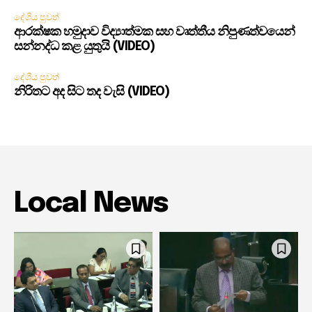
දේශීය පුවත්
ආරක්ෂක හමුදාව විද්‍යාත්මක සහ වෘත්තීය නිපුණත්වයෙන්
සන්නද්ධ කළ යුතුයි (VIDEO)
දේශීය පුවත්
නිරිතට අද සිට තද වැසි (VIDEO)
Local News