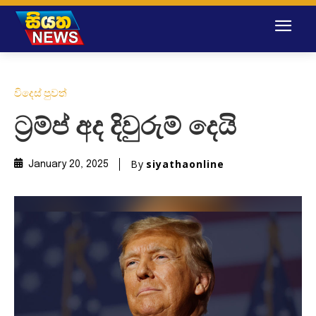
විදෙස් පුවත්
ට්‍රම්ප් අද දිවුරුම් දෙයි
By
siyathaonline
January 20, 2025