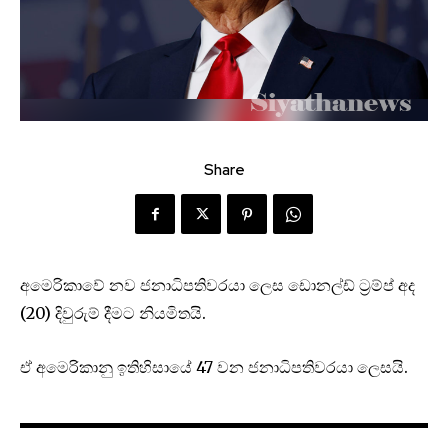
Share
අමෙරිකාවේ නව ජනාධිපතිවරයා ලෙස ඩොනල්ඩ් ට්‍රම්ප් අද
(20) දිවුරුම් දීමට නියමිතයි.
ඒ අමෙරිකානු ඉතිහිසායේ 47 වන ජනාධිපතිවරයා ලෙසයි.