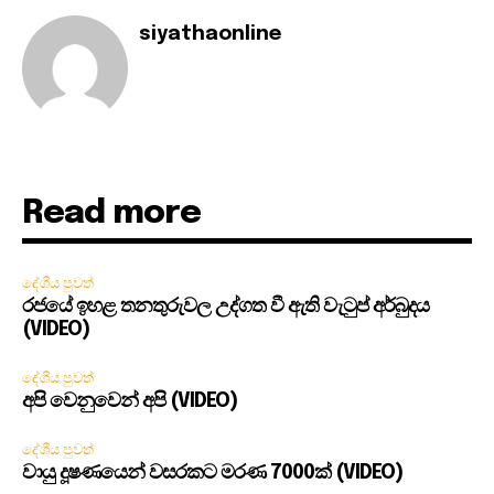
siyathaonline
Read more
දේශීය පුවත්
රජයේ ඉහළ තනතුරුවල උද්ගත වී ඇති වැටුප් අර්බුදය
(VIDEO)
දේශීය පුවත්
අපි වෙනුවෙන් අපි (VIDEO)
දේශීය පුවත්
වායු දූෂණයෙන් වසරකට මරණ 7000ක් (VIDEO)