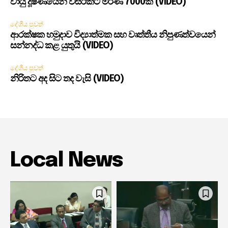
වායු දූෂණයෙන් වසරකට මරණ 7000ක් (VIDEO)
දේශීය පුවත්
ආරක්ෂක හමුදාව විද්‍යාත්මක සහ වෘත්තීය නිපුණත්වයෙන්
සන්නද්ධ කළ යුතුයි (VIDEO)
දේශීය පුවත්
නිරිතට අද සිට තද වැසි (VIDEO)
Local News