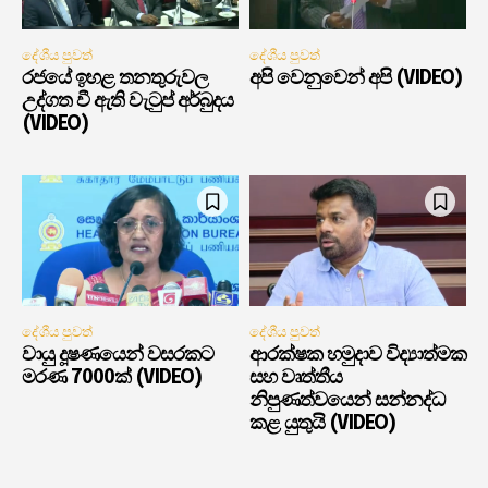
දේශීය පුවත්
දේශීය පුවත්
රජයේ ඉහළ තනතුරුවල
අපි වෙනුවෙන් අපි (VIDEO)
උද්ගත වී ඇති වැටුප් අර්බුදය
(VIDEO)
දේශීය පුවත්
දේශීය පුවත්
වායු දූෂණයෙන් වසරකට
ආරක්ෂක හමුදාව විද්‍යාත්මක
මරණ 7000ක් (VIDEO)
සහ වෘත්තීය
නිපුණත්වයෙන් සන්නද්ධ
කළ යුතුයි (VIDEO)