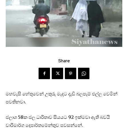
Share
මහවැසි හේතුවෙන් උතුරු මැදට දැඩි බලපෑම් එල්ල වෙමින්
පවතිනවා.
ජලාශ 58ක ජල ධාරිතාව සියයට 92 ඉක්මවා ඇති බවයි
වාරිමාර්ග දෙපාර්තමේන්තුව පවසන්නේ.