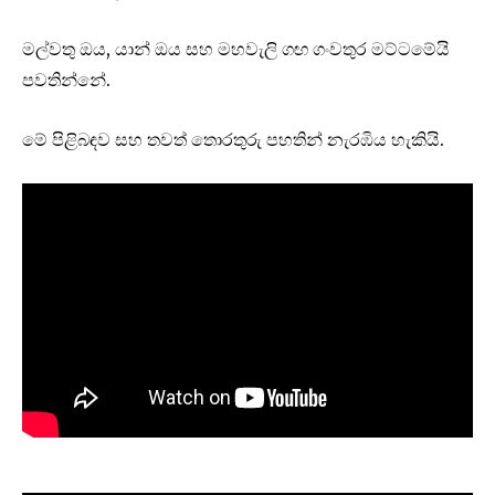
මල්වතු ඔය, යාන් ඔය සහ මහවැලි ගඟ ගංවතුර මට්ටමේයි
පවතින්නේ.
මේ පිළිබඳව සහ තවත් තොරතුරු පහතින් නැරඹිය හැකියි.