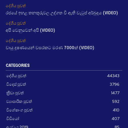
දේශීය පුවත්
රජයේ ඉහළ තනතුරුවල උද්ගත වී ඇති වැටුප් අර්බුදය (VIDEO)
දේශීය පුවත්
අපි වෙනුවෙන් අපි (VIDEO)
දේශීය පුවත්
වායු දූෂණයෙන් වසරකට මරණ 7000ක් (VIDEO)
CATEGORIES
දේශීය පුවත්
44343
විදෙස් පුවත්
3796
ක්‍රීඩා පුවත්
1477
ව්‍යාපාරික පුවත්
592
විශේෂාංග පුවත්
410
වීඩීයෝ
407
අයවැය 2019
85