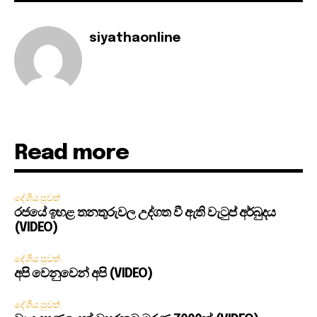
siyathaonline
Read more
දේශීය පුවත්
රජයේ ඉහළ තනතුරුවල උද්ගත වී ඇති වැටුප් අර්බුදය
(VIDEO)
දේශීය පුවත්
අපි වෙනුවෙන් අපි (VIDEO)
දේශීය පුවත්