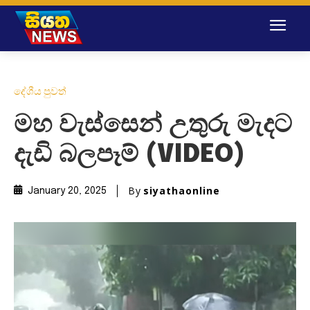
දේශීය පුවත්
මහ වැස්සෙන් උතුරු මැදට
දැඩි බලපෑම් (VIDEO)
By
siyathaonline
January 20, 2025