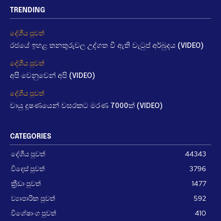
TRENDING
දේශීය පුවත්
රජයේ ඉහළ තනතුරුවල උද්ගත වී ඇති වැටුප් අර්බුදය (VIDEO)
දේශීය පුවත්
අපි වෙනුවෙන් අපි (VIDEO)
දේශීය පුවත්
වායු දූෂණයෙන් වසරකට මරණ 7000ක් (VIDEO)
CATEGORIES
දේශීය පුවත්
44343
විදෙස් පුවත්
3796
ක්‍රීඩා පුවත්
1477
ව්‍යාපාරික පුවත්
592
විශේෂාංග පුවත්
410