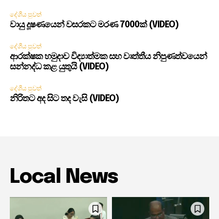
දේශීය පුවත්
වායු දූෂණයෙන් වසරකට මරණ 7000ක් (VIDEO)
දේශීය පුවත්
ආරක්ෂක හමුදාව විද්‍යාත්මක සහ වෘත්තීය නිපුණත්වයෙන්
සන්නද්ධ කළ යුතුයි (VIDEO)
දේශීය පුවත්
නිරිතට අද සිට තද වැසි (VIDEO)
Local News