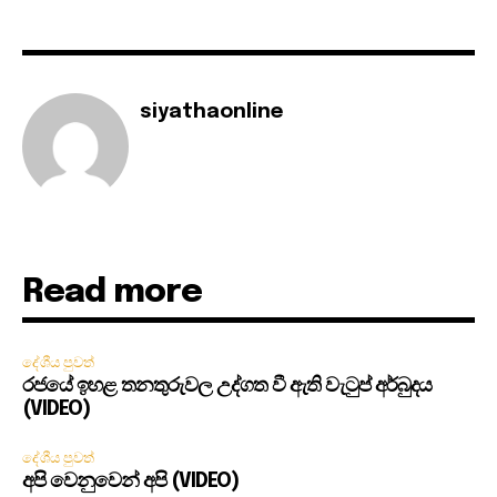
siyathaonline
Read more
දේශීය පුවත්
රජයේ ඉහළ තනතුරුවල උද්ගත වී ඇති වැටුප් අර්බුදය
(VIDEO)
දේශීය පුවත්
අපි වෙනුවෙන් අපි (VIDEO)