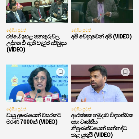
දේශීය පුවත්
දේශීය පුවත්
රජයේ ඉහළ තනතුරුවල
අපි වෙනුවෙන් අපි (VIDEO)
උද්ගත වී ඇති වැටුප් අර්බුදය
(VIDEO)
දේශීය පුවත්
දේශීය පුවත්
වායු දූෂණයෙන් වසරකට
ආරක්ෂක හමුදාව විද්‍යාත්මක
මරණ 7000ක් (VIDEO)
සහ වෘත්තීය
නිපුණත්වයෙන් සන්නද්ධ
කළ යුතුයි (VIDEO)