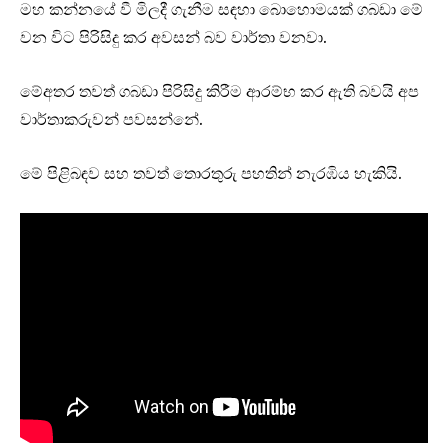
මහ කන්නයේ වී මිලදී ගැනීම සඳහා බොහොමයක් ගබඩා මේ
වන විට පිරිසිදු කර අවසන් බව වාර්තා වනවා.
මේඅතර තවත් ගබඩා පිරිසිදු කිරීම ආරම්භ කර ඇති බවයි අප
වාර්තාකරුවන් පවසන්නේ.
මේ පිළිබඳව සහ තවත් තොරතුරු පහතින් නැරඹිය හැකියි.