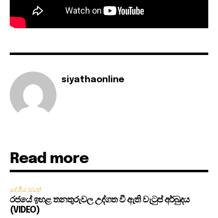
siyathaonline
Read more
දේශීය පුවත්
රජයේ ඉහළ තනතුරුවල උද්ගත වී ඇති වැටුප් අර්බුදය
(VIDEO)