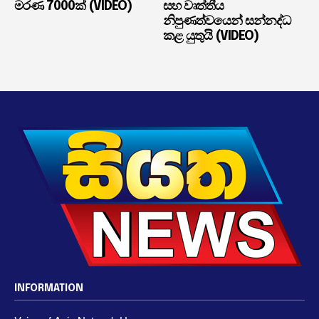
මරණ 7000ක් (VIDEO)
සහ වෘත්තීය
නිපුණත්වයෙන් සන්නද්ධ
කළ යුතුයි (VIDEO)
INFORMATION