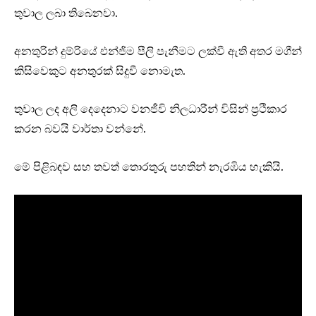
තුවාල ලබා තිබෙනවා.
අනතුරින් දුම්රියේ එන්ජිම පීලි පැනීමට ලක්වී ඇති අතර මගීන්
කිසිවෙකුට අනතුරක් සිදුවී නොමැත.
තුවාල ලද අලි දෙදෙනාට වනජීවි නිලධාරීන් විසින් ප්‍රථිකාර
කරන බවයි වාර්තා වන්නේ.
මේ පිළිබඳව සහ තවත් තොරතුරු පහතින් නැරඹිය හැකියි.