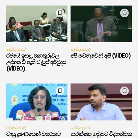
දේශීය පුවත්
දේශීය පුවත්
රජයේ ඉහළ තනතුරුවල
අපි වෙනුවෙන් අපි (VIDEO)
උද්ගත වී ඇති වැටුප් අර්බුදය
(VIDEO)
දේශීය පුවත්
දේශීය පුවත්
වායු දූෂණයෙන් වසරකට
ආරක්ෂක හමුදාව විද්‍යාත්මක