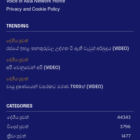
Voice of Asia Network Home
Privacy and Cookie Policy
TRENDING
දේශීය පුවත්
රජයේ ඉහළ තනතුරුවල උද්ගත වී ඇති වැටුප් අර්බුදය (VIDEO)
දේශීය පුවත්
අපි වෙනුවෙන් අපි (VIDEO)
දේශීය පුවත්
වායු දූෂණයෙන් වසරකට මරණ 7000ක් (VIDEO)
CATEGORIES
දේශීය පුවත්
44343
විදෙස් පුවත්
3796
ක්‍රීඩා පුවත්
1477