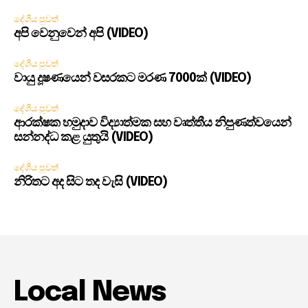
දේශීය පුවත්
අපි වෙනුවෙන් අපි (VIDEO)
දේශීය පුවත්
වායු දූෂණයෙන් වසරකට මරණ 7000ක් (VIDEO)
දේශීය පුවත්
ආරක්ෂක හමුදාව විද්‍යාත්මක සහ වෘත්තීය නිපුණත්වයෙන්
සන්නද්ධ කළ යුතුයි (VIDEO)
දේශීය පුවත්
නිරිතට අද සිට තද වැසි (VIDEO)
Local News