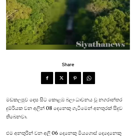
Share
මඩකලපුව දෙස සිට කොළඹ බලා ධාවනය වූ නගරාන්තර
දුම්රියක වන අලින් 08 දෙනෙකු ගැටීමෙන් අනතුරක් සිදුව
තිබෙනවා.
එම අනතුරින් වන අලි 06 දෙනෙකු මියගොස් දෙදෙනෙකු