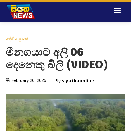
දේශීය පුවත්
මීනගයාට අලි 06
දෙනෙකු බිලි (VIDEO)
By
siyathaonline
February 20, 2025