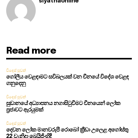
siyathaonline
Read more
විදෙස් පුවත්
ගෝලීය වෙළඳාමට සවිබලයක් වන චීනයේ විදේශ වෙළඳ
ගනුදෙනු
විදෙස් පුවත්
සුඩානයේ අධ්‍යාපනය නගාසිටුවීමට චීනයෙන් ලෝක
ප්‍රජාවට ඇරයුමක්
විදෙස් පුවත්
දෙවන ලෝක මානවරූපී රොබෝ ක්‍රීඩා උලෙළ අගෝස්තු
22 වැනිදා බෙයිජිංහිදී