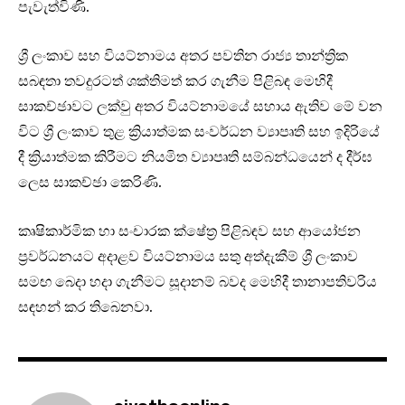
පැවැත්විණි.
ශ්‍රී ලංකාව සහ වියට්නාමය අතර පවතින රාජ්‍ය තාන්ත්‍රික
සබඳතා තවදුරටත් ශක්තිමත් කර ගැනීම පිළිබඳ මෙහිදී
සාකච්ඡාවට ලක්වු අතර වියට්නාමයේ සහාය ඇතිව මේ වන
විට ශ්‍රී ලංකාව තුළ ක්‍රියාත්මක සංවර්ධන ව්‍යාපෘති සහ ඉදිරියේ
දී ක්‍රියාත්මක කිරීමට නියමිත ව්‍යාපෘති සම්බන්ධයෙන් ද දීර්ඝ
ලෙස සාකච්ඡා කෙරිණි.
කෘෂිකාර්මික හා සංචාරක ක්ෂේත්‍ර පිළිබඳව සහ ආයෝජන
ප්‍රවර්ධනයට අදාළව වියට්නාමය සතු අත්දැකීම් ශ්‍රී ලංකාව
සමඟ බෙදා හදා ගැනීමට සූදානම් බවද මෙහිදී තානාපතිවරිය
සඳහන් කර තිබෙනවා.