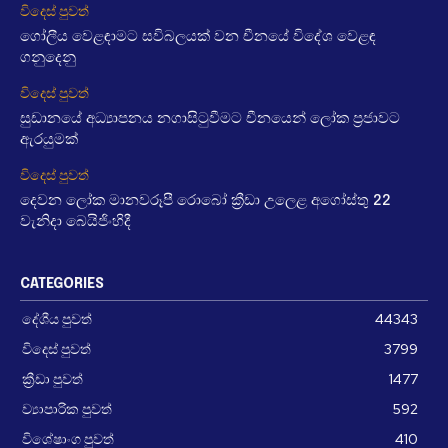
විදෙස් පුවත්
ගෝලීය වෙළඳාමට සවිබලයක් වන චීනයේ විදේශ වෙළඳ
ගනුදෙනු
විදෙස් පුවත්
සුඩානයේ අධ්‍යාපනය නගාසිටුවීමට චීනයෙන් ලෝක ප්‍රජාවට
ඇරයුමක්
විදෙස් පුවත්
දෙවන ලෝක මානවරූපී රොබෝ ක්‍රීඩා උලෙළ අගෝස්තු 22
වැනිදා බෙයිජිංහිදී
CATEGORIES
දේශීය පුවත්
44343
විදෙස් පුවත්
3799
ක්‍රීඩා පුවත්
1477
ව්‍යාපාරික පුවත්
592
විශේෂාංග පුවත්
410