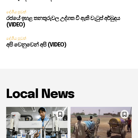
දේශීය පුවත්
රජයේ ඉහළ තනතුරුවල උද්ගත වී ඇති වැටුප් අර්බුදය
(VIDEO)
දේශීය පුවත්
අපි වෙනුවෙන් අපි (VIDEO)
Local News