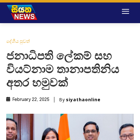
දේශීය පුවත්
ජනාධිපති ලේකම් සහ
වියට්නාම තානාපතිනිය
අතර හමුවක්
By
siyathaonline
February 22, 2025