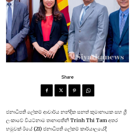
Share
ජනාධිපති ලේකම් ආචාර්ය නන්දික සනත් කුමානායක සහ ශ්‍රී
ලංකාවේ වියට්නාම තානාපතිනි Trinh Thi Tam අතර
හමුවක් ඊයේ (21) ජනාධිපති ලේකම් කාර්යාලයේදී