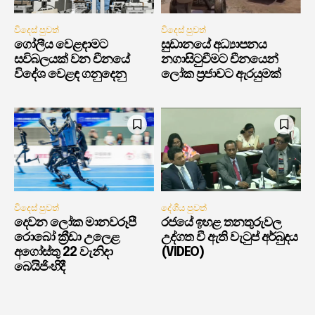
විදෙස් පුවත්
විදෙස් පුවත්
ගෝලීය වෙළඳාමට
සුඩානයේ අධ්‍යාපනය
සවිබලයක් වන චීනයේ
නගාසිටුවීමට චීනයෙන්
විදේශ වෙළඳ ගනුදෙනු
ලෝක ප්‍රජාවට ඇරයුමක්
විදෙස් පුවත්
දේශීය පුවත්
දෙවන ලෝක මානවරූපී
රජයේ ඉහළ තනතුරුවල
රොබෝ ක්‍රීඩා උලෙළ
උද්ගත වී ඇති වැටුප් අර්බුදය
අගෝස්තු 22 වැනිදා
(VIDEO)
බෙයිජිංහිදී