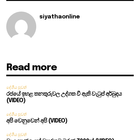
siyathaonline
Read more
දේශීය පුවත්
රජයේ ඉහළ තනතුරුවල උද්ගත වී ඇති වැටුප් අර්බුදය
(VIDEO)
දේශීය පුවත්
අපි වෙනුවෙන් අපි (VIDEO)
දේශීය පුවත්