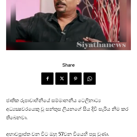
Share
ජාතික රූපාවාහිනියේ සම්මානනීය ටෙලිනාට්‍ය
අධ්‍යක්‍ෂවරයෙකු වූ සන්තුස ලියනගේ සිය දිවි සැරිය නිම කර
තිබෙනවා.
අභාවප්‍රාප්ත වන විට ඔහු 57වන වියෙහි පසු වුණා.