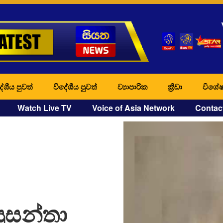
ේශීය පුවත්
විදේශීය පුවත්
ව්‍යාපාරික
ක්‍රීඩා
විශේෂ
Watch Live TV
Voice of Asia Network
Contac
 සුසන්තා