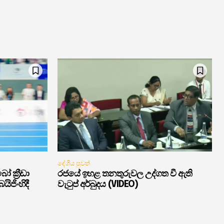
දේශීය පුවත්
ක්‍රීඩා
රජයේ ඉහළ තනතුරුවල උද්ගත වී ඇති
ිජිංහිදී
වැටුප් අර්බුදය (VIDEO)