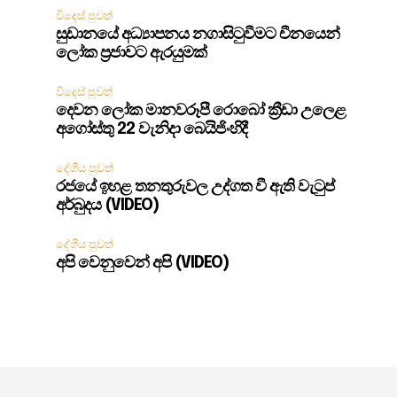
විදෙස් පුවත්
සුඩානයේ අධ්‍යාපනය නගාසිටුවීමට චීනයෙන්
ලෝක ප්‍රජාවට ඇරයුමක්
විදෙස් පුවත්
දෙවන ලෝක මානවරූපී රොබෝ ක්‍රීඩා උලෙළ
අගෝස්තු 22 වැනිදා බෙයිජිංහිදී
දේශීය පුවත්
රජයේ ඉහළ තනතුරුවල උද්ගත වී ඇති වැටුප්
අර්බුදය (VIDEO)
දේශීය පුවත්
අපි වෙනුවෙන් අපි (VIDEO)