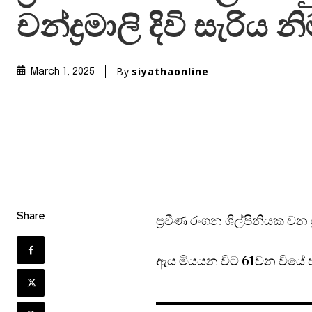
චන්ද්‍රමාලි දිවි සැරිය 
By
siyathaonline
March 1, 2025
Share
ප්‍රවීණ රංගන ශිල්පිනියක වන ස
ඇය මියයන විට 61වන වියේ ප