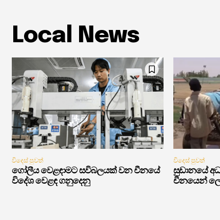
Local News
විදෙස් පුවත්
විදෙස් පුවත්
ගෝලීය වෙළඳාමට සවිබලයක් වන චීනයේ
සුඩානයේ අධ්
විදේශ වෙළඳ ගනුදෙනු
චීනයෙන් ලෝ