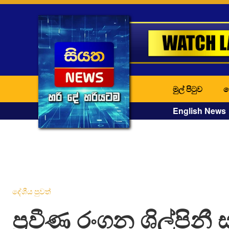
මුල් පිටුව
ද
English News
දේශීය පුවත්
ප්‍රවීණ රංගන ශිල්පිනී