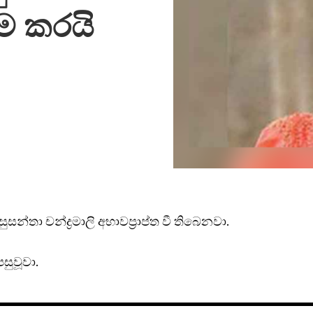
නිම කරයි
ුසන්තා චන්ද්‍රමාලි අභාවප්‍රාප්ත වී තිබෙනවා.
සුවූවා.