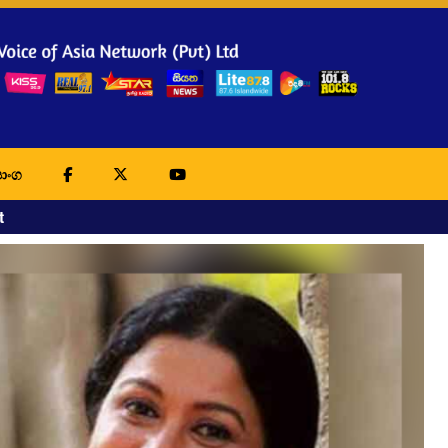
ාංග
t