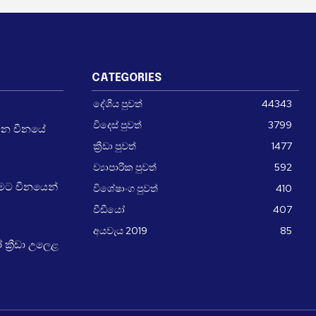
CATEGORIES
දේශීය පුවත්
44343
විදෙස් පුවත්
3799
වන චීනයේ
ක්‍රීඩා පුවත්
1477
ව්‍යාපාරික පුවත්
592
ීමට චීනයෙන්
විශේෂාංග පුවත්
410
වීඩීයෝ
407
අයවැය 2019
85
්‍රීඩා උලෙළ