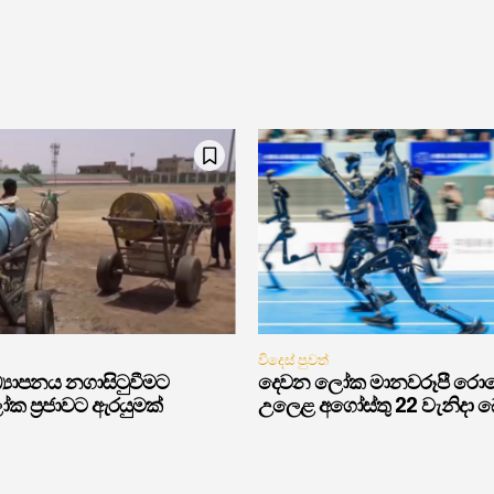
විදෙස් පුවත්
‍යාපනය නගාසිටුවීමට
දෙවන ලෝක මානවරූපී රොබෝ 
ක ප්‍රජාවට ඇරයුමක්
උලෙළ අගෝස්තු 22 වැනිදා බෙය