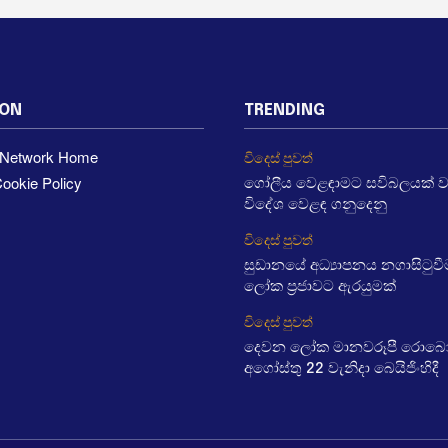
ION
TRENDING
a Network Home
විදෙස් පුවත්
ookie Policy
ගෝලීය වෙළඳාමට සවිබලයක් 
විදේශ වෙළඳ ගනුදෙනු
විදෙස් පුවත්
සුඩානයේ අධ්‍යාපනය නගාසිටුව
ලෝක ප්‍රජාවට ඇරයුමක්
විදෙස් පුවත්
දෙවන ලෝක මානවරූපී රොබෝ ක
අගෝස්තු 22 වැනිදා බෙයිජිංහිදී