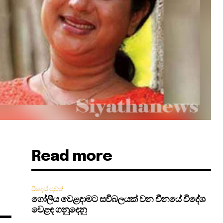
Read more
විදෙස් පුවත්
ගෝලීය වෙළඳාමට සවිබලයක් වන චීනයේ විදේශ
වෙළඳ ගනුදෙනු