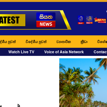
ේශීය පුවත්
විදේශීය පුවත්
ව්‍යාපාරික
ක්‍රීඩා
විශේෂ
Watch Live TV
Voice of Asia Network
Contac