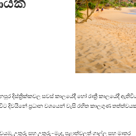
ණයක්
ුර දිස්ත්‍රික්කවල සවස් කාලයේදී හෝ රාත්‍රී කාලයේදී ඇතිවි
 විට දිවයිනේ ප්‍රධාන වශයෙන් වැසි රහිත කාලගුණ තත්ත්වයක
, වයඹ, උතුරු සහ උතුරු-මැද, පළාත්වලත් ගාල්ල සහ මාතර