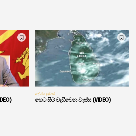
දේශීය පුවත්
IDEO)
හෙට සිට වැඩිවෙන වැස්ස (VIDEO)