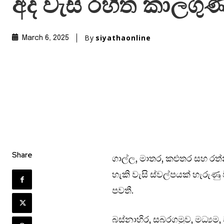
අද වැසි රහිත කාලගු
By
siyathaonline
March 6, 2025
Share
ගාල්ල, මාතර, කළුතර සහ රත්නප
හැකි වැසි ස්වල්පයක් හැරුණු
පවතී.
බස්නාහිර, සබරගමුව, මධ්‍යම