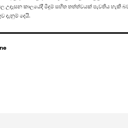
ානවල උදෑසන කාලයේදී මීදුම් සහිත තත්ත්වයක් පැවතිය හැකි බ
ව දැනුම් දෙයි.
ine