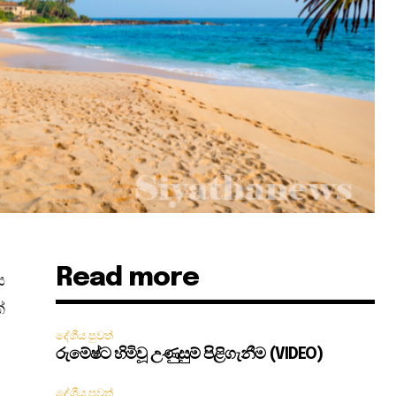
Read more
ය
්
දේශීය පුවත්
රුමේෂ්ට හිමිවූ උණුසුම් පිළිගැනීම (VIDEO)
දේශීය පුවත්