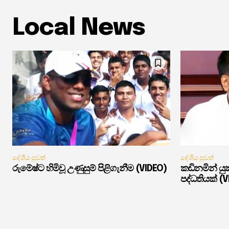
Local News
දේශීය පුවත්
දේශීය පුවත්
රුමේෂ්ට හිමිවූ උණුසුම් පිළිගැනීම (VIDEO)
කඩිනමින් ය
පද්ධතියක් (