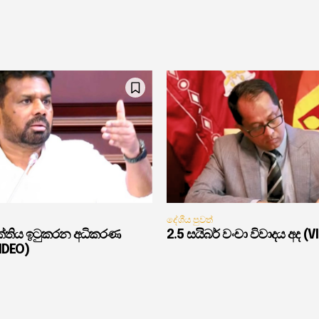
දේශීය පුවත්
ුක්තිය ඉටුකරන අධිකරණ
2.5 සයිබර් වංචා විවාදය අද (V
VIDEO)