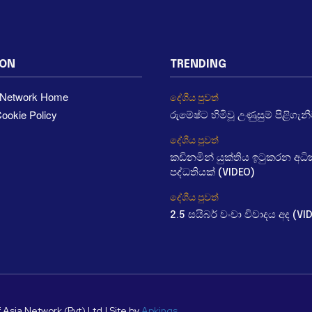
ION
TRENDING
a Network Home
දේශීය පුවත්
ookie Policy
රුමේෂ්ට හිමිවූ උණුසුම් පිළිගැන
දේශීය පුවත්
කඩිනමින් යුක්තිය ඉටුකරන අ
පද්ධතියක් (VIDEO)
දේශීය පුවත්
2.5 සයිබර් වංචා විවාදය අද (VI
 Asia Network (Pvt) Ltd | Site by
Apkings