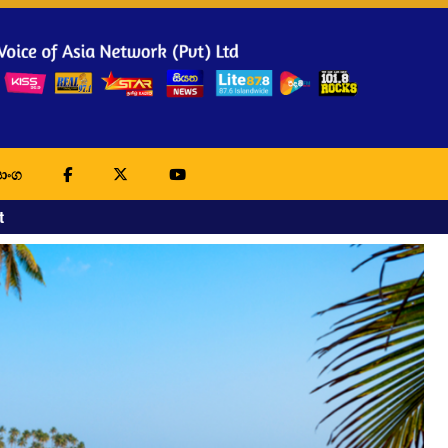
ාංග
t