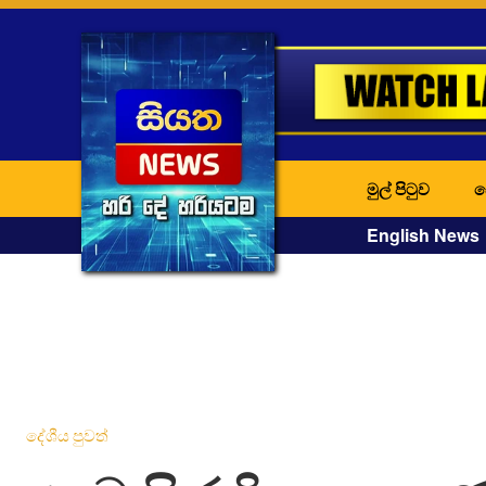
මුල් පිටුව
ද
English News
දේශීය පුවත්