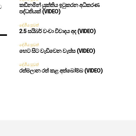
කඩිනමින් යුක්තිය ඉටුකරන අධිකරණ
ව
පද්ධතියක් (VIDEO)
දේශීය පුවත්
2.5 සයිබර් වංචා විවාදය අද (VIDEO)
දේශීය පුවත්
හෙට සිට වැඩිවෙන වැස්ස (VIDEO)
දේශීය පුවත්
රත්මලාන රත් කළ අත්බෝම්බ (VIDEO)