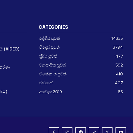
CATEGORIES
දේශීය පුවත්
44335
විදෙස් පුවත්
3794
ීම (VIDEO)
ක්‍රීඩා පුවත්
1477
ව්‍යාපාරික පුවත්
592
ධිකරණ
විශේෂාංග පුවත්
410
වීඩීයෝ
407
අයවැය 2019
85
DEO)