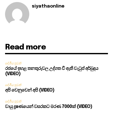
siyathaonline
Read more
දේශීය පුවත්
රජයේ ඉහළ තනතුරුවල උද්ගත වී ඇති වැටුප් අර්බුදය
(VIDEO)
දේශීය පුවත්
අපි වෙනුවෙන් අපි (VIDEO)
දේශීය පුවත්
වායු දූෂණයෙන් වසරකට මරණ 7000ක් (VIDEO)