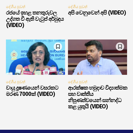
දේශීය පුවත්
දේශීය පුවත්
රජයේ ඉහළ තනතුරුවල
අපි වෙනුවෙන් අපි (VIDEO)
උද්ගත වී ඇති වැටුප් අර්බුදය
(VIDEO)
දේශීය පුවත්
දේශීය පුවත්
වායු දූෂණයෙන් වසරකට
ආරක්ෂක හමුදාව විද්‍යාත්මක
මරණ 7000ක් (VIDEO)
සහ වෘත්තීය
නිපුණත්වයෙන් සන්නද්ධ
කළ යුතුයි (VIDEO)