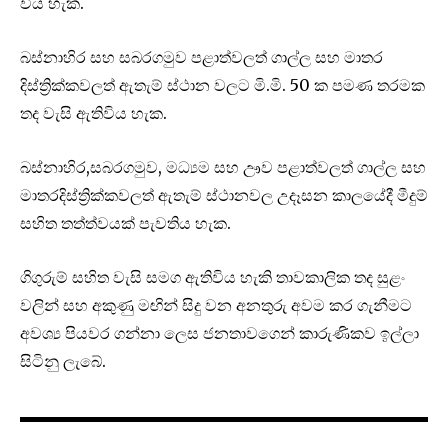
විය හැක.
බස්නාහිර සහ සබරගමුව පළාත්වලත් ගාල්ල සහ මාතර
දිස්ත්‍රික්කවලත් ඇතැම් ස්ථාන වලට මි.මි. 50 ක පමණ තරමක
තද වැසි ඇතිවිය හැක.
බස්නාහිර,සබරගමුව, මධ්‍යම සහ ඌව පළාත්වලත් ගාල්ල සහ
මාතරදිස්ත්‍රික්කවලත් ඇතැම් ස්ථානවල උදෑසන කාලයේදී මීදුම්
සහිත තත්ත්වයක් පැවතිය හැක.
ගිගුරුම් සහිත වැසි සමග ඇතිවිය හැකි තාවකාලික තද සුළං
වලින් සහ අකුණු මඟින් සිදු වන අනතුරු අවම කර ගැනීමට
අවශ්‍ය පියවර ගන්නා ලෙස ජනතාවගෙන් කාරුණිකව ඉල්ලා
සිටිනු ලැබේ.