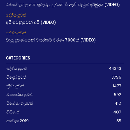
රජයේ ඉහළ තනතුරුවල උද්ගත වී ඇති වැටුප් අර්බුදය (VIDEO)
දේශීය පුවත්
අපි වෙනුවෙන් අපි (VIDEO)
දේශීය පුවත්
වායු දූෂණයෙන් වසරකට මරණ 7000ක් (VIDEO)
CATEGORIES
දේශීය පුවත්
44343
විදෙස් පුවත්
3796
ක්‍රීඩා පුවත්
1477
ව්‍යාපාරික පුවත්
592
විශේෂාංග පුවත්
410
වීඩීයෝ
407
අයවැය 2019
85