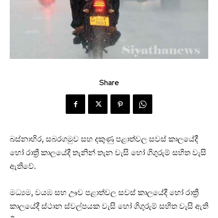
Share
බස්නාහිර, සබරගමුව සහ දකුණු පළාත්වල සවස් කාලයේදී
හෝ රාත්‍රී කාලයේදී තැනින් තැන වැසි හෝ ගිගුරුම් සහිත වැසි
ඇතිවේ.
මධ්‍යම, වයඹ සහ ඌව පළාත්වල සවස් කාලයේදී හෝ රාත්‍රී
කාලයේදී ස්ථාන ස්වල්පයක වැසි හෝ ගිගුරුම් සහිත වැසි ඇති