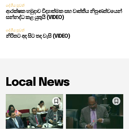
දේශීය පුවත්
ආරක්ෂක හමුදාව විද්‍යාත්මක සහ වෘත්තීය නිපුණත්වයෙන්
සන්නද්ධ කළ යුතුයි (VIDEO)
දේශීය පුවත්
නිරිතට අද සිට තද වැසි (VIDEO)
Local News