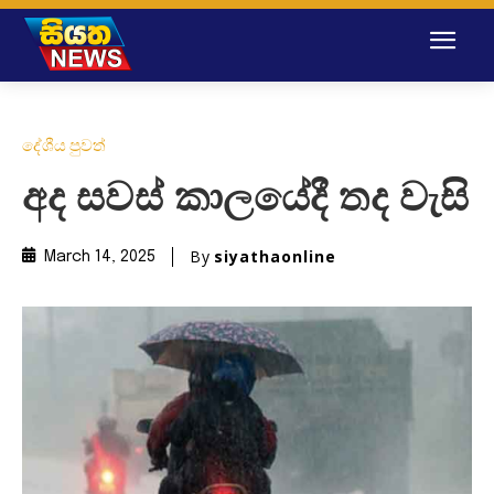
දේශීය පුවත්
අද සවස් කාලයේදී තද වැසි
By
siyathaonline
March 14, 2025