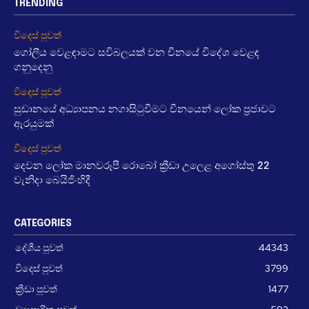
TRENDING
විදෙස් පුවත්
ගෝලීය වෙළඳාමට සවිබලයක් වන චීනයේ විදේශ වෙළඳ
ගනුදෙනු
විදෙස් පුවත්
සුඩානයේ අධ්‍යාපනය නගාසිටුවීමට චීනයෙන් ලෝක ප්‍රජාවට
ඇරයුමක්
විදෙස් පුවත්
දෙවන ලෝක මානවරූපී රොබෝ ක්‍රීඩා උලෙළ අගෝස්තු 22
වැනිදා බෙයිජිංහිදී
CATEGORIES
දේශීය පුවත්
44343
විදෙස් පුවත්
3799
ක්‍රීඩා පුවත්
1477