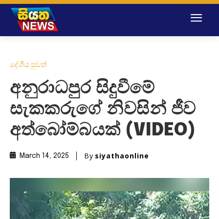
දේශීය පුවත්
අනුරාධපුර සිදුවීමේ
සැකකරුගේ නිවසින් ජීව
අත්බෝම්බයක් (VIDEO)
By
siyathaonline
March 14, 2025