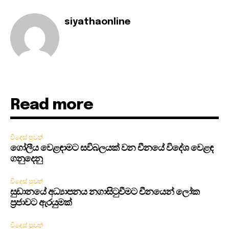
siyathaonline
Read more
විදෙස් පුවත්
ගෝලීය වෙළඳාමට සවිබලයක් වන චීනයේ විදේශ වෙළඳ
ගනුදෙනු
විදෙස් පුවත්
සුඩානයේ අධ්‍යාපනය නගාසිටුවීමට චීනයෙන් ලෝක
ප්‍රජාවට ඇරයුමක්
විදෙස් පුවත්