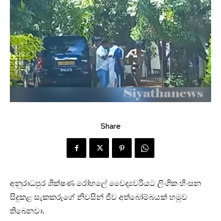
Share
අනුරාධපුර ශික්ෂණ රෝහලේ වෛද්‍යවරියට ලිංගික හිංසන
සිදුකළ සැකකරුගේ නිවසින් ජීව අත්බෝම්බයක් හමුව
තිබෙනවා.