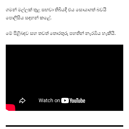
ගමන් මල්ලක් තුළ සඟවා තිබියදී එය සොයාගත් බවයි
පොලීසිය සඳහන් කළේ.
මේ පිළිබඳව සහ තවත් තොරතුරු පහතින් නැරඹිය හැකියි.