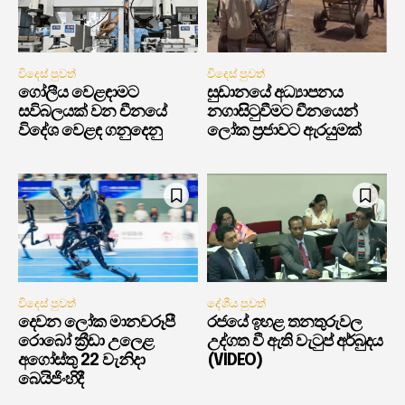
විදෙස් පුවත්
විදෙස් පුවත්
ගෝලීය වෙළඳාමට
සුඩානයේ අධ්‍යාපනය
සවිබලයක් වන චීනයේ
නගාසිටුවීමට චීනයෙන්
විදේශ වෙළඳ ගනුදෙනු
ලෝක ප්‍රජාවට ඇරයුමක්
විදෙස් පුවත්
දේශීය පුවත්
දෙවන ලෝක මානවරූපී
රජයේ ඉහළ තනතුරුවල
රොබෝ ක්‍රීඩා උලෙළ
උද්ගත වී ඇති වැටුප් අර්බුදය
අගෝස්තු 22 වැනිදා
(VIDEO)
බෙයිජිංහිදී