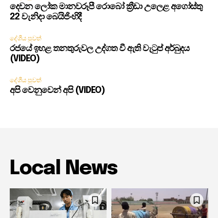
දෙවන ලෝක මානවරූපී රොබෝ ක්‍රීඩා උලෙළ අගෝස්තු
22 වැනිදා බෙයිජිංහිදී
දේශීය පුවත්
රජයේ ඉහළ තනතුරුවල උද්ගත වී ඇති වැටුප් අර්බුදය
(VIDEO)
දේශීය පුවත්
අපි වෙනුවෙන් අපි (VIDEO)
Local News