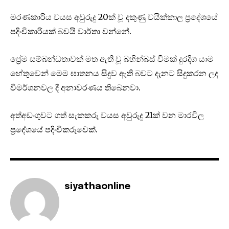
මරණකාරිය වයස අවුරුදු 20ක් වූ දකුණු වයික්කාල ප්‍රදේශයේ
පදිංචිකාරියක් බවයි වාර්තා වන්නේ.
ප්‍රේම සම්බන්ධතාවක් මත ඇති වූ බහින්බස් වීමක් දුරදිග යාම
හේතුවෙන් මෙම ඝාතනය සිදුව ඇති බවට දැනට සිදුකරන ලද
විමර්ශනවල දී අනාවරණය තිබෙනවා.
අත්අඩංගුවට ගත් සැකකරු වයස අවුරුදු 21ක් වන මාරවිල
ප්‍රදේශයේ පදිංචිකරුවෙක්.
siyathaonline