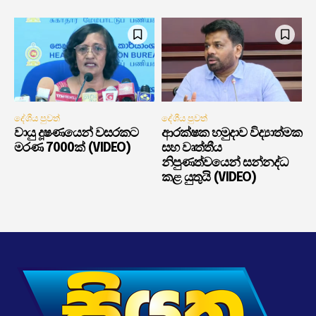
දේශීය පුවත්
දේශීය පුවත්
වායු දූෂණයෙන් වසරකට
ආරක්ෂක හමුදාව විද්‍යාත්මක
මරණ 7000ක් (VIDEO)
සහ වෘත්තීය
නිපුණත්වයෙන් සන්නද්ධ
කළ යුතුයි (VIDEO)