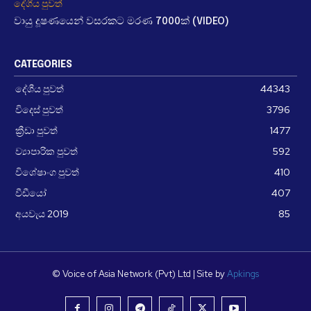
දේශීය පුවත්
වායු දූෂණයෙන් වසරකට මරණ 7000ක් (VIDEO)
CATEGORIES
දේශීය පුවත්
44343
විදෙස් පුවත්
3796
ක්‍රීඩා පුවත්
1477
ව්‍යාපාරික පුවත්
592
විශේෂාංග පුවත්
410
වීඩීයෝ
407
අයවැය 2019
85
© Voice of Asia Network (Pvt) Ltd | Site by
Apkings