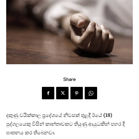
Share
දකුණු වයික්කාල ප්‍රදේශයේ නිවසක් තුළදී ඊයේ (18)
පුද්ගලයෙකු විසින් කාන්තාවකට තියුණු ආයුධකින් පහර දී
ඝාතනය කර තිබෙනවා.