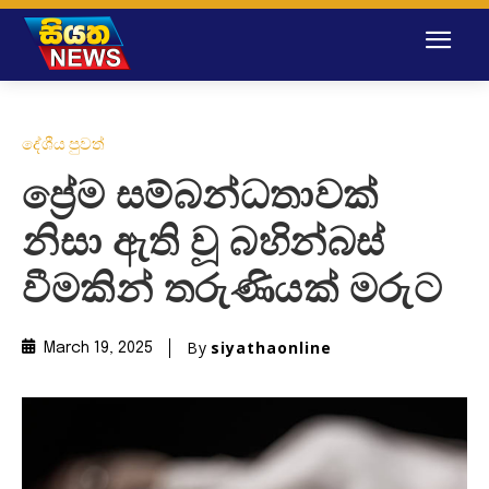
දේශීය පුවත්
ප්‍රේම සම්බන්ධතාවක්
නිසා ඇති වූ බහින්බස්
වීමකින් තරුණියක් මරුට
By
siyathaonline
March 19, 2025