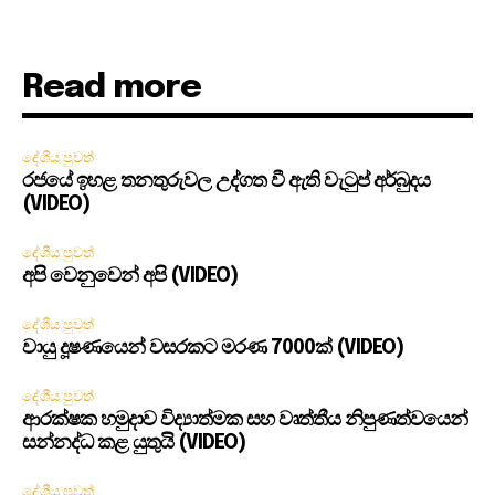
Read more
දේශීය පුවත්
රජයේ ඉහළ තනතුරුවල උද්ගත වී ඇති වැටුප් අර්බුදය
(VIDEO)
දේශීය පුවත්
අපි වෙනුවෙන් අපි (VIDEO)
දේශීය පුවත්
වායු දූෂණයෙන් වසරකට මරණ 7000ක් (VIDEO)
දේශීය පුවත්
ආරක්ෂක හමුදාව විද්‍යාත්මක සහ වෘත්තීය නිපුණත්වයෙන්
සන්නද්ධ කළ යුතුයි (VIDEO)
දේශීය පුවත්