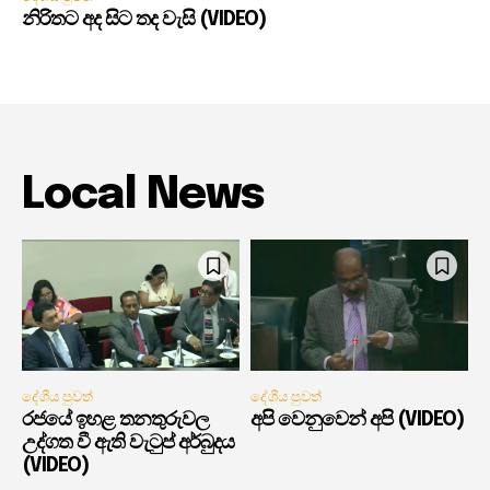
නිරිතට අද සිට තද වැසි (VIDEO)
Local News
දේශීය පුවත්
දේශීය පුවත්
රජයේ ඉහළ තනතුරුවල
අපි වෙනුවෙන් අපි (VIDEO)
උද්ගත වී ඇති වැටුප් අර්බුදය
(VIDEO)