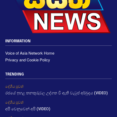
INFORMATION
Voice of Asia Network Home
Privacy and Cookie Policy
TRENDING
දේශීය පුවත්
රජයේ ඉහළ තනතුරුවල උද්ගත වී ඇති වැටුප් අර්බුදය (VIDEO)
දේශීය පුවත්
අපි වෙනුවෙන් අපි (VIDEO)