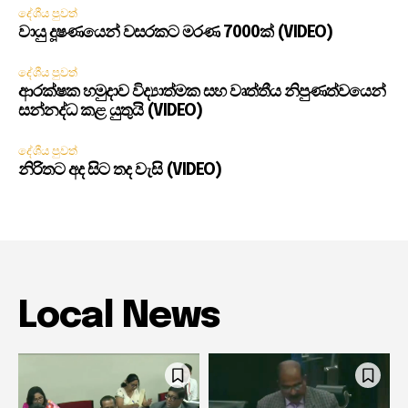
දේශීය පුවත්
වායු දූෂණයෙන් වසරකට මරණ 7000ක් (VIDEO)
දේශීය පුවත්
ආරක්ෂක හමුදාව විද්‍යාත්මක සහ වෘත්තීය නිපුණත්වයෙන්
සන්නද්ධ කළ යුතුයි (VIDEO)
දේශීය පුවත්
නිරිතට අද සිට තද වැසි (VIDEO)
Local News