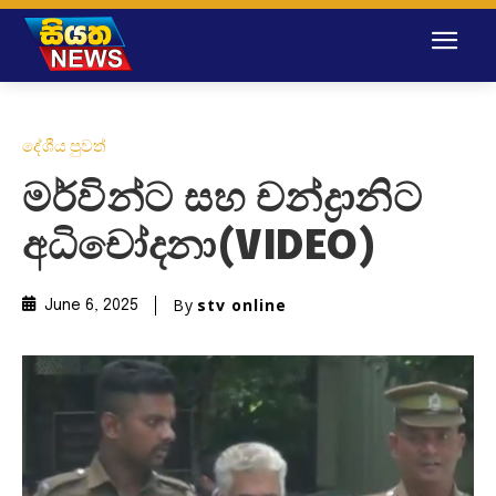
දේශීය පුවත්
මර්වින්ට සහ චන්ද්‍රානිට
අධිචෝදනා(VIDEO)
By
stv online
June 6, 2025