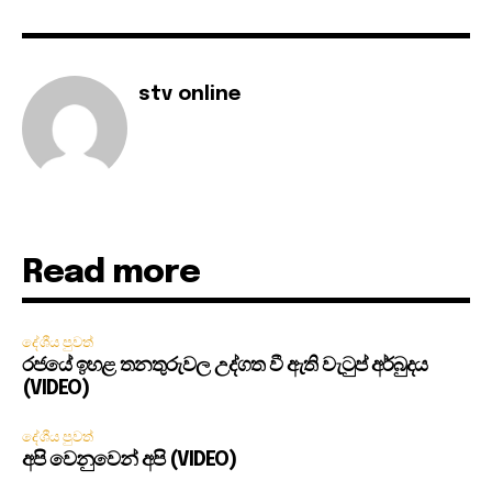
stv online
Read more
දේශීය පුවත්
රජයේ ඉහළ තනතුරුවල උද්ගත වී ඇති වැටුප් අර්බුදය
(VIDEO)
දේශීය පුවත්
අපි වෙනුවෙන් අපි (VIDEO)