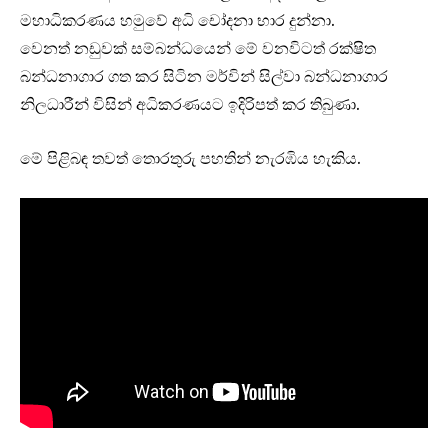
මහාධිකරණය හමුවේ අධි චෝදනා භාර දුන්නා.
වෙනත් නඩුවක් සම්බන්ධයෙන් මේ වනවිටත් රක්ෂිත
බන්ධනාගාර ගත කර සිටින මර්වින් සිල්වා බන්ධනාගාර
නිලධාරීන් විසින් අධිකරණයට ඉදිරිපත් කර තිබුණා.
මේ පිළිබඳ තවත් තොරතුරු පහතින් නැරඹිය හැකිය.