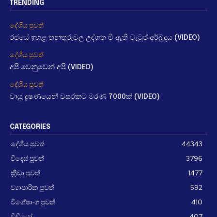
TRENDING
දේශීය පුවත්
රජයේ ඉහළ තනතුරුවල උද්ගත වී ඇති වැටුප් අර්බුදය (VIDEO)
දේශීය පුවත්
අපි වෙනුවෙන් අපි (VIDEO)
දේශීය පුවත්
වායු දූෂණයෙන් වසරකට මරණ 7000ක් (VIDEO)
CATEGORIES
දේශීය පුවත්
44343
විදෙස් පුවත්
3796
ක්‍රීඩා පුවත්
1477
ව්‍යාපාරික පුවත්
592
විශේෂාංග පුවත්
410
වීඩීයෝ
407