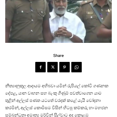
Share
නීත්‍යානුකූල ආදායම අභිබවා යමින් රුපියල් කෝටි ගණනක
දේපළ, යාන වාහන සහ බැංකු ගිණුම් පවත්වාගෙන යාම
තුළින් අල්ලස් පණත යටතේ වරදක් කළේ යැයි චෝදනා
කරමින්, අල්ලස් කොමිසම විසින් හිටපු කම්කරු හා මහජන
සම්බන්ධතා අමාත්‍ය මර්වින් සිල්වාට අද කොළඹ