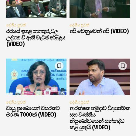
දේශීය පුවත්
දේශීය පුවත්
රජයේ ඉහළ තනතුරුවල
අපි වෙනුවෙන් අපි (VIDEO)
උද්ගත වී ඇති වැටුප් අර්බුදය
(VIDEO)
දේශීය පුවත්
දේශීය පුවත්
වායු දූෂණයෙන් වසරකට
ආරක්ෂක හමුදාව විද්‍යාත්මක
මරණ 7000ක් (VIDEO)
සහ වෘත්තීය
නිපුණත්වයෙන් සන්නද්ධ
කළ යුතුයි (VIDEO)