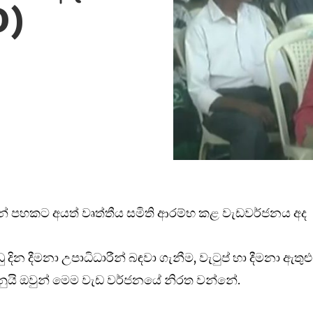
O)
තීන් පහකට අයත් වෘත්තීය සමිති ආරම්භ කළ වැඩවර්ජනය අද
ු දින දීමනා උපාධිධාරීන් බඳවා ගැනීම, වැටුප් හා දීමනා ඇතුළු
මිනුයි ඔවුන් මෙම වැඩ වර්ජනයේ නිරත වන්නේ.