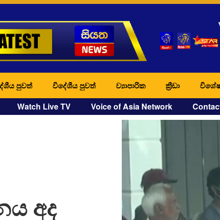
ේශීය පුවත්
විදේශීය පුවත්
ව්‍යාපාරික
ක්‍රීඩා
විශේෂ
Watch Live TV
Voice of Asia Network
Contac
ජනය අද