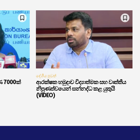
දේශීය පුවත්
ණ 7000ක්
ආරක්ෂක හමුදාව විද්‍යාත්මක සහ වෘත්තීය
නිපුණත්වයෙන් සන්නද්ධ කළ යුතුයි
(VIDEO)