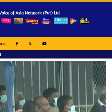
ාංග
t