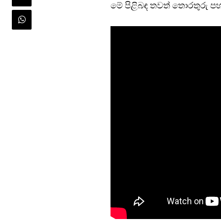
මේ පිළිබඳ තවත් තොරතුරු පහ