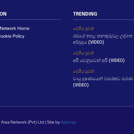
ION
TRENDING
a Network Home
දේශීය පුවත්
ookie Policy
රජයේ ඉහළ තනතුරුවල උද්ගත වී
අර්බුදය (VIDEO)
දේශීය පුවත්
අපි වෙනුවෙන් අපි (VIDEO)
දේශීය පුවත්
වායු දූෂණයෙන් වසරකට මරණ 
(VIDEO)
 Asia Network (Pvt) Ltd | Site by
Apkings