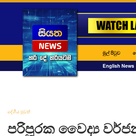
මුල් පිටුව
ද
English News
දේශීය පුවත්
පරිපූරක වෛද්‍ය වර්