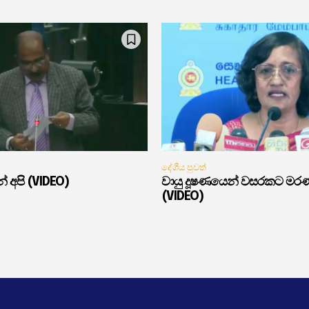
දේශීය පුවත්
් අපි (VIDEO)
වායු දූෂණයෙන් වසරකට මර
(VIDEO)