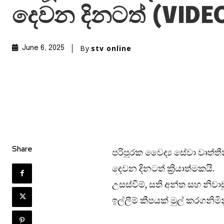
දෙවන දිනටත් (VIDE
By
stv online
June 6, 2025
Share
පරිපූරක වෛද්‍ය සේවා වෘත්
දෙවන දිනටත් ක්‍රියාත්මකයි.
උසස්වීම්, සති අන්ත සහ නිවාඩ
ඉල්ලීම් කීපයක් මුල් කරගනි