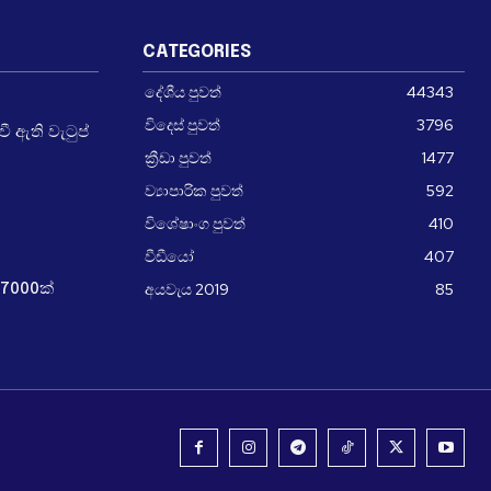
CATEGORIES
දේශීය පුවත්
44343
විදෙස් පුවත්
3796
 ඇති වැටුප්
ක්‍රීඩා පුවත්
1477
ව්‍යාපාරික පුවත්
592
විශේෂාංග පුවත්
410
වීඩීයෝ
407
අයවැය 2019
85
7000ක්