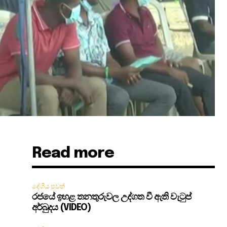
Read more
දේශීය පුවත්
රජයේ ඉහළ තනතුරුවල උද්ගත වී ඇති වැටුප්
අර්බුදය (VIDEO)