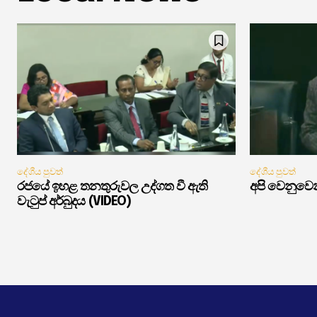
දේශීය පුවත්
දේශීය පුවත්
රජයේ ඉහළ තනතුරුවල උද්ගත වී ඇති
අපි වෙනුවෙන
වැටුප් අර්බුදය (VIDEO)