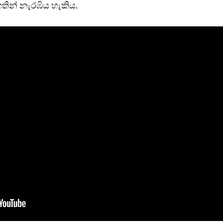
තින් නැරඹිය හැකිය.