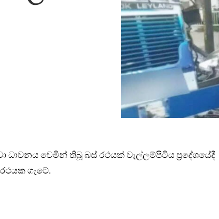
වනය වෙමින් තිබූ බස් රථයක් වැල්ලම්පිටිය ප්‍රදේශයේදී
් රථයක ගැටේ.