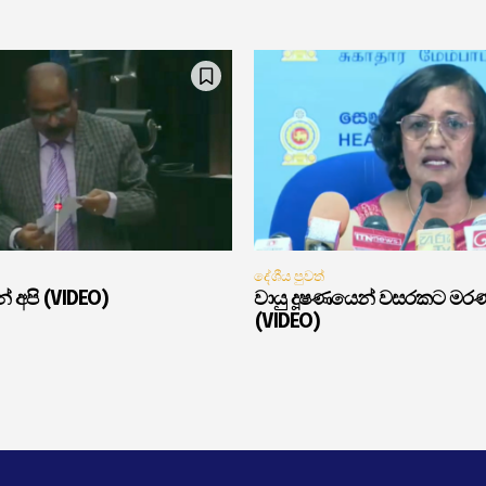
දේශීය පුවත්
් අපි (VIDEO)
වායු දූෂණයෙන් වසරකට මර
(VIDEO)