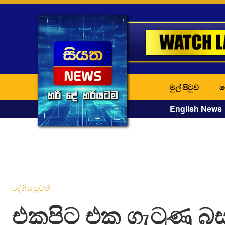
මුල් පිටුව
ද
English News
දේශීය පුවත්
එකපිට එක ගැටුණු බස