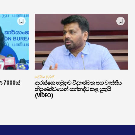
දේශීය පුවත්
ණ 7000ක්
ආරක්ෂක හමුදාව විද්‍යාත්මක සහ වෘත්තීය
නිපුණත්වයෙන් සන්නද්ධ කළ යුතුයි
(VIDEO)