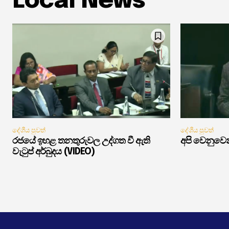
Local News
දේශීය පුවත්
දේශීය පුවත්
රජයේ ඉහළ තනතුරුවල උද්ගත වී ඇති
අපි වෙනුවෙන
වැටුප් අර්බුදය (VIDEO)