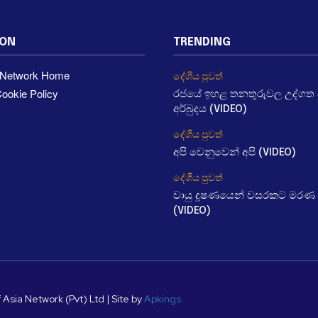
ION
TRENDING
a Network Home
දේශීය පුවත්
ookie Policy
රජයේ ඉහළ තනතුරුවල උද්ගත වී
අර්බුදය (VIDEO)
දේශීය පුවත්
අපි වෙනුවෙන් අපි (VIDEO)
දේශීය පුවත්
වායු දූෂණයෙන් වසරකට මරණ 
(VIDEO)
 Asia Network (Pvt) Ltd | Site by
Apkings