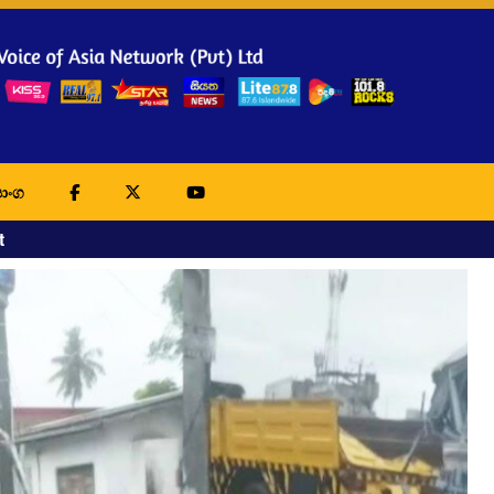
ාංග
t