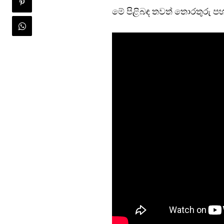
මේ පිළිබඳ තවත් තොරතුරු පහ