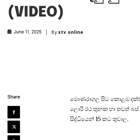
(VIDEO)
By
stv online
June 11, 2025
Share
මොණරාගල සිට කොළඹ දක්වා ධා
ලොරි රථ තුනක හා තවත් බස
සිද්ධියෙන් 15 කට තුවාල.