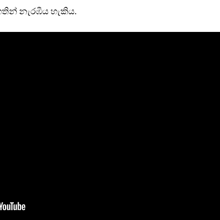
තින් නැරඹීය හැකිය.