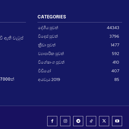
CATEGORIES
දේශීය පුවත්
44343
විදෙස් පුවත්
3796
 ඇති වැටුප්
ක්‍රීඩා පුවත්
1477
ව්‍යාපාරික පුවත්
592
විශේෂාංග පුවත්
410
වීඩීයෝ
407
අයවැය 2019
85
7000ක්