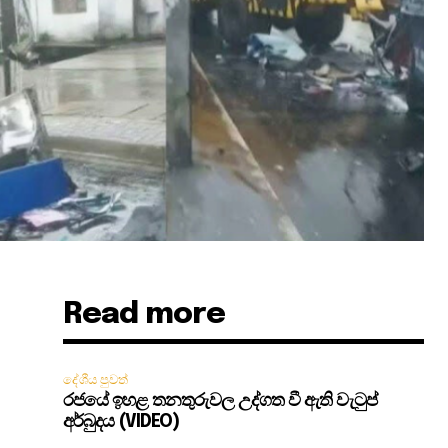
Read more
දේශීය පුවත්
රජයේ ඉහළ තනතුරුවල උද්ගත වී ඇති වැටුප්
අර්බුදය (VIDEO)