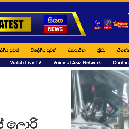
ේශීය පුවත්
විදේශීය පුවත්
ව්‍යාපාරික
ක්‍රීඩා
විශේෂ
Watch Live TV
Voice of Asia Network
Contac
් ලොරි