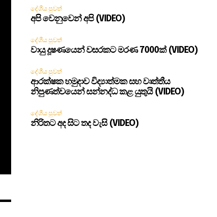
දේශීය පුවත්
අපි වෙනුවෙන් අපි (VIDEO)
දේශීය පුවත්
වායු දූෂණයෙන් වසරකට මරණ 7000ක් (VIDEO)
දේශීය පුවත්
ආරක්ෂක හමුදාව විද්‍යාත්මක සහ වෘත්තීය
නිපුණත්වයෙන් සන්නද්ධ කළ යුතුයි (VIDEO)
දේශීය පුවත්
නිරිතට අද සිට තද වැසි (VIDEO)