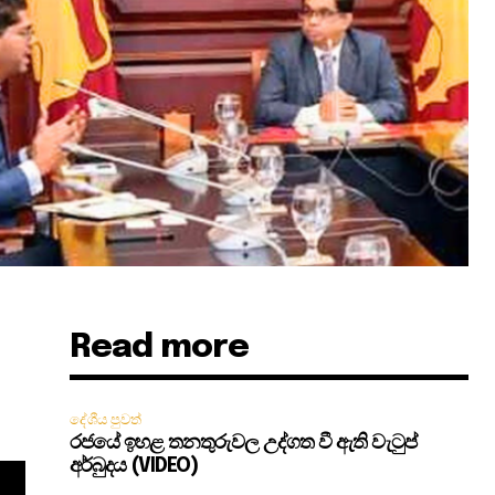
Read more
දේශීය පුවත්
රජයේ ඉහළ තනතුරුවල උද්ගත වී ඇති වැටුප්
අර්බුදය (VIDEO)