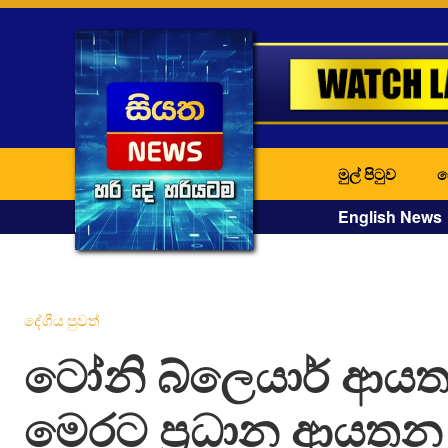
මුල් පිටුව
ද
English News
දේශීය පුවත්
ටෝනි බ්ලෙයාර් ආය
මෙරට ප්‍රධාන ආයත