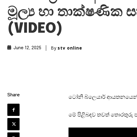
මූල්‍ය හා තාක්ෂණික 
(VIDEO)
By
stv online
June 12, 2025
Share
ටෝනි බ්ලෙයා‍ර් ආයතනයෙන්
මේ පිළිබඳව තවත් තොරතුරු ප