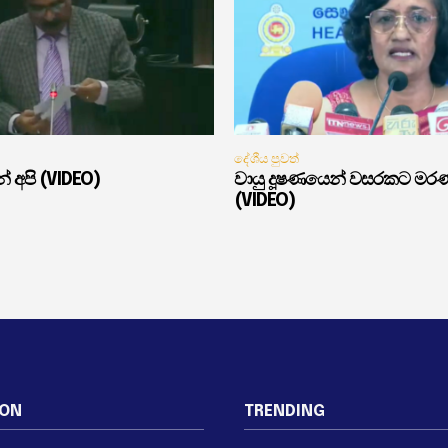
දේශීය පුවත්
් අපි (VIDEO)
වායු දූෂණයෙන් වසරකට මර
(VIDEO)
ION
TRENDING