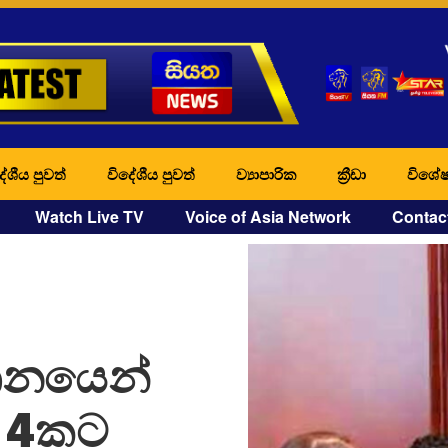
ේශීය පුවත්
විදේශීය පුවත්
ව්‍යාපාරික
ක්‍රීඩා
විශේෂ
Watch Live TV
Voice of Asia Network
Contac
තනයෙන්
න 4කට