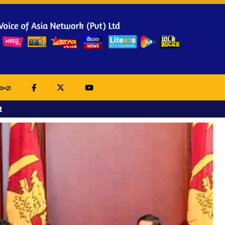
ාංග
t