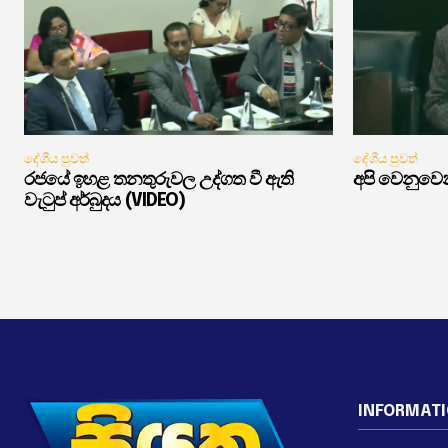
දේශීය පුවත්
දේශීය පුවත්
රජයේ ඉහළ තනතුරුවල උද්ගත වී ඇති
අපි වෙනුවෙන
වැටුප් අර්බුදය (VIDEO)
INFORMAT