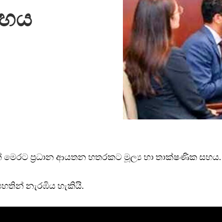
සහය
 මෙරට ප්‍රධාන ආයතන හතරකට මූල්‍ය හා තාක්ෂණික සහය.
හතින් නැරඹිය හැකියි.