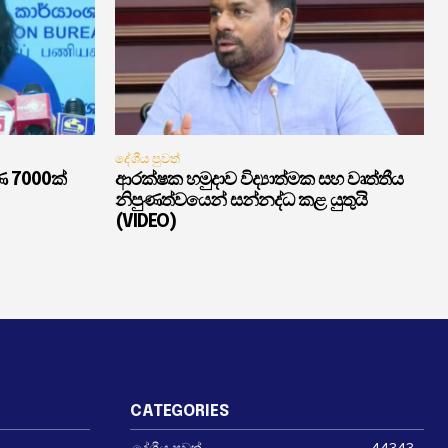
දේශීය පුවත්
ණ 7000ක්
ආරක්ෂක හමුදාව විද්‍යාත්මක සහ වෘත්තීය
නිපුණත්වයෙන් සන්නද්ධ කළ යුතුයි
(VIDEO)
CATEGORIES