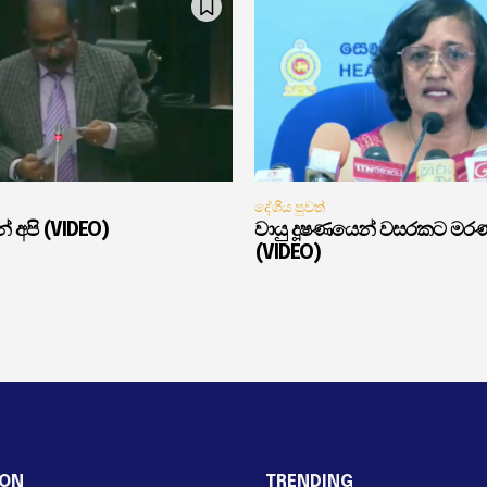
දේශීය පුවත්
් අපි (VIDEO)
වායු දූෂණයෙන් වසරකට මර
(VIDEO)
ION
TRENDING