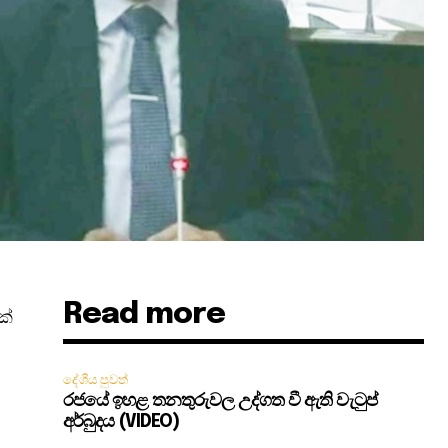
Read more
ක්
දේශීය පුවත්
රජයේ ඉහළ තනතුරුවල උද්ගත වී ඇති වැටුප්
අර්බුදය (VIDEO)