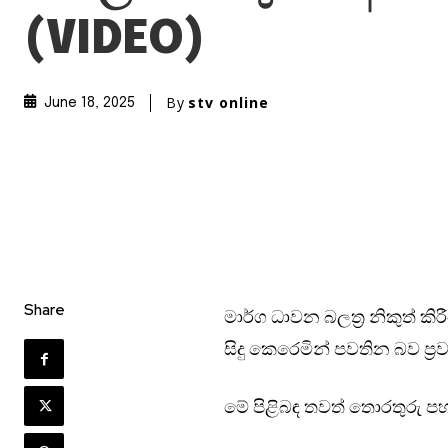
(VIDEO)
By
stv online
June 18, 2025
Share
මාර්ග ධාවන බලත්‍ර නිකුත් කි
සිදු කෙරෙමින් පවතින බව ප්
මේ පිළිබඳ තවත් තොරතුරු පහ