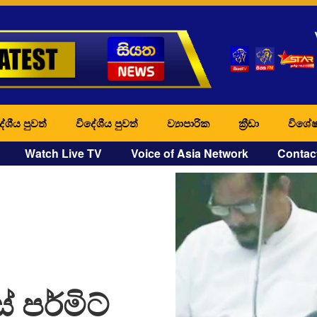
ේශීය පුවත්
විදේශීය පුවත්
ව්‍යාපාරික
ක්‍රීඩා
විශේෂ
Watch Live TV
Voice of Asia Network
Contac
 පර්මිට්