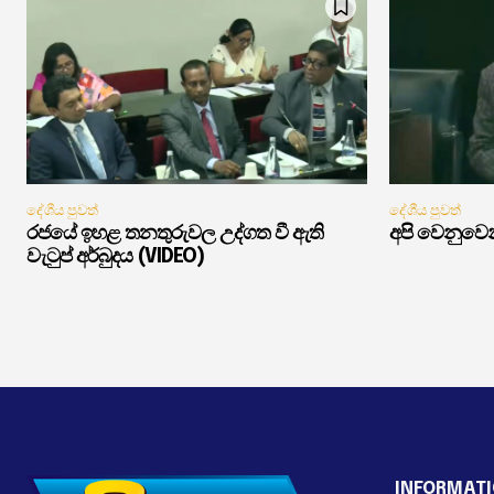
දේශීය පුවත්
දේශීය පුවත්
රජයේ ඉහළ තනතුරුවල උද්ගත වී ඇති
අපි වෙනුවෙන
වැටුප් අර්බුදය (VIDEO)
INFORMAT