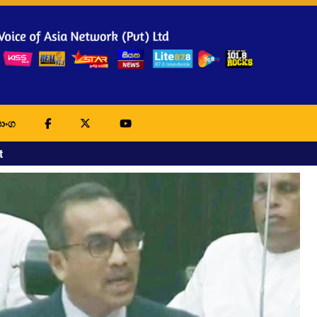
ාංග
t