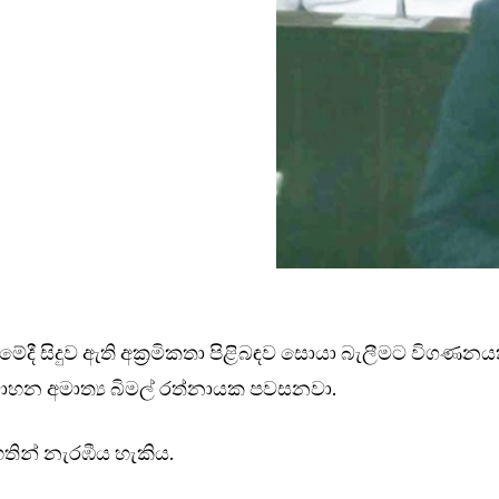
රීමේදී සිදුව ඇති අක්‍රමිකතා පිළිබඳව සොයා බැලීමට විගණනය
‍රවාහන අමාත්‍ය බිමල් රත්නායක පවසනවා.
තින් නැරඹීය හැකිය.