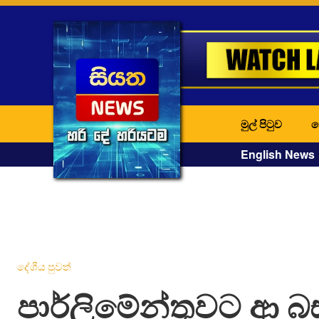
මුල් පිටුව
ද
English News
දේශීය පුවත්
පාර්ලිමේන්තුවට ආ බස්