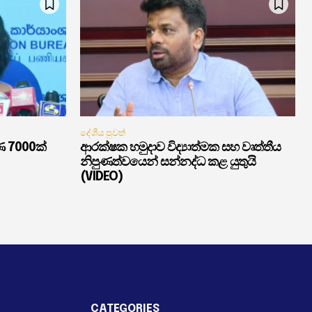
දේශීය පුවත්
ණ 7000ක්
ආරක්ෂක හමුදාව විද්‍යාත්මක සහ වෘත්තීය
නිපුණත්වයෙන් සන්නද්ධ කළ යුතුයි
(VIDEO)
CATEGORIES