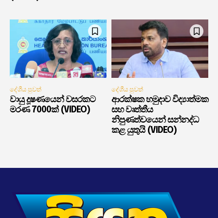
දේශීය පුවත්
දේශීය පුවත්
වායු දූෂණයෙන් වසරකට
ආරක්ෂක හමුදාව විද්‍යාත්මක
මරණ 7000ක් (VIDEO)
සහ වෘත්තීය
නිපුණත්වයෙන් සන්නද්ධ
කළ යුතුයි (VIDEO)