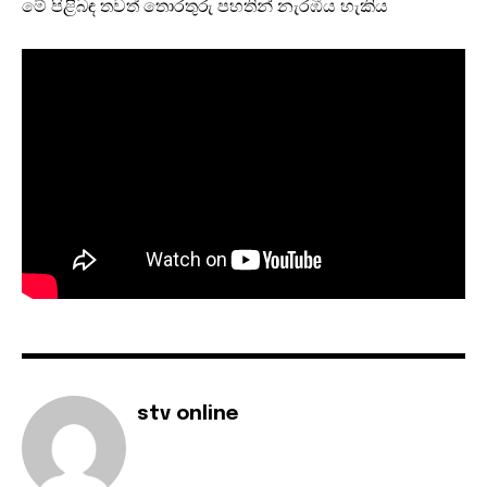
මේ පිළිබඳ තවත් තොරතුරු පහතින් නැරඹීය හැකිය
stv online