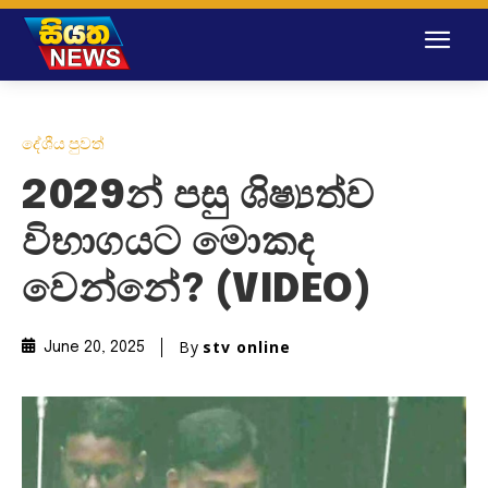
දේශීය පුවත්
2029න් පසු ශිෂ්‍යත්ව
විභාගයට මොකද
වෙන්නේ? (VIDEO)
By
stv online
June 20, 2025