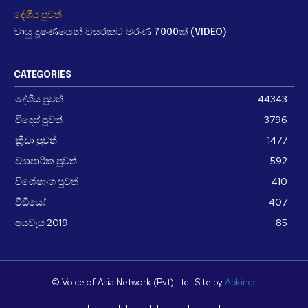
දේශීය පුවත්
වායු දූෂණයෙන් වසරකට මරණ 7000ක් (VIDEO)
CATEGORIES
දේශීය පුවත්
44343
විදෙස් පුවත්
3796
ක්‍රීඩා පුවත්
1477
ව්‍යාපාරික පුවත්
592
විශේෂාංග පුවත්
410
වීඩීයෝ
407
අයවැය 2019
85
© Voice of Asia Network (Pvt) Ltd | Site by
Apkings