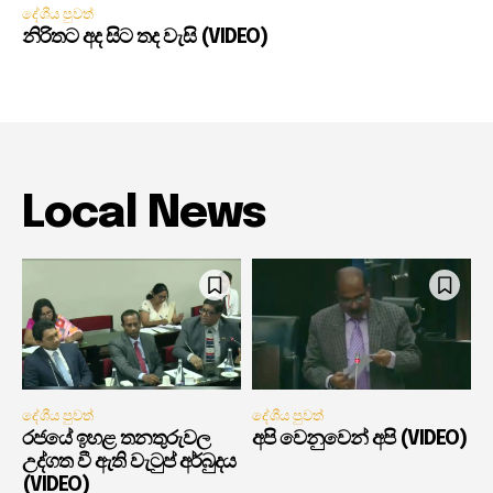
දේශීය පුවත්
නිරිතට අද සිට තද වැසි (VIDEO)
Local News
දේශීය පුවත්
දේශීය පුවත්
රජයේ ඉහළ තනතුරුවල
අපි වෙනුවෙන් අපි (VIDEO)
උද්ගත වී ඇති වැටුප් අර්බුදය
(VIDEO)