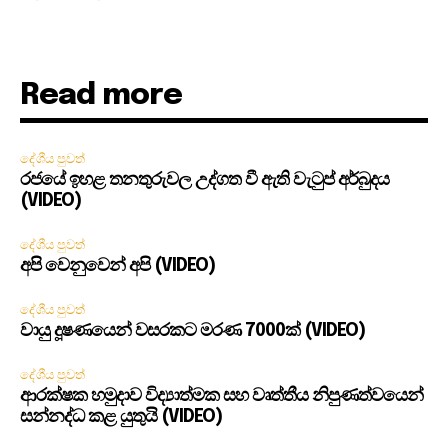
Read more
දේශීය පුවත්
රජයේ ඉහළ තනතුරුවල උද්ගත වී ඇති වැටුප් අර්බුදය
(VIDEO)
දේශීය පුවත්
අපි වෙනුවෙන් අපි (VIDEO)
දේශීය පුවත්
වායු දූෂණයෙන් වසරකට මරණ 7000ක් (VIDEO)
දේශීය පුවත්
ආරක්ෂක හමුදාව විද්‍යාත්මක සහ වෘත්තීය නිපුණත්වයෙන්
සන්නද්ධ කළ යුතුයි (VIDEO)