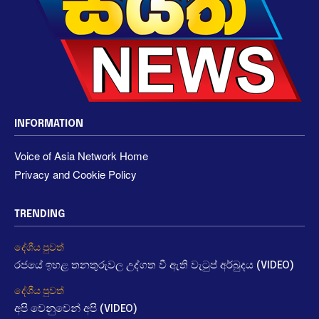
INFORMATION
Voice of Asia Network Home
Privacy and Cookie Policy
TRENDING
දේශීය පුවත්
රජයේ ඉහළ තනතුරුවල උද්ගත වී ඇති වැටුප් අර්බුදය (VIDEO)
දේශීය පුවත්
අපි වෙනුවෙන් අපි (VIDEO)