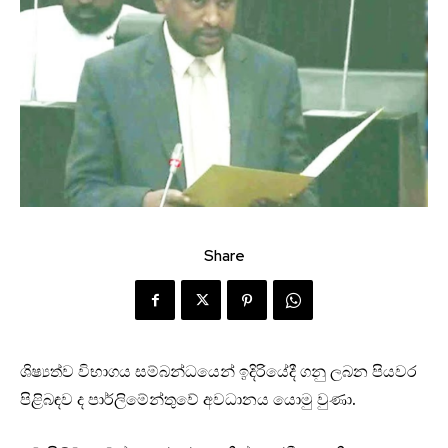
Share
ශිෂ්‍යත්ව විභාගය සම්බන්ධයෙන් ඉදිරියේදී ගනු ලබන පියවර
පිළිබඳව ද පාර්ලිමේන්තුවේ අවධානය යොමු වුණා.