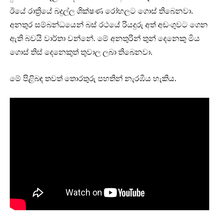
ඊයේ රාත්‍රියේ බදුල්ල ශික්ෂණ රෝහලට ගොස් තිබෙනවා.
අනතුර සම්බන්ධයෙන් බස් රථයේ රියදුරු අත් අඩංගුවට ගෙන
ඇති බවයි වාර්තා වන්නේ. මේ අනතුරින් තුන් දෙනෙකු මිය
ගොස් තිස් දෙනෙකුත් තුවාල ලබා තිබෙනවා.
මේ පිළිබඳ තවත් තොරතුරු පහතින් නැරඹීය හැකිය.