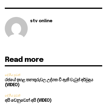
stv online
Read more
දේශීය පුවත්
රජයේ ඉහළ තනතුරුවල උද්ගත වී ඇති වැටුප් අර්බුදය
(VIDEO)
දේශීය පුවත්
අපි වෙනුවෙන් අපි (VIDEO)