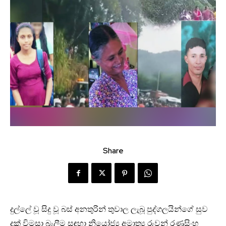
Share
දුල්ලේ වූ සිදු වූ බස් අනතුරින් තුවාල ලැබූ පුද්ගලයින්ගේ සුව
දුක් විමසා බැලීම සඳහා නියෝජ්‍ය අමාත්‍ය රුවන් රණසිංහ