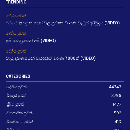
TRENDING
දේශීය පුවත්
රජයේ ඉහළ තනතුරුවල උද්ගත වී ඇති වැටුප් අර්බුදය (VIDEO)
දේශීය පුවත්
අපි වෙනුවෙන් අපි (VIDEO)
දේශීය පුවත්
වායු දූෂණයෙන් වසරකට මරණ 7000ක් (VIDEO)
CATEGORIES
දේශීය පුවත්
44343
විදෙස් පුවත්
3796
ක්‍රීඩා පුවත්
1477
ව්‍යාපාරික පුවත්
592
විශේෂාංග පුවත්
410