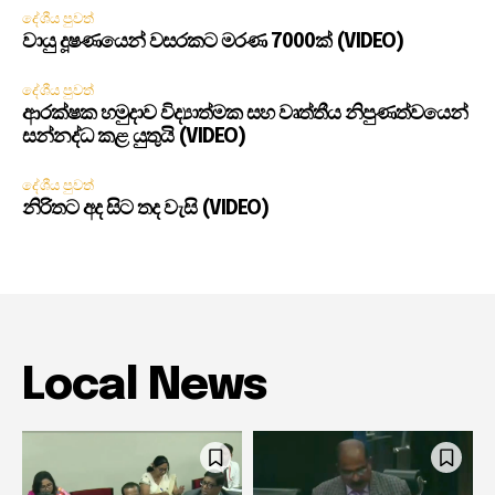
දේශීය පුවත්
වායු දූෂණයෙන් වසරකට මරණ 7000ක් (VIDEO)
දේශීය පුවත්
ආරක්ෂක හමුදාව විද්‍යාත්මක සහ වෘත්තීය නිපුණත්වයෙන්
සන්නද්ධ කළ යුතුයි (VIDEO)
දේශීය පුවත්
නිරිතට අද සිට තද වැසි (VIDEO)
Local News