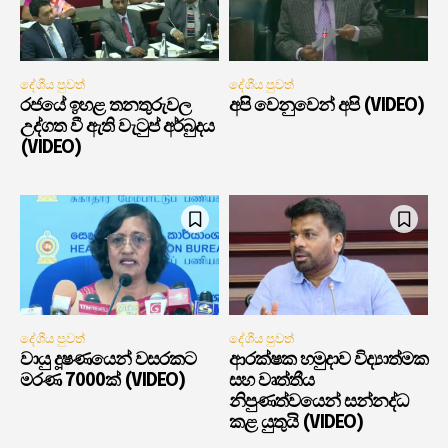
දේශීය පුවත්
දේශීය පුවත්
රජයේ ඉහළ තනතුරුවල
අපි වෙනුවෙන් අපි (VIDEO)
උද්ගත වී ඇති වැටුප් අර්බුදය
(VIDEO)
දේශීය පුවත්
දේශීය පුවත්
වායු දූෂණයෙන් වසරකට
ආරක්ෂක හමුදාව විද්‍යාත්මක
මරණ 7000ක් (VIDEO)
සහ වෘත්තීය
නිපුණත්වයෙන් සන්නද්ධ
කළ යුතුයි (VIDEO)