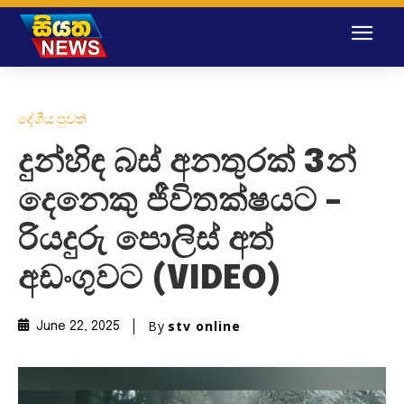
දේශීය පුවත්
දුන්හිඳ බස් අනතුරක් 3න්
දෙනෙකු ජීවිතක්ෂයට –
රියදුරු පොලිස් අත්
අඩංගුවට (VIDEO)
By
stv online
June 22, 2025