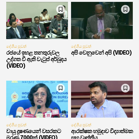
දේශීය පුවත්
දේශීය පුවත්
රජයේ ඉහළ තනතුරුවල
අපි වෙනුවෙන් අපි (VIDEO)
උද්ගත වී ඇති වැටුප් අර්බුදය
(VIDEO)
දේශීය පුවත්
දේශීය පුවත්
වායු දූෂණයෙන් වසරකට
ආරක්ෂක හමුදාව විද්‍යාත්මක
මරණ 7000ක් (VIDEO)
සහ වෘත්තීය