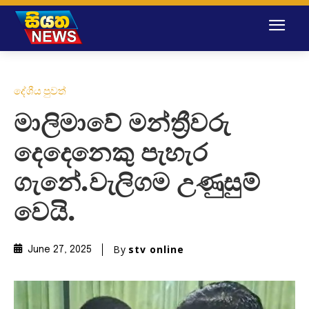
දේශීය පුවත්
මාලිමාවේ මන්ත්‍රීවරු
දෙදෙනෙකු පැහැර
ගැනේ.වැලිගම උණුසුම්
වෙයි.
By
stv online
June 27, 2025