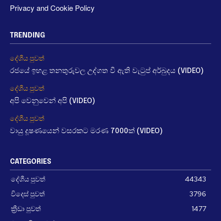
Privacy and Cookie Policy
TRENDING
දේශීය පුවත්
රජයේ ඉහළ තනතුරුවල උද්ගත වී ඇති වැටුප් අර්බුදය (VIDEO)
දේශීය පුවත්
අපි වෙනුවෙන් අපි (VIDEO)
දේශීය පුවත්
වායු දූෂණයෙන් වසරකට මරණ 7000ක් (VIDEO)
CATEGORIES
දේශීය පුවත්
44343
විදෙස් පුවත්
3796
ක්‍රීඩා පුවත්
1477