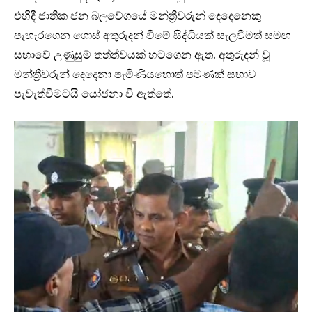
එහිදී ජාතික ජන බලවේගයේ මන්ත්‍රීවරුන් දෙදෙනෙකු
පැහැරගෙන ගොස් අතුරුදන් වීමේ සිද්ධියක් සැලවීමත් සමඟ
සභාවේ උණුසුම් තත්ත්වයක් හටගෙන ඇත. අතුරුදන් වූ
මන්ත්‍රීවරුන් දෙදෙනා පැමිණියහොත් පමණක් සභාව
පැවැත්වීමටයි යෝජනා වී ඇත්තේ.