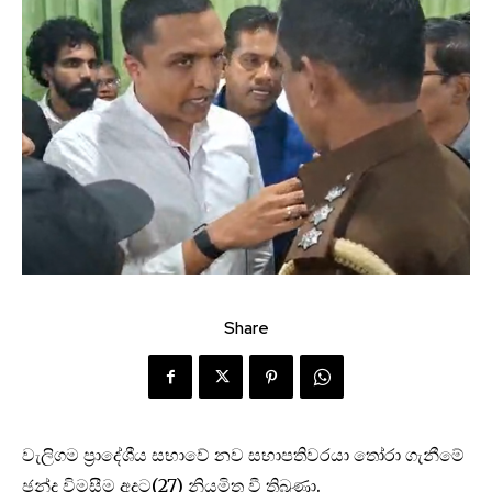
Share
වැලිගම ප්‍රාදේශීය සභාවේ නව සභාපතිවරයා තෝරා ගැනීමේ
ඡන්ද විමසීම අදට(27) නියමිත වී තිබුණා.