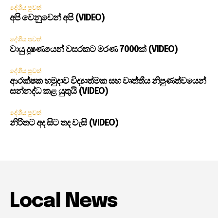
දේශීය පුවත්
අපි වෙනුවෙන් අපි (VIDEO)
දේශීය පුවත්
වායු දූෂණයෙන් වසරකට මරණ 7000ක් (VIDEO)
දේශීය පුවත්
ආරක්ෂක හමුදාව විද්‍යාත්මක සහ වෘත්තීය නිපුණත්වයෙන්
සන්නද්ධ කළ යුතුයි (VIDEO)
දේශීය පුවත්
නිරිතට අද සිට තද වැසි (VIDEO)
Local News