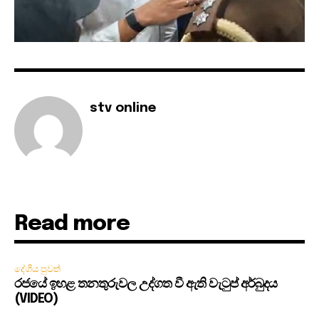
stv online
Read more
දේශීය පුවත්
රජයේ ඉහළ තනතුරුවල උද්ගත වී ඇති වැටුප් අර්බුදය
(VIDEO)