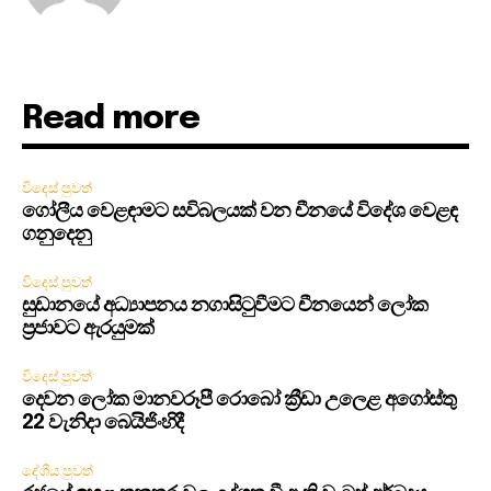
Read more
විදෙස් පුවත්
ගෝලීය වෙළඳාමට සවිබලයක් වන චීනයේ විදේශ වෙළඳ
ගනුදෙනු
විදෙස් පුවත්
සුඩානයේ අධ්‍යාපනය නගාසිටුවීමට චීනයෙන් ලෝක
ප්‍රජාවට ඇරයුමක්
විදෙස් පුවත්
දෙවන ලෝක මානවරූපී රොබෝ ක්‍රීඩා උලෙළ අගෝස්තු
22 වැනිදා බෙයිජිංහිදී
දේශීය පුවත්