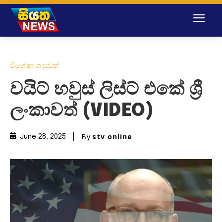
විශේෂාංග පුවත්
වයිට් හවුස් ලිස්ට් එකේ ශ්‍රී
ලංකාවත් (VIDEO)
By
stv online
June 28, 2025