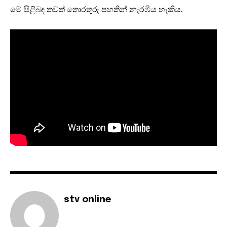
මේ පිළිබඳ තවත් තොරතුරු පහතින් නැරඹීය හැකිය.
stv online