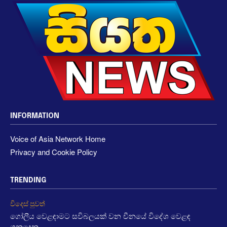
INFORMATION
Voice of Asia Network Home
Privacy and Cookie Policy
TRENDING
විදෙස් පුවත්
ගෝලීය වෙළඳාමට සවිබලයක් වන චීනයේ විදේශ වෙළඳ