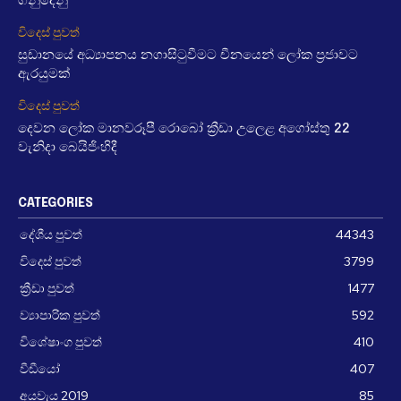
ගනුදෙනු
විදෙස් පුවත්
සුඩානයේ අධ්‍යාපනය නගාසිටුවීමට චීනයෙන් ලෝක ප්‍රජාවට
ඇරයුමක්
විදෙස් පුවත්
දෙවන ලෝක මානවරූපී රොබෝ ක්‍රීඩා උලෙළ අගෝස්තු 22
වැනිදා බෙයිජිංහිදී
CATEGORIES
දේශීය පුවත්
44343
විදෙස් පුවත්
3799
ක්‍රීඩා පුවත්
1477
ව්‍යාපාරික පුවත්
592
විශේෂාංග පුවත්
410
වීඩීයෝ
407
අයවැය 2019
85