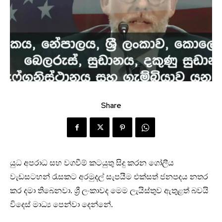
Share
යුධ අපරාධ සහ වගවීම් කටයුතු සිදු කරන ගෝලීය
වැඩසටහන් රැසකට අරමුදල් සැපයීම එක්සත් ජනපදය නතර
කර දමා තිබෙනවා. ශ්‍රී ලංකාවද මෙම ලැයිස්තුව ඇතුළත් බවයි
විදෙස් මාධ්‍ය පෙන්වා දෙන්නේ.