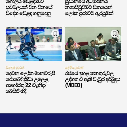
ගෝලීය වෙළඳාමට
සුඩානයේ අධ්‍යාපනය
සවිබලයක් වන චීනයේ
නගාසිටුවීමට චීනයෙන්
විදේශ වෙළඳ ගනුදෙනු
ලෝක ප්‍රජාවට ඇරයුමක්
විදෙස් පුවත්
දේශීය පුවත්
දෙවන ලෝක මානවරූපී
රජයේ ඉහළ තනතුරුවල
රොබෝ ක්‍රීඩා උලෙළ
උද්ගත වී ඇති වැටුප් අර්බුදය
අගෝස්තු 22 වැනිදා
(VIDEO)
බෙයිජිංහිදී