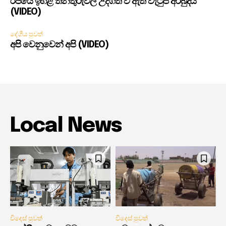
රජයේ ඉහළ තනතුරුවල උද්ගත වී ඇති වැටුප් අර්බුදය
(VIDEO)
දේශීය පුවත්
අපි වෙනුවෙන් අපි (VIDEO)
Local News
විදෙස් පුවත්
විදෙස් පුවත්