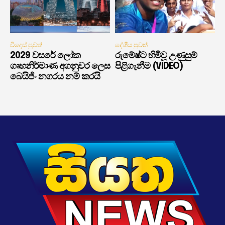
විදෙස් පුවත්
දේශීය පුවත්
2029 වසරේ ලෝක
රුමේෂ්ට හිමිවූ උණුසුම්
ගෘහනිර්මාණ අගනුවර ලෙස
පිළිගැනීම (VIDEO)
බෙයිජිං නගරය නම් කරයි