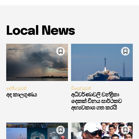
Local News
දේශීය පුවත්
විදෙස් පුවත්
අද කාලගුණය
අධිවර්ණාවලි චන්ද්‍රිකා
දෙකක් චීනය සාර්ථකව
අභ්‍යවකාශ ගත කරයි