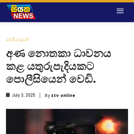
දේශීය පුවත්
අණ නොතකා ධාවනය
කළ යතුරුපැදියකට
පොලීසියෙන් වෙඩි.
By
stv online
July 3, 2025