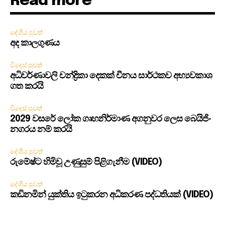
Read more
දේශීය පුවත්
අද කාලගුණය
විදෙස් පුවත්
අධිවර්ණාවලි චන්ද්‍රිකා දෙකක් චීනය සාර්ථකව අභ්‍යවකාශ
ගත කරයි
විදෙස් පුවත්
2029 වසරේ ලෝක ගෘහනිර්මාණ අගනුවර ලෙස බෙයිජිං
නගරය නම් කරයි
දේශීය පුවත්
රුමේෂ්ට හිමිවූ උණුසුම් පිළිගැනීම (VIDEO)
දේශීය පුවත්
කඩිනමින් යුක්තිය ඉටුකරන අධිකරණ පද්ධතියක් (VIDEO)