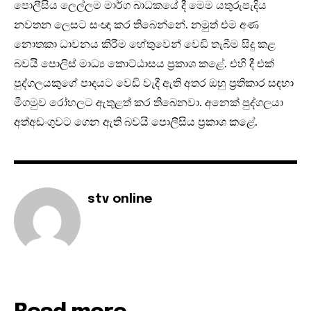
පොලීසිය ලෙල්ලම මාර්ග බාධකයේ දී මෙම යතුරුපැදිය
නවතන ලෙසට සංඥා කර තිබෙන්නේ. නමුත් එම අණ
නොතකා ධාවනය කිරීම හේතුවෙන් වෙඩි තැබීම සිදු කළ
බවයි පොලිස් මාධ්‍ය කොට්ඨාසය ප්‍රකාශ කළේ. එහි දී එක්
පුද්ගලයකුගේ පාදයට වෙඩි වැදී ඇති අතර ඔහු ප්‍රතිකාර සඳහා
මීගමුව රෝහලට ඇතුළත් කර තිබෙනවා. අනෙක් පුද්ගලයා
අත්අඩංගුවට ගෙන ඇති බවයි පොලීසිය ප්‍රකාශ කළේ.
stv online