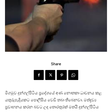
Share
මීගමුව දුන්ගල්පිටිය ප්‍රදේශයේ අණ නොතකා ධාවනය කළ
යතුරුපැදියකට පොලීසිය වෙඩි තබා තිබෙනවා. මත්ද්‍රව්‍ය
ප්‍රවාහනය කරන බවට ලද තොරතුරක් මතයි දුන්ගල්පිටිය