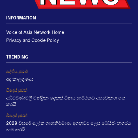
INFORMATION
Voice of Asia Network Home
Privacy and Cookie Policy
TRENDING
දේශීය පුවත්
අද කාලගුණය
විදෙස් පුවත්
අධිවර්ණාවලි චන්ද්‍රිකා දෙකක් චීනය සාර්ථකව අභ්‍යවකාශ ගත
කරයි
විදෙස් පුවත්
2029 වසරේ ලෝක ගෘහනිර්මාණ අගනුවර ලෙස බෙයිජිං නගරය
නම් කරයි