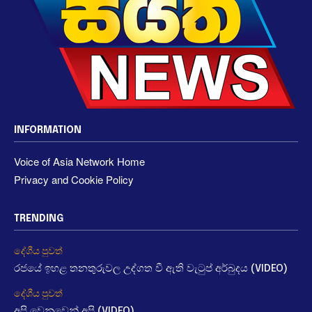
INFORMATION
Voice of Asia Network Home
Privacy and Cookie Policy
TRENDING
දේශීය පුවත්
රජයේ ඉහළ තනතුරුවල උද්ගත වී ඇති වැටුප් අර්බුදය (VIDEO)
දේශීය පුවත්
අපි වෙනුවෙන් අපි (VIDEO)