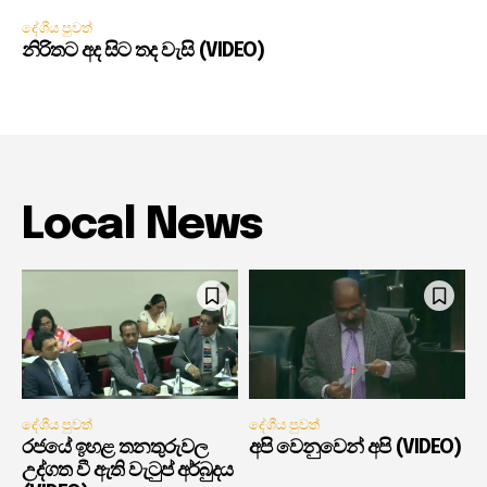
දේශීය පුවත්
නිරිතට අද සිට තද වැසි (VIDEO)
Local News
දේශීය පුවත්
දේශීය පුවත්
රජයේ ඉහළ තනතුරුවල
අපි වෙනුවෙන් අපි (VIDEO)
උද්ගත වී ඇති වැටුප් අර්බුදය