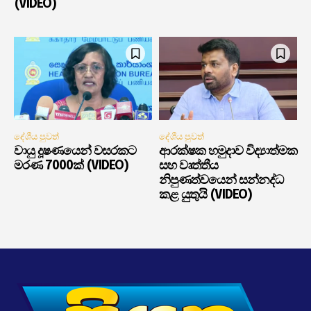
(VIDEO)
දේශීය පුවත්
දේශීය පුවත්
වායු දූෂණයෙන් වසරකට
ආරක්ෂක හමුදාව විද්‍යාත්මක
මරණ 7000ක් (VIDEO)
සහ වෘත්තීය
නිපුණත්වයෙන් සන්නද්ධ
කළ යුතුයි (VIDEO)