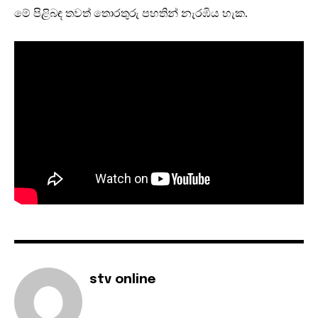
මේ පිළිබඳ තවත් තොරතුරු පහතින් නැරඹිය හැක.
stv online