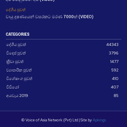
දේශීය පුවත්
වායු දූෂණයෙන් වසරකට මරණ 7000ක් (VIDEO)
CATEGORIES
දේශීය පුවත්
44343
විදෙස් පුවත්
3796
ක්‍රීඩා පුවත්
1477
ව්‍යාපාරික පුවත්
592
විශේෂාංග පුවත්
410
වීඩීයෝ
407
අයවැය 2019
85
© Voice of Asia Network (Pvt) Ltd | Site by
Apkings