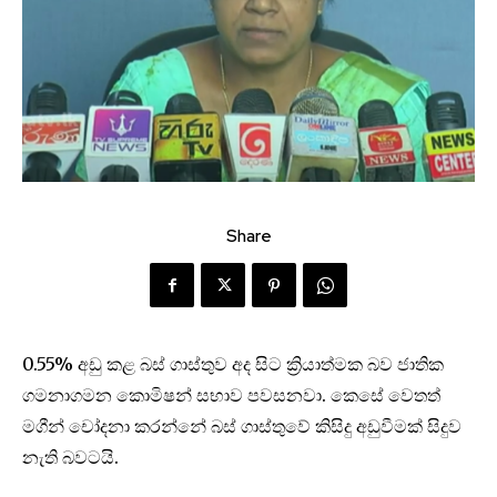
Share
0.55% අඩු කළ බස් ගාස්තුව අද සිට ක්‍රියාත්මක බව ජාතික
ගමනාගමන කොමිෂන් සභාව පවසනවා. කෙසේ වෙතත්
මගීන් චෝදනා කරන්නේ බස් ගාස්තුවේ කිසිදු අඩුවීමක් සිදුව
නැති බවටයි.