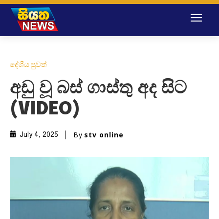
දේශීය පුවත්
අඩු වූ බස් ගාස්තු අද සිට
(VIDEO)
By
stv online
July 4, 2025