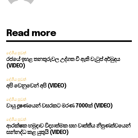
Read more
දේශීය පුවත්
රජයේ ඉහළ තනතුරුවල උද්ගත වී ඇති වැටුප් අර්බුදය
(VIDEO)
දේශීය පුවත්
අපි වෙනුවෙන් අපි (VIDEO)
දේශීය පුවත්
වායු දූෂණයෙන් වසරකට මරණ 7000ක් (VIDEO)
දේශීය පුවත්
ආරක්ෂක හමුදාව විද්‍යාත්මක සහ වෘත්තීය නිපුණත්වයෙන්
සන්නද්ධ කළ යුතුයි (VIDEO)