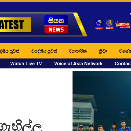
ේශීය පුවත්
විදේශීය පුවත්
ව්‍යාපාරික
ක්‍රීඩා
විශේෂ
Watch Live TV
Voice of Asia Network
Contac
ගැහිල්ල