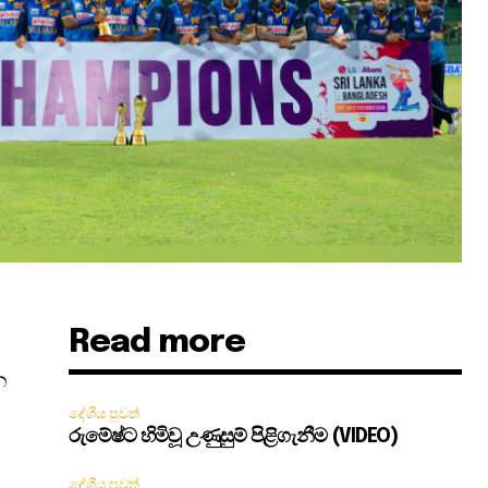
Read more
ී
න
දේශීය පුවත්
රුමේෂ්ට හිමිවූ උණුසුම් පිළිගැනීම (VIDEO)
දේශීය පුවත්