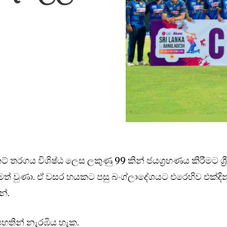
ට් තරගය විශිෂ්ඨ ලෙස ලකුණු 99 කින් ජයග්‍රහණය කිරීමට ශ්‍ර
ත් වුණා. ඒ වසර හයකට පසු බංග්ලාදේශයට එරෙහිව එක්දි
න්.
පහතින් නැරඹිය හැක.