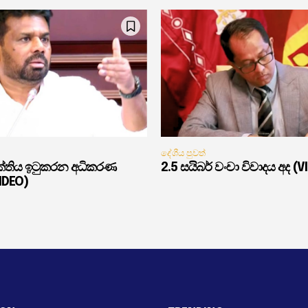
දේශීය පුවත්
ුක්තිය ඉටුකරන අධිකරණ
2.5 සයිබර් වංචා විවාදය අද (V
VIDEO)