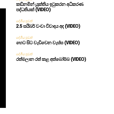
කඩිනමින් යුක්තිය ඉටුකරන අධිකරණ
පද්ධතියක් (VIDEO)
දේශීය පුවත්
2.5 සයිබර් වංචා විවාදය අද (VIDEO)
දේශීය පුවත්
හෙට සිට වැඩිවෙන වැස්ස (VIDEO)
දේශීය පුවත්
රත්මලාන රත් කළ අත්බෝම්බ (VIDEO)