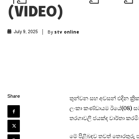
(VIDEO)
By
stv online
July 9, 2025
Share
තුන්වන සහ අවසන් එදින ක්‍රික
ලංකා කණ්ඩායම ඊයේ(08) සම
තරගාවලි ජයක්ද වාර්තා කරමි
මේ පිළිබඳව තවත් තොරතුරු 