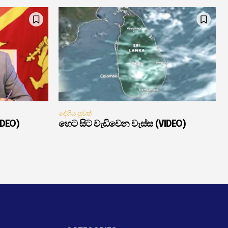
දේශීය පුවත්
IDEO)
හෙට සිට වැඩිවෙන වැස්ස (VIDEO)