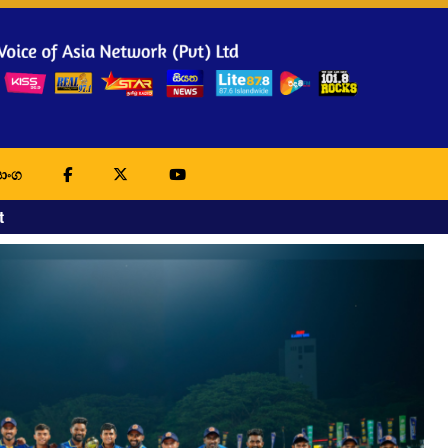
ාංග
t