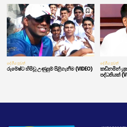
දේශීය පුවත්
දේශීය පුවත්
රුමේෂ්ට හිමිවූ උණුසුම් පිළිගැනීම (VIDEO)
කඩිනමින් ය
පද්ධතියක් (