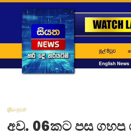
මුල් පිටුව
ද
English News
ක්‍රීඩා පුවත්
අවු. 06කට පසු ගහපු 