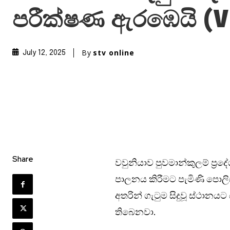
පරීක්ෂණ ඇරඹෙයි (
By
stv online
July 12, 2025
Share
වවුනියාව පුවමාන්කුලම් ප්‍
පාලනය කිරීමට පැමිණි පොලිස්
අතරින් ගැටුම සිදුවූ ස්ථානයට
තිබෙනවා.