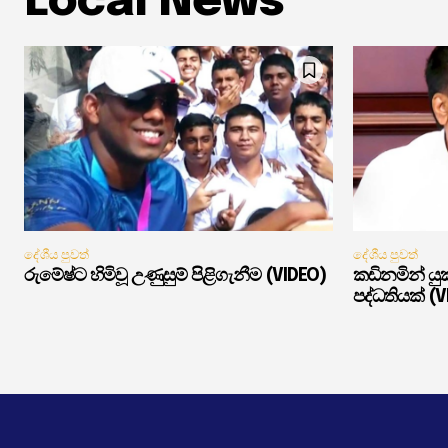
Local News
දේශීය පුවත්
දේශීය පුවත්
රුමේෂ්ට හිමිවූ උණුසුම් පිළිගැනීම (VIDEO)
කඩිනමින් ය
පද්ධතියක් (