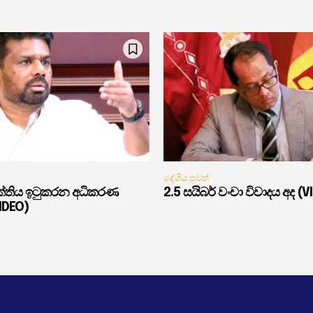
දේශීය පුවත්
ුක්තිය ඉටුකරන අධිකරණ
2.5 සයිබර් වංචා විවාදය අද (V
VIDEO)