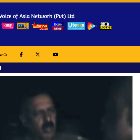
ාංග
t