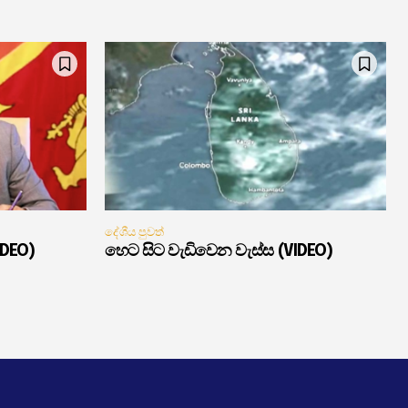
දේශීය පුවත්
IDEO)
හෙට සිට වැඩිවෙන වැස්ස (VIDEO)