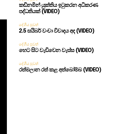
කඩිනමින් යුක්තිය ඉටුකරන අධිකරණ
පද්ධතියක් (VIDEO)
දේශීය පුවත්
2.5 සයිබර් වංචා විවාදය අද (VIDEO)
දේශීය පුවත්
හෙට සිට වැඩිවෙන වැස්ස (VIDEO)
දේශීය පුවත්
රත්මලාන රත් කළ අත්බෝම්බ (VIDEO)