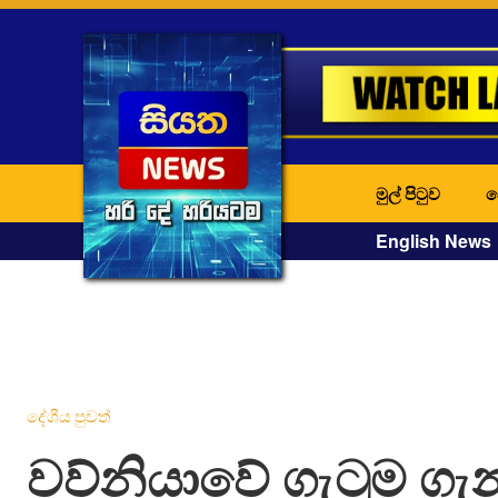
මුල් පිටුව
ද
English News
දේශීය පුවත්
වව්නියාවේ ගැටුම ගැ