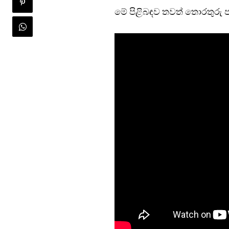
මේ පිළිබඳව තවත් තොරතුරු ප