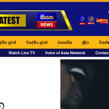
ේශීය පුවත්
විදේශීය පුවත්
ව්‍යාපාරික
ක්‍රීඩා
විශේෂ
Watch Live TV
Voice of Asia Network
Contac
න