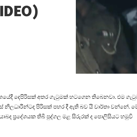
VIDEO)
රදේශයේදී දෙපිරිසක් අතර ගැටුමක් හටගෙන තිබෙනවා. එම ගැට
 නිලධාරීන්ටද පිරිසක් පහර දී ඇති බව යි වාර්තා වන්නේ. ම
 යාබද ප්‍රදේශයක තිබී පුද්ගල මළ සිරුරක් ද පොලිසියට හමුවී