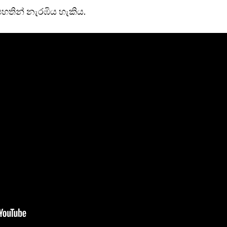
හතින් නැරඹිය හැකිය.