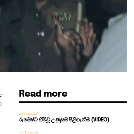
Read more
ුම
ේ
දේශීය පුවත්
රුමේෂ්ට හිමිවූ උණුසුම් පිළිගැනීම (VIDEO)
දේශීය පුවත්