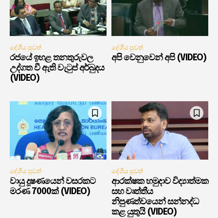
දේශීය පුවත්
දේශීය පුවත්
රජයේ ඉහළ තනතුරුවල
අපි වෙනුවෙන් අපි (VIDEO)
උද්ගත වී ඇති වැටුප් අර්බුදය
(VIDEO)
දේශීය පුවත්
දේශීය පුවත්
වායු දූෂණයෙන් වසරකට
ආරක්ෂක හමුදාව විද්‍යාත්මක
මරණ 7000ක් (VIDEO)
සහ වෘත්තීය
නිපුණත්වයෙන් සන්නද්ධ
කළ යුතුයි (VIDEO)