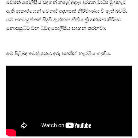
වෙතත් පොලීසිය සඳහන් කළේ අදාළ දර්ශන මාධ්‍ය මුදාහැර
ඇති ආකාරයෙන් වෙනස් අදහසක් නිර්මාණය වී ඇති බවයි.
යම් අකටයුත්තක් සිදුවී ඇත්නම් නීතිය ක්‍රියාත්මක කිරීමට
නොපසුබට වන බවද පොලිසිය සඳහන් කරනවා.
මේ පිළිබඳ තවත් තොරතුරු පහතින් නැරඹිය හැකිය.