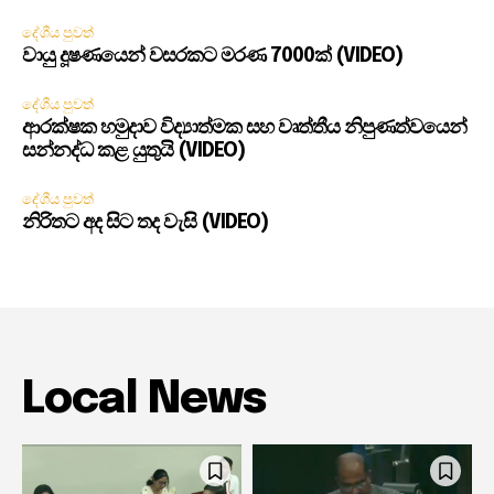
දේශීය පුවත්
වායු දූෂණයෙන් වසරකට මරණ 7000ක් (VIDEO)
දේශීය පුවත්
ආරක්ෂක හමුදාව විද්‍යාත්මක සහ වෘත්තීය නිපුණත්වයෙන්
සන්නද්ධ කළ යුතුයි (VIDEO)
දේශීය පුවත්
නිරිතට අද සිට තද වැසි (VIDEO)
Local News