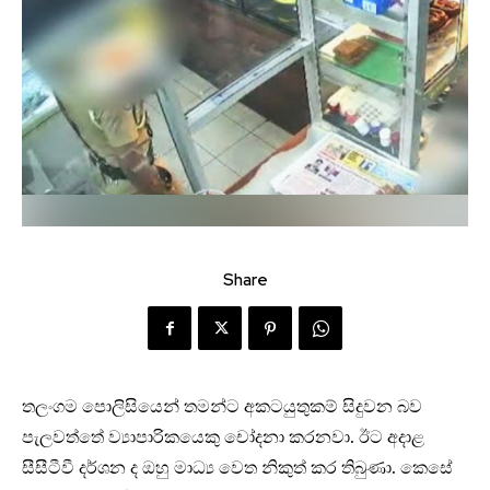
Share
තලංගම පොලිසියෙන් තමන්ට අකටයුතුකම් සිදුවන බව
පැලවත්තේ ව්‍යාපාරිකයෙකු චෝදනා කරනවා. ඊට අදාළ
සීසීටීවී දර්ශන ද ඔහු මාධ්‍ය වෙත නිකුත් කර තිබුණා. කෙසේ