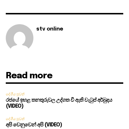
stv online
Read more
දේශීය පුවත්
රජයේ ඉහළ තනතුරුවල උද්ගත වී ඇති වැටුප් අර්බුදය
(VIDEO)
දේශීය පුවත්
අපි වෙනුවෙන් අපි (VIDEO)