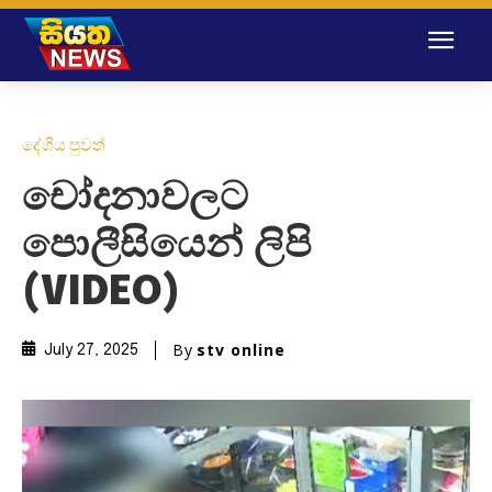
දේශීය පුවත්
චෝදනාවලට
පොලීසියෙන් ලිපි
(VIDEO)
By
stv online
July 27, 2025