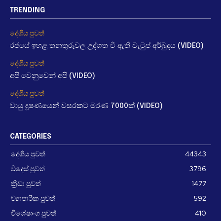
TRENDING
දේශීය පුවත්
රජයේ ඉහළ තනතුරුවල උද්ගත වී ඇති වැටුප් අර්බුදය (VIDEO)
දේශීය පුවත්
අපි වෙනුවෙන් අපි (VIDEO)
දේශීය පුවත්
වායු දූෂණයෙන් වසරකට මරණ 7000ක් (VIDEO)
CATEGORIES
දේශීය පුවත්
44343
විදෙස් පුවත්
3796
ක්‍රීඩා පුවත්
1477
ව්‍යාපාරික පුවත්
592
විශේෂාංග පුවත්
410