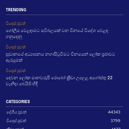
TRENDING
විදෙස් පුවත්
ගෝලීය වෙළඳාමට සවිබලයක් වන චීනයේ විදේශ වෙළඳ
ගනුදෙනු
විදෙස් පුවත්
සුඩානයේ අධ්‍යාපනය නගාසිටුවීමට චීනයෙන් ලෝක ප්‍රජාවට
ඇරයුමක්
විදෙස් පුවත්
දෙවන ලෝක මානවරූපී රොබෝ ක්‍රීඩා උලෙළ අගෝස්තු 22
වැනිදා බෙයිජිංහිදී
CATEGORIES
දේශීය පුවත්
44343
විදෙස් පුවත්
3799