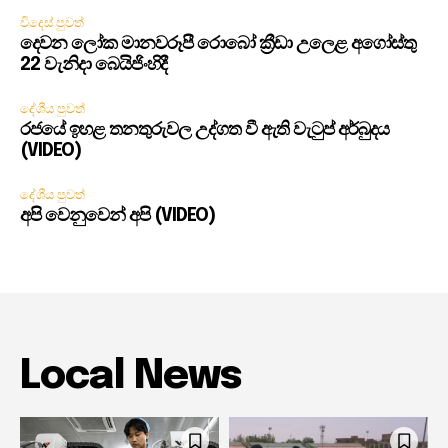
විදෙස් පුවත්
දෙවන ලෝක මානවරූපී රොබෝ ක්‍රීඩා උලෙළ අගෝස්තු
22 වැනිදා බෙයිජිංහිදී
දේශීය පුවත්
රජයේ ඉහළ තනතුරුවල උද්ගත වී ඇති වැටුප් අර්බුදය
(VIDEO)
දේශීය පුවත්
අපි වෙනුවෙන් අපි (VIDEO)
Local News