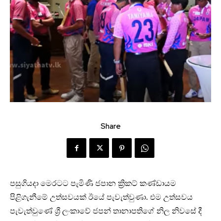
Share
පසුගියදා මෙරටට පැමිණි ජපාන ක්‍රිකට් කණ්ඩායම
පිළිගැනීමේ උත්සවයක් ඊයේ පැවැත්වුණා. එම උත්සවය
පැවැත්වුණේ ශ්‍රී ලංකාවේ ජපන් තානාපතිගේ නිල නිවසේ දී