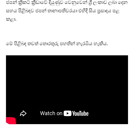
ජපන් ක්‍රිකට් ක්‍රීඩාවේ දියුණුව වෙනුවෙන් ශ්‍රී ලංකාව ලබා දෙන
සහය පිළිබඳව ජපන් තානාපතිවරයා එහිදී සිය ප්‍රසාදය පළ
කළා.
මේ පිළිබඳ තවත් තොරතුරු පහතින් නැරඹිය හැකිය.