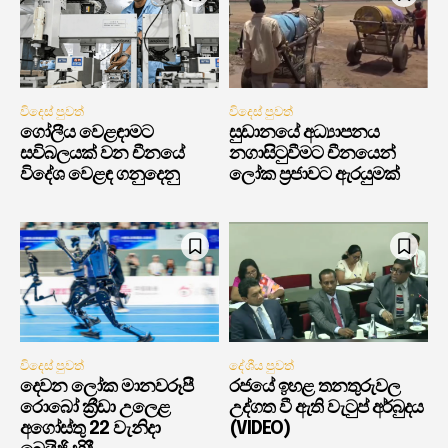
විදෙස් පුවත්
විදෙස් පුවත්
ගෝලීය වෙළඳාමට
සුඩානයේ අධ්‍යාපනය
සවිබලයක් වන චීනයේ
නගාසිටුවීමට චීනයෙන්
විදේශ වෙළඳ ගනුදෙනු
ලෝක ප්‍රජාවට ඇරයුමක්
විදෙස් පුවත්
දේශීය පුවත්
දෙවන ලෝක මානවරූපී
රජයේ ඉහළ තනතුරුවල
රොබෝ ක්‍රීඩා උලෙළ
උද්ගත වී ඇති වැටුප් අර්බුදය
අගෝස්තු 22 වැනිදා
(VIDEO)