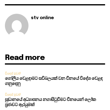
stv online
Read more
විදෙස් පුවත්
ගෝලීය වෙළඳාමට සවිබලයක් වන චීනයේ විදේශ වෙළඳ
ගනුදෙනු
විදෙස් පුවත්
සුඩානයේ අධ්‍යාපනය නගාසිටුවීමට චීනයෙන් ලෝක
ප්‍රජාවට ඇරයුමක්