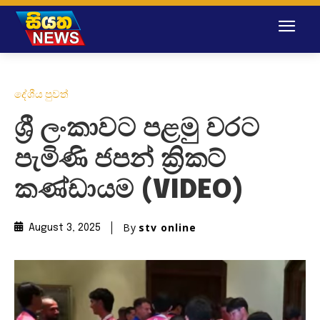
දේශීය පුවත්
ශ්‍රී ලංකාවට පළමු වරට
පැමිණි ජපන් ක්‍රිකට්
කණ්ඩායම (VIDEO)
By
stv online
August 3, 2025