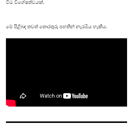
වීම විශේෂත්වයක්.
මේ පිළිබඳ තවත් තොරතුරු පහතින් නැරඹිය හැකිය.