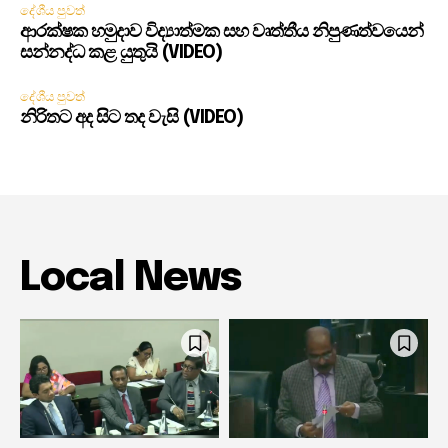
දේශීය පුවත්
ආරක්ෂක හමුදාව විද්‍යාත්මක සහ වෘත්තීය නිපුණත්වයෙන්
සන්නද්ධ කළ යුතුයි (VIDEO)
දේශීය පුවත්
නිරිතට අද සිට තද වැසි (VIDEO)
Local News