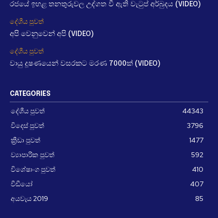
රජයේ ඉහළ තනතුරුවල උද්ගත වී ඇති වැටුප් අර්බුදය (VIDEO)
දේශීය පුවත්
අපි වෙනුවෙන් අපි (VIDEO)
දේශීය පුවත්
වායු දූෂණයෙන් වසරකට මරණ 7000ක් (VIDEO)
CATEGORIES
දේශීය පුවත්
44343
විදෙස් පුවත්
3796
ක්‍රීඩා පුවත්
1477
ව්‍යාපාරික පුවත්
592
විශේෂාංග පුවත්
410
වීඩීයෝ
407
අයවැය 2019
85