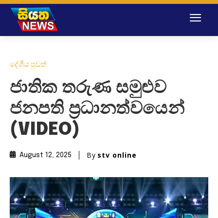
දේශීය පුවත්
ජාතික තරුණ සමුළුව
ජනපති ප්‍රධානත්වයෙන්
(VIDEO)
By
stv online
August 12, 2025