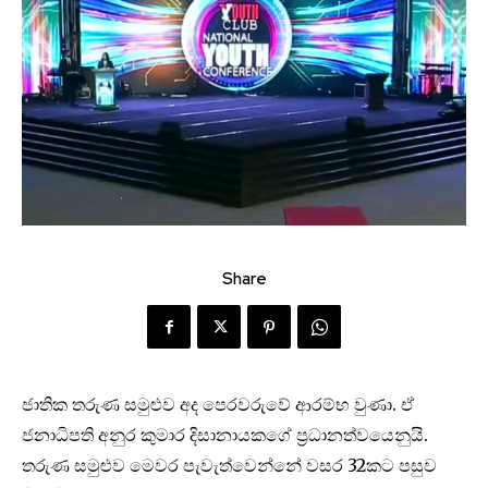
Share
ජාතික තරුණ සමුළුව අද පෙරවරුවේ ආරම්භ වුණා. ඒ
ජනාධිපති අනුර කුමාර දිසානායකගේ ප්‍රධානත්වයෙනුයි.
තරුණ සමුළුව මෙවර පැවැත්වෙන්නේ වසර 32කට පසුව