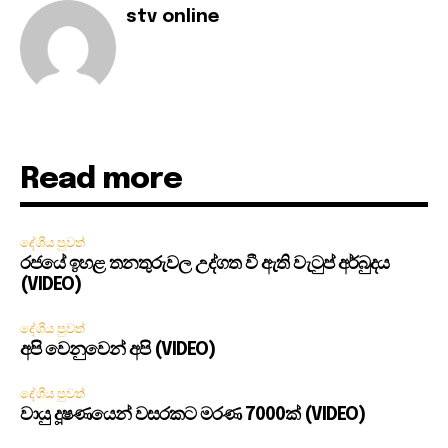
stv online
Read more
දේශීය පුවත්
රජයේ ඉහළ තනතුරුවල උද්ගත වී ඇති වැටුප් අර්බුදය
(VIDEO)
දේශීය පුවත්
අපි වෙනුවෙන් අපි (VIDEO)
දේශීය පුවත්
වායු දූෂණයෙන් වසරකට මරණ 7000ක් (VIDEO)