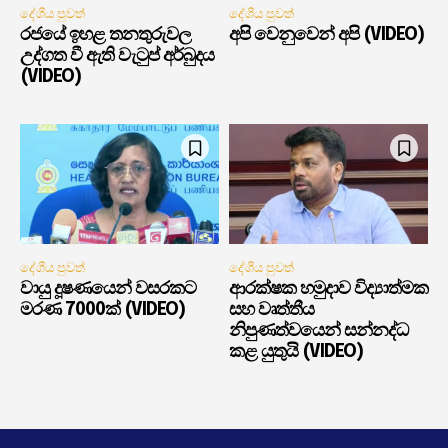
දේශීය පුවත්
දේශීය පුවත්
රජයේ ඉහළ තනතුරුවල
අපි වෙනුවෙන් අපි (VIDEO)
උද්ගත වී ඇති වැටුප් අර්බුදය
(VIDEO)
දේශීය පුවත්
දේශීය පුවත්
වායු දූෂණයෙන් වසරකට
ආරක්ෂක හමුදාව විද්‍යාත්මක
මරණ 7000ක් (VIDEO)
සහ වෘත්තීය
නිපුණත්වයෙන් සන්නද්ධ
කළ යුතුයි (VIDEO)